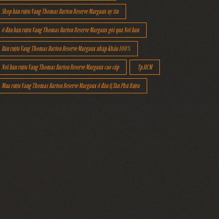
Shop bán rượu Vang Thomas Barton Reserve Margaux uy tín
ở đâu bán rượu Vang Thomas Barton Reserve Margaux gói quà Nơi bán
Bán rượu Vang Thomas Barton Reserve Margaux nhập khẩu 100%
Nơi bán rượu Vang Thomas Barton Reserve Margaux cao cấp
Tp.HCM
Mua rượu Vang Thomas Barton Reserve Margaux ở đâu Q.Tân Phú Rượu