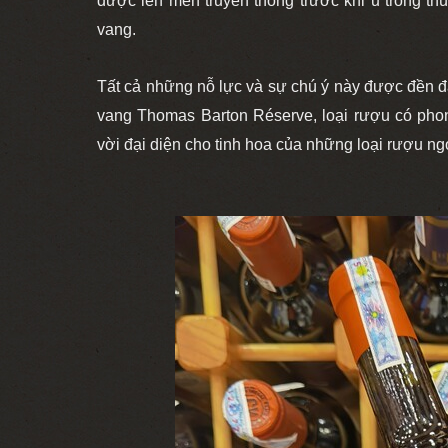
được lên men truyền thống trước khi ủ trong th
vang.
Tất cả những nỗ lực và sự chú ý này được đền 
vang Thomas Barton Réserve, loại rượu có pho
vời đại diện cho tinh hoa của những loại rượu n