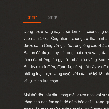
CHI TIẾT
ĐÁNH GIÁ
Dòng rượu vang này là sự tôn kính cuối cùng đ
vào năm 1725. Ông nhanh chóng trở thành nhà 
được danh tiếng vững chắc trong lòng các khách
Barton đã được duy trì trong loạt rượu vang da
tâm của những tên gọi lớn nhất của vùng Borde
Bordeaux cổ điển; đậm đà, có vị trái cây và đ
những loại rượu vang tuyệt vời của thế kỷ 18, 
và tự mình lựa chọn.
Mọi thứ đều bắt đầu trong một vườn nho, với sự 
trồng nho nghiêm ngặt để đảm bảo chất lượng q