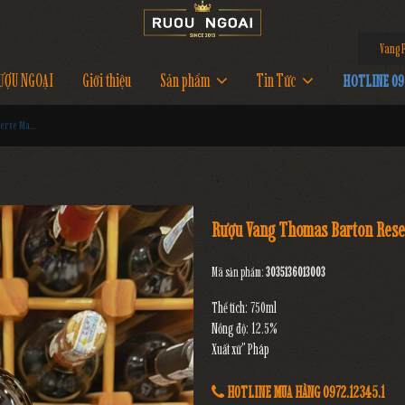
Vang P
ƯỢU NGOẠI
Giới thiệu
Sản phẩm
Tin Tức
HOTLINE 097
Rượu Vang Thomas Barton Reserve Margaux
Rượu Vang Thomas Barton Res
Mã sản phẩm:
3035136013003
Thể tích: 750ml
Nồng độ: 12.5%
Xuất xứ" Pháp
HOTLINE MUA HÀNG 0972.12345.1