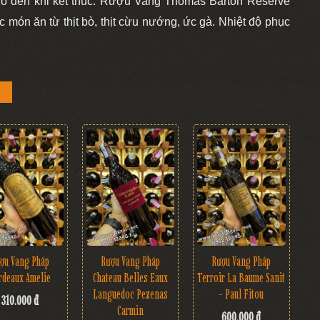
 đến khi kết thúc.
Rượu Vang Thomas Barton Reserve
c món ăn từ thịt bò, thịt cừu nướng, ức gà. Nhiệt độ phục
ợu Vang Pháp
Rượu Vang Pháp
Rượu Vang Pháp
rdeaux Amelie
Chateau Belles Eaux
Terroir La Baume Sanit
Languedoc Pezenas
- Paul Fitou
310.000 đ
Carmin
600.000 đ