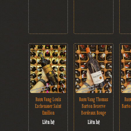
Rượu Vang Louis
Rượu Vang Thomas
Rượ
Eschenauer Saint
Barton Reserve
Barto
Emilion
Bordeaux Rouge
Liên hệ
Liên hệ