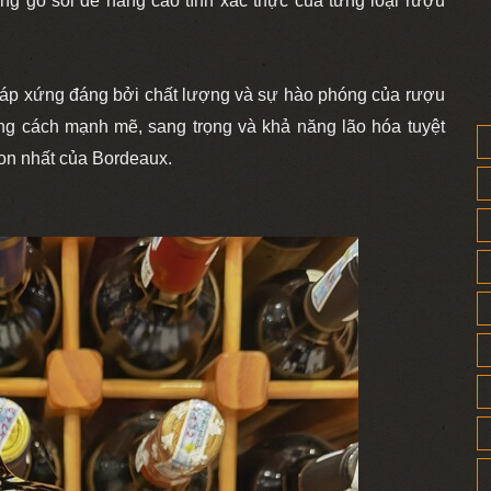
ùng gỗ sồi để nâng cao tính xác thực của từng loại rượu
đáp xứng đáng bởi chất lượng và sự hào phóng của rượu
ng cách mạnh mẽ, sang trọng và khả năng lão hóa tuyệt
gon nhất của Bordeaux.