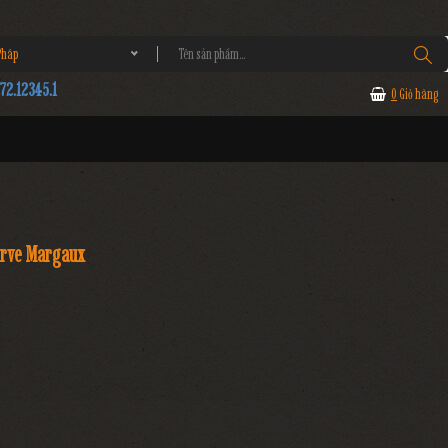
háp
2.12345.1
0
Giỏ hàng
erve Margaux