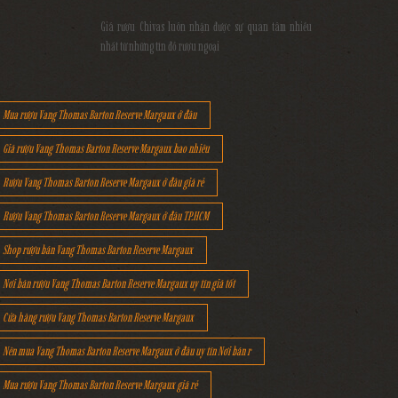
Giá rượu Chivas luôn nhận được sự quan tâm nhiều
nhất từ những tín đồ rượu ngoại
Mua rượu Vang Thomas Barton Reserve Margaux ở đâu
Giá rượu Vang Thomas Barton Reserve Margaux bao nhiêu
Rượu Vang Thomas Barton Reserve Margaux ở đâu giá rẻ
Rượu Vang Thomas Barton Reserve Margaux ở đâu TP.HCM
Shop rượu bán Vang Thomas Barton Reserve Margaux
Nơi bán rượu Vang Thomas Barton Reserve Margaux uy tín giá tốt
Cửa hàng rượu Vang Thomas Barton Reserve Margaux
Nên mua Vang Thomas Barton Reserve Margaux ở đâu uy tín Nơi bán r
Mua rượu Vang Thomas Barton Reserve Margaux giá rẻ