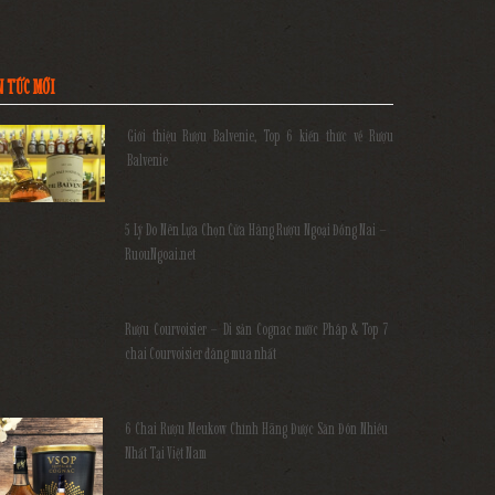
N TỨC MỚI
Giới thiệu Rượu Balvenie, Top 6 kiến thức về Rượu
Balvenie
5 Lý Do Nên Lựa Chọn Cửa Hàng Rượu Ngoại Đồng Nai –
RuouNgoai.net
Rượu Courvoisier – Di sản Cognac nước Pháp & Top 7
chai Courvoisier đáng mua nhất
6 Chai Rượu Meukow Chính Hãng Được Săn Đón Nhiều
Nhất Tại Việt Nam