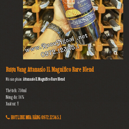
Rượu Vang Attanasio IL Magnifico Rare Blend
Mã sản phẩm:
Attanasio IL Magnifico Rare Blend
Thể tích: 750ml
Nồng độ: 16%
Xuất xứ: Ý
HOTLINE MUA HÀNG 0972.12345.1