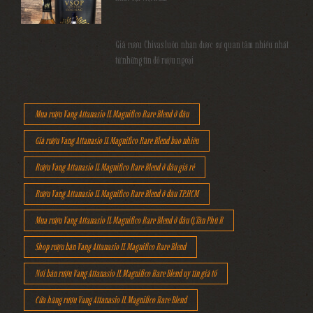
Giá rượu Chivas luôn nhận được sự quan tâm nhiều nhất
từ những tín đồ rượu ngoại
Mua rượu Vang Attanasio IL Magnifico Rare Blend ở đâu
Giá rượu Vang Attanasio IL Magnifico Rare Blend bao nhiêu
Rượu Vang Attanasio IL Magnifico Rare Blend ở đâu giá rẻ
Rượu Vang Attanasio IL Magnifico Rare Blend ở đâu TP.HCM
Mua rượu Vang Attanasio IL Magnifico Rare Blend ở đâu Q.Tân Phú R
Shop rượu bán Vang Attanasio IL Magnifico Rare Blend
Nơi bán rượu Vang Attanasio IL Magnifico Rare Blend uy tín giá tố
Cửa hàng rượu Vang Attanasio IL Magnifico Rare Blend