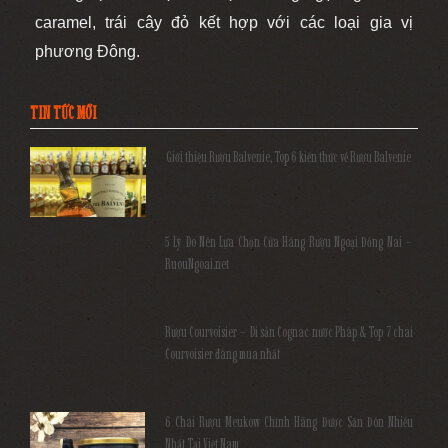
caramel, trái cây đỏ kết hợp với các loại gia vị
phương Đông.
TIN TỨC MỚI
Giới thiệu Rượu Balvenie, Top 6 kiến thức về Rượu Balvenie
5 Lý Do Nên Lựa Chọn Cửa Hàng Rượu Ngoại Đồng Nai –
RuouNgoai.net
Rượu Courvoisier – Di sản Cognac nước Pháp & Top 7 chai
Courvoisier đáng mua nhất
6 Chai Rượu Meukow Chính Hãng Được Săn Đón Nhiều
Nhất Tại Việt Nam