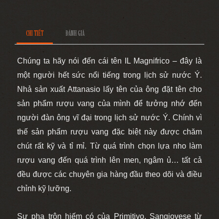
CHI TIẾT
ĐÁNH GIÁ
Chúng ta hãy nói đến cái tên IL Magnifrico – đây là
một người hết sức nổi tiếng trong lịch sử nước Ý.
Nhả sản xuất Attanasio lấy tên của ông đặt tên cho
sản phẩm rượu vang của mình để tưởng nhớ đến
người đàn ông vĩ đại trong lịch sử nước Ý. Chính vì
thế sản phẩm rượu vang đặc biệt này được chăm
chút rất kỹ và tỉ mỉ. Từ quá trình chọn lựa nho làm
rượu vang đến quá trình lên men, ngâm ủ… tất cả
đều được các chuyên gia hàng đầu theo dõi và điều
chỉnh kỹ lưỡng.
Sự pha trộn hiếm có của Primitivo, Sangiovese từ