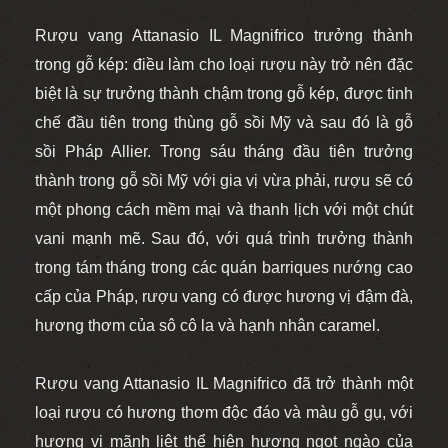
Rượu vang Attanasio IL Magnifrico trưởng thành
trong gỗ kép: điều làm cho loại rượu này trở nên đặc
biệt là sự trưởng thành chậm trong gỗ kép, được tinh
chế đầu tiên trong thùng gỗ sồi Mỹ và sau đó là gỗ
sồi Pháp Allier. Trong sáu tháng đầu tiên trưởng
thành trong gỗ sồi Mỹ với gia vị vừa phải, rượu sẽ có
một phong cách mềm mại và thanh lịch với một chút
vani mạnh mẽ. Sau đó, với quá trình trưởng thành
trong tám tháng trong các quán barriques nướng cao
cấp của Pháp, rượu vang có được hương vị đậm đà,
hương thơm của sô cô la và hạnh nhân caramel.
Rượu vang Attanasio IL Magnifrico đã trở thành một
loại rượu có hương thơm độc đáo và màu gỗ gụ, với
hương vị mãnh liệt thể hiện hương ngọt ngào của