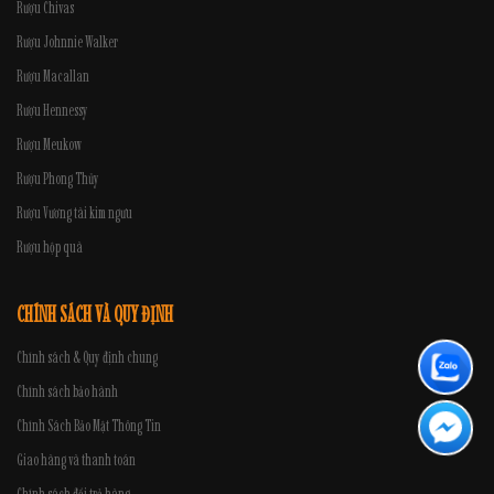
Rượu Chivas
Rượu Johnnie Walker
Rượu Macallan
Rượu Hennessy
Rượu Meukow
Rượu Phong Thủy
Rượu Vương tài kim ngưu
Rượu hộp quà
CHÍNH SÁCH VÀ QUY ĐỊNH
Chính sách & Quy định chung
Chính sách bảo hành
Chính Sách Bảo Mật Thông Tin
Giao hàng và thanh toán