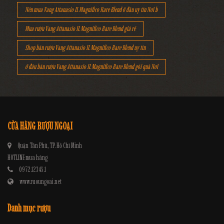
Nên mua Vang Attanasio IL Magnifico Rare Blend ở đâu uy tín Nơi b
Mua rượu Vang Attanasio IL Magnifico Rare Blend giá rẻ
Shop bán rượu Vang Attanasio IL Magnifico Rare Blend uy tín
ở đâu bán rượu Vang Attanasio IL Magnifico Rare Blend gói quà Nơi
CỬA HÀNG RƯỢU NGOẠI
Quận Tân Phú, TP. Hồ Chí Minh
HOTLINE mua hàng
0972.12345.1
www.ruoungoai.net
Danh mục rượu