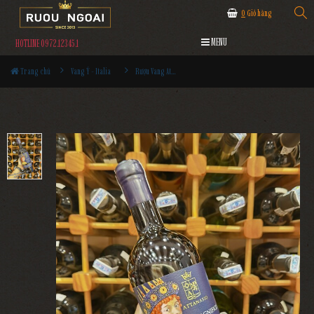
0
Giỏ hàng
MENU
HOTLINE 0972.12345.1
Trang chủ
Vang Ý - Italia
Rượu Vang Attanasio IL Magnifico Rare Blend