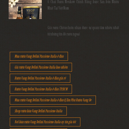
6 Chai Rượu Meukow Chính Hãng Được Săn Đón Nhiều
Nhất Tại Việt Nam
Giá rượu Chivas luôn nhận được sự quan tâm nhiều nhất
từ những tín đồ rượu ngoại
Mua rượu Vang Delini Passieno Italia ở đâu
Giá rượu Vang Delini Passieno Italia bao nhiêu
Rượu Vang Delini Passieno Italia ở đâu giá rẻ
Rượu Vang Delini Passieno Italia ở đâu TP.HCM
Mua rượu Vang Delini Passieno Italia ở đâu Q.Tân Phú Rượu Vang De
Shop rượu bán Vang Delini Passieno Italia
Nơi bán rượu Vang Delini Passieno Italia uy tín giá tốt