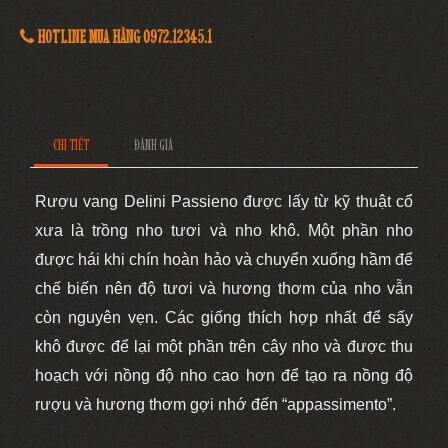
HOTLINE MUA HÀNG 0972.12345.1
CHI TIẾT
ĐÁNH GIÁ
Rượu vang
Delini Passieno
được lấy từ kỹ thuật cổ
xưa là trồng nho tươi và nho khô. Một phần nho
được hái khi chín hoàn hảo và chuyển xuống hầm để
chế biến nên độ tươi và hương thơm của nho vẫn
còn nguyên vẹn. Các giống thích hợp nhất để sấy
khô được để lại một phần trên cây nho và được thu
hoạch với nồng độ nho cao hơn để tạo ra nồng độ
rượu và hương thơm gợi nhớ đến “appassimento”.