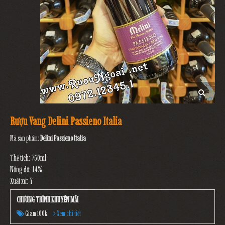
Rượu Vang Delini Passieno Italia
Mã sản phẩm:
Delini Passieno Italia
Thể tích: 750ml
Nồng độ: 14%
Xuất xứ: Ý
CHƯƠNG TRÌNH KHUYẾN MÃI
Giam 100k
Xem chi tiết