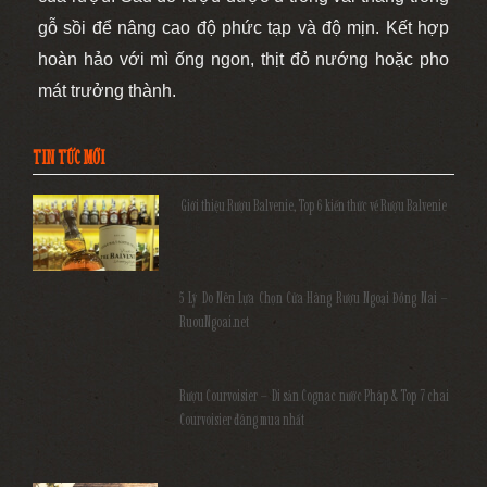
gỗ sồi để nâng cao độ phức tạp và độ mịn. Kết hợp
hoàn hảo với mì ống ngon, thịt đỏ nướng hoặc pho
mát trưởng thành.
TIN TỨC MỚI
Giới thiệu Rượu Balvenie, Top 6 kiến thức về Rượu Balvenie
5 Lý Do Nên Lựa Chọn Cửa Hàng Rượu Ngoại Đồng Nai –
RuouNgoai.net
Rượu Courvoisier – Di sản Cognac nước Pháp & Top 7 chai
Courvoisier đáng mua nhất