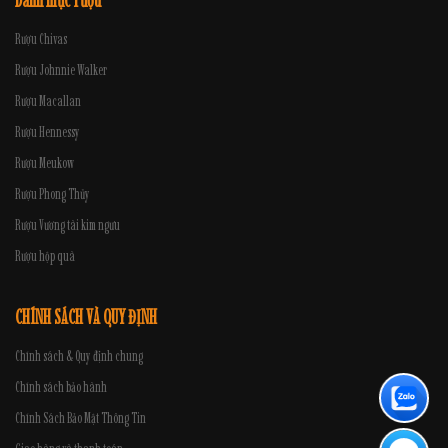
Danh mục rượu
Rượu Chivas
Rượu Johnnie Walker
Rượu Macallan
Rượu Hennessy
Rượu Meukow
Rượu Phong Thủy
Rượu Vương tài kim ngưu
Rượu hộp quà
CHÍNH SÁCH VÀ QUY ĐỊNH
Chính sách & Quy định chung
Chính sách bảo hành
Chính Sách Bảo Mật Thông Tin