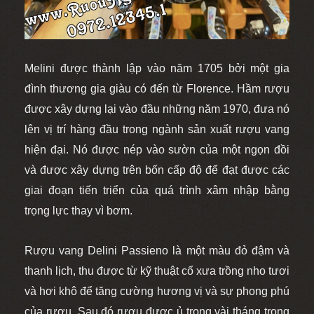
Melini được thành lập vào năm 1705 bởi một gia
đình thương gia giàu có đến từ Florence. Hầm rượu
được xây dựng lại vào đầu những năm 1970, đưa nó
lên vị trí hàng đầu trong ngành sản xuất rượu vang
hiện đại. Nó được nép vào sườn của một ngọn đồi
và được xây dựng trên bốn cấp độ để đạt được các
giai đoạn tiến triển của quá trình xâm nhập bằng
trọng lực thay vì bơm.
Rượu vang
Delini Passieno
là một màu đỏ đậm và
thanh lịch, thu được từ kỹ thuật cổ xưa trồng nho tươi
và hơi khô để tăng cường hương vị và sự phong phú
của rượu. Sau đó rượu được ủ trong vài tháng trong