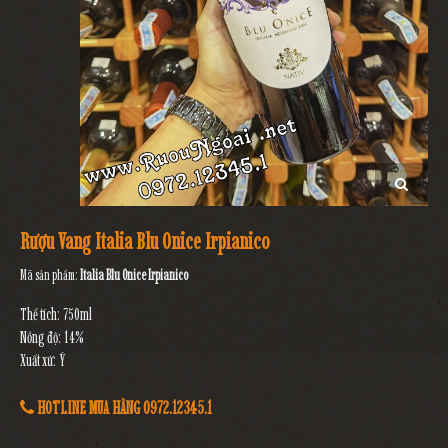
Rượu Vang Italia Blu Onice Irpianico
Mã sản phẩm:
Italia Blu Onice Irpianico
Thể tích: 750ml
Nồng độ: 14%
Xuất xứ: Ý
HOTLINE MUA HÀNG 0972.12345.1