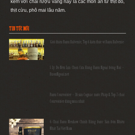
kèm với chai rượu vang này là các món ăn từ thịt đỏ,
thịt cừu, phô mai lâu năm.
TIN TỨC MỚI
Giới thiệu Rượu Balvenie, Top 6 kiến thức về Rượu Balvenie
5 Lý Do Nên Lựa Chọn Cửa Hàng Rượu Ngoại Đồng Nai –
RuouNgoai.net
Rượu Courvoisier – Di sản Cognac nước Pháp & Top 7 chai
Courvoisier đáng mua nhất
6 Chai Rượu Meukow Chính Hãng Được Săn Đón Nhiều
Nhất Tại Việt Nam