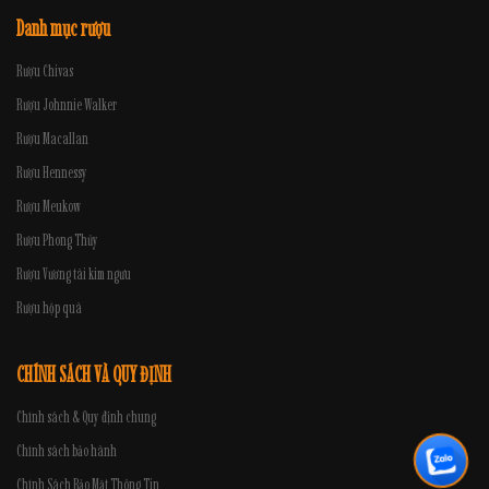
Danh mục rượu
Rượu Chivas
Rượu Johnnie Walker
Rượu Macallan
Rượu Hennessy
Rượu Meukow
Rượu Phong Thủy
Rượu Vương tài kim ngưu
Rượu hộp quà
CHÍNH SÁCH VÀ QUY ĐỊNH
Chính sách & Quy định chung
Chính sách bảo hành
Chính Sách Bảo Mật Thông Tin