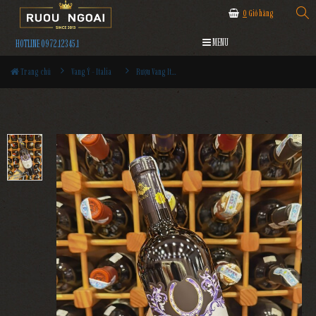
0
Giỏ hàng
MENU
HOTLINE 0972.12345.1
Trang chủ
Vang Ý - Italia
Rượu Vang Italia Blu Onice Irpianico