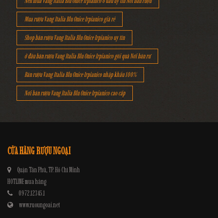
Nên mua Vang Italia Blu Onice Irpianico ở đâu uy tín Nơi bán rượu
Mua rượu Vang Italia Blu Onice Irpianico giá rẻ
Shop bán rượu Vang Italia Blu Onice Irpianico uy tín
ở đâu bán rượu Vang Italia Blu Onice Irpianico gói quà Nơi bán rư
Bán rượu Vang Italia Blu Onice Irpianico nhập khẩu 100%
Nơi bán rượu Vang Italia Blu Onice Irpianico cao cấp
CỬA HÀNG RƯỢU NGOẠI
Quận Tân Phú, TP. Hồ Chí Minh
HOTLINE mua hàng
0972.12345.1
www.ruoungoai.net