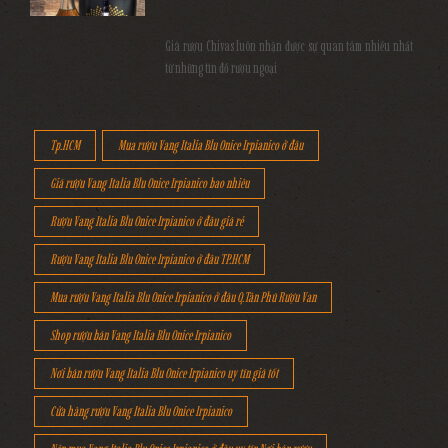
Giá rượu Chivas luôn nhận được sự quan tâm nhiều nhất
từ những tín đồ rượu ngoại
Tp.HCM
Mua rượu Vang Italia Blu Onice Irpianico ở đâu
Giá rượu Vang Italia Blu Onice Irpianico bao nhiêu
Rượu Vang Italia Blu Onice Irpianico ở đâu giá rẻ
Rượu Vang Italia Blu Onice Irpianico ở đâu TP.HCM
Mua rượu Vang Italia Blu Onice Irpianico ở đâu Q.Tân Phú Rượu Van
Shop rượu bán Vang Italia Blu Onice Irpianico
Nơi bán rượu Vang Italia Blu Onice Irpianico uy tín giá tốt
Cửa hàng rượu Vang Italia Blu Onice Irpianico