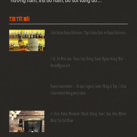
nướng nấm, thịt bò hầm, bò sốt vang đỏ…
TIN TỨC MỚI
Giới thiệu Rượu Balvenie, Top 6 kiến thức về Rượu Balvenie
5 Lý Do Nên Lựa Chọn Cửa Hàng Rượu Ngoại Đồng Nai –
RuouNgoai.net
Rượu Courvoisier – Di sản Cognac nước Pháp & Top 7 chai
Courvoisier đáng mua nhất
6 Chai Rượu Meukow Chính Hãng Được Săn Đón Nhiều
Nhất Tại Việt Nam