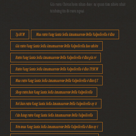
Giá rượu Chivas luôn nhận được sự quan tâm nhiều nhất
từ những tín đồ rượu ngoại
Tp.HCM
Mua rượu Vang Santa Sofia Amamaarone Della Valpolicella ở đâu
Giá rượu Vang Santa Sofia Amamaarone Della Valpolicella bao nhiêu
Rượu Vang Santa Sofia Amamaarone Della Valpolicella ở đâu giá rẻ
Rượu Vang Santa Sofia Amamaarone Della Valpolicella ở đâu TP.HCM
Mua rượu Vang Santa Sofia Amamaarone Della Valpolicella ở đâu Q.T
Shop rượu bán Vang Santa Sofia Amamaarone Della Valpolicella
Nơi bán rượu Vang Santa Sofia Amamaarone Della Valpolicella uy tí
Cửa hàng rượu Vang Santa Sofia Amamaarone Della Valpolicella
Nên mua Vang Santa Sofia Amamaarone Della Valpolicella ở đâu uy t