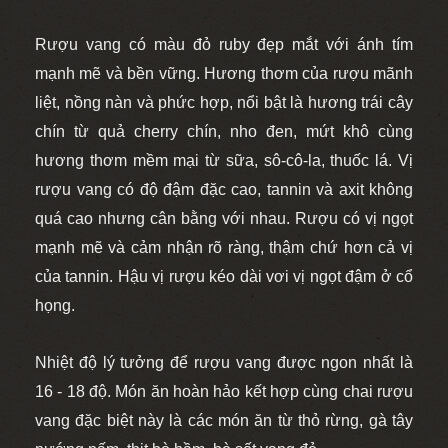
Rượu vang có màu đỏ ruby đẹp mắt với ánh tím
mạnh mẽ và bền vững.
Hương thơm của rượu mãnh
liệt, nồng nàn và phức hợp, nổi bật là hương trái cây
chín từ quả cherry chín, nho đen, mứt khô cùng
hương thơm mềm mại từ sữa, sô-cô-la, thuốc lá. Vị
rượu vang có độ đậm đặc cao, tannin và axit không
quá cao nhưng cân bằng với nhau. Rượu có vị ngọt
mạnh mẽ và cảm nhận rõ ràng, thậm chứ hơn cả vị
của tannin. Hậu vị rượu kéo dài vơi vị ngọt đậm ở cổ
họng.
Nhiệt độ lý tưởng để rượu vang được ngon nhất là
16 - 18 độ. Món ăn hoàn hảo kết hợp cùng chai rượu
vang đặc biệt này là các món ăn từ thỏ rừng, gà
tây