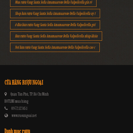
Mua rượu Vang Santa Sofia Amamaarone Della Valpolicella giá rẻ
Shop bán rượu Vang Santa Sofia Amamaarone Della Valpolicella uy t
ở đâu bán rượu Vang Santa Sofia Amamaarone Della Valpolicella gói
Bán rượu Vang Santa Sofia Amamaarone Della Valpolicella nhập khẩu
Nơi bán rượu Vang Santa Sofia Amamaarone Della Valpolicella cao c
CỬA HÀNG RƯỢU NGOẠI
Quận Tân Phú, TP. Hồ Chí Minh
HOTLINE mua hàng
0972.12345.1
www.ruoungoai.net
Danh mục rượu