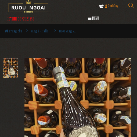
0
Giỏ hàng
MENU
HOTLINE 0972.12345.1
Trang chủ
Vang Ý - Italia
Rượu Vang Santa Sofia Amarone Della Valpolicella