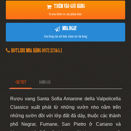
THÊM VÀO GIỎ HÀNG
Và xem thêm các sản phẩm khác
MUA NGAY
Giao hàng tận nơi hoặc nhận tại cửa hàng
HOTLINE MUA HÀNG 0972.12345.1
CHI TIẾT
ĐÁNH GIÁ
Rượu vang
Santa Sofia Amarone della Valpolicella
Classico xuất phát từ những vườn nho nằm trên
những sườn đồi với lớp đất đá dày, thuộc các thành
phố Negrar, Fumane, San Pietro ở Cariano và