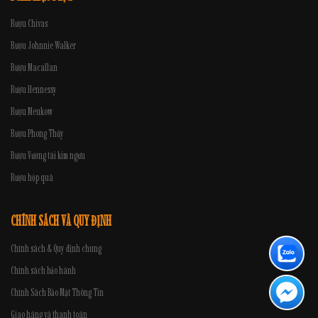
Rượu Chivas
Rượu Johnnie Walker
Rượu Macallan
Rượu Hennessy
Rượu Meukow
Rượu Phong Thủy
Rượu Vương tài kim ngưu
Rượu hộp quà
CHÍNH SÁCH VÀ QUY ĐỊNH
Chính sách & Quy định chung
Chính sách bảo hành
Chính Sách Bảo Mật Thông Tin
Giao hàng và thanh toán