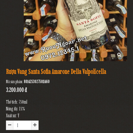
Rượu Vang Santa Sofia Amarone Della Valpolicella
Mã sản phẩm:
80142530275011460
3.200.000 đ
Thể tích: 750ml
Nồng độ: 15%
Xuất xứ: Ý