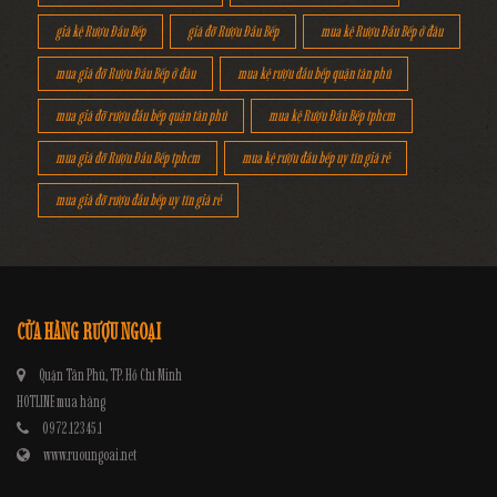
giá kệ Rượu Đầu Bếp
giá đỡ Rượu Đầu Bếp
mua kệ Rượu Đầu Bếp ở đâu
mua giá đỡ Rượu Đầu Bếp ở đâu
mua kệ rượu đầu bếp quận tân phú
mua giá đỡ rượu đầu bếp quận tân phú
mua kệ Rượu Đầu Bếp tphcm
mua giá đỡ Rượu Đầu Bếp tphcm
mua kệ rượu đầu bếp uy tín giá rẻ
mua giá đỡ rượu đầu bếp uy tín giá rẻ
CỬA HÀNG RƯỢU NGOẠI
Quận Tân Phú, TP. Hồ Chí Minh
HOTLINE mua hàng
0972.12345.1
www.ruoungoai.net