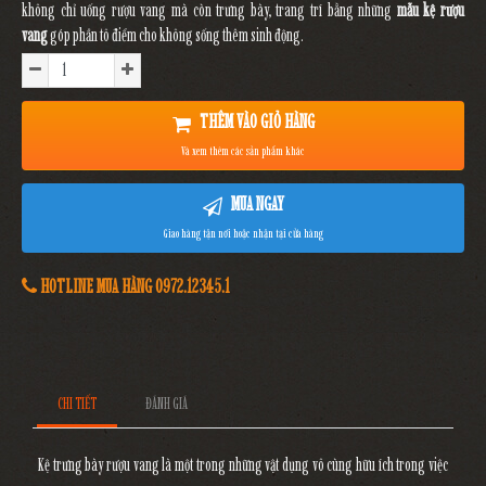
không chỉ uống rượu vang mà còn trưng bày, trang trí bằng những
mẫu kệ rượu
vang
góp phần tô điểm cho không sống thêm sinh động.
THÊM VÀO GIỎ HÀNG
Và xem thêm các sản phẩm khác
MUA NGAY
Giao hàng tận nơi hoặc nhận tại cửa hàng
HOTLINE MUA HÀNG 0972.12345.1
CHI TIẾT
ĐÁNH GIÁ
Kệ trưng bày rượu vang
là một trong những vật dụng vô cùng hữu ích trong việc