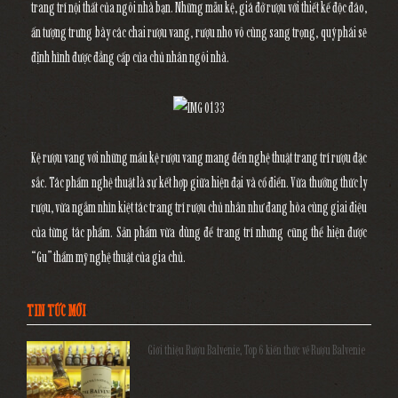
trang trí nội thất của ngôi nhà bạn. Những mẫu kệ, giá đở rượu với thiết kế độc đáo,
ấn tượng trưng bày các chai rượu vang, rượu nho vô cùng sang trọng, quý phái sẽ
định hình được đẳng cấp của chủ nhân ngôi nhà.
Kệ rượu vang
với những mẩu kệ rượu vang mang đến nghệ thuật trang trí rượu đặc
sắc. Tác phẩm nghệ thuật là sự kết hợp giữa hiện đại và cổ điển. Vừa thưởng thức ly
rượu, vừa ngắm nhìn kiệt tác
trang trí rượu
chủ nhân như đang hòa cùng giai điệu
của từng tác phẩm. Sản phẩm vừa dùng để trang trí nhưng cũng thể hiện được
“Gu” thẩm mỹ nghệ thuật của gia chủ.
TIN TỨC MỚI
Giới thiệu Rượu Balvenie, Top 6 kiến thức về Rượu Balvenie