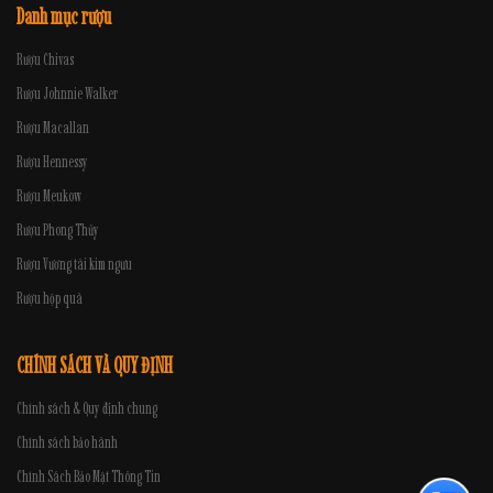
Danh mục rượu
Rượu Chivas
Rượu Johnnie Walker
Rượu Macallan
Rượu Hennessy
Rượu Meukow
Rượu Phong Thủy
Rượu Vương tài kim ngưu
Rượu hộp quà
CHÍNH SÁCH VÀ QUY ĐỊNH
Chính sách & Quy định chung
Chính sách bảo hành
Chính Sách Bảo Mật Thông Tin