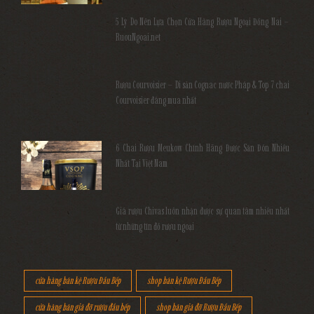
5 Lý Do Nên Lựa Chọn Cửa Hàng Rượu Ngoại Đồng Nai –
RuouNgoai.net
Rượu Courvoisier – Di sản Cognac nước Pháp & Top 7 chai
Courvoisier đáng mua nhất
6 Chai Rượu Meukow Chính Hãng Được Săn Đón Nhiều
Nhất Tại Việt Nam
Giá rượu Chivas luôn nhận được sự quan tâm nhiều nhất
từ những tín đồ rượu ngoại
cửa hàng bán kệ Rượu Đầu Bếp
shop bán kệ Rượu Đầu Bếp
cửa hàng bán giá đỡ rượu đầu bếp
shop bán giá đỡ Rượu Đầu Bếp