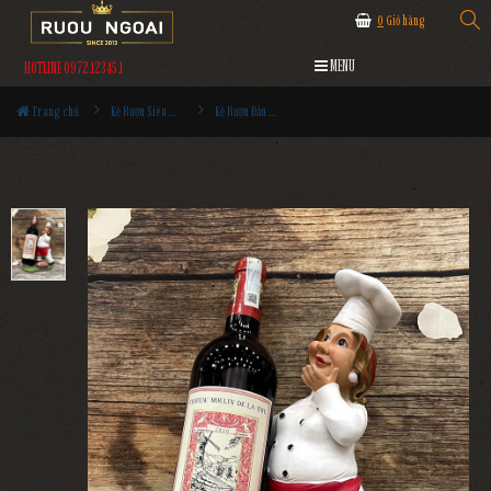
0
Giỏ hàng
MENU
HOTLINE 0972.12345.1
Trang chủ
Kệ Rượu Siêu Đẹp
Kệ Rượu Đầu Bếp MS3