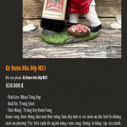
Kệ Rượu Đầu Bếp MS3
Mã sản phẩm:
Kệ Rượu Đầu Bếp MS3
650.000 đ
- Chất Liệu: Nhựa Tổng Hợp
- Xuất Xứ: Trung Quốc
- Chức Năng: Trưng Bày Rượu Vang
Rượu vang được dùng như một thức uống làm dậy mùi vị các món ăn đặc biệt là những
món ăn phương Tây. Bên cạnh đó người uống rượu cũng chứng tỏ đẳng cấp của mình,