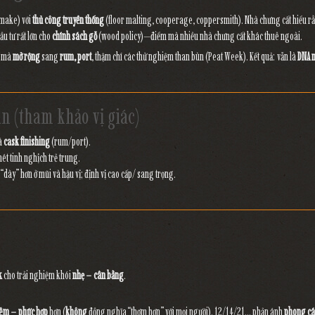
 make) với
thủ công truyền thống
(floor malting, cooperage, coppersmith). Nhà chưng cất hiểu rằ
u tư rất lớn cho
chính sách gỗ
(wood policy)—điểm mà nhiều nhà chưng cất khác thuê ngoài.
, mà
mở rộng
sang
rum, port
, thậm chí các thử nghiệm than bùn (Peat Week). Kết quả: vẫn là
DNA 
an (tham khảo vị giác)
và
cask finishing
(rum/port).
nét tinh nghịch trẻ trung.
, “dày” hơn ở mũi và hậu vị; định vị cao cấp/ sang trọng.
k
cho trải nghiệm khói
nhẹ – cân bằng
.
êm – phức hợp
hơn (
không
đồng nghĩa “thơm hơn” với mọi người). 12/14/21… phản ánh
phong cá