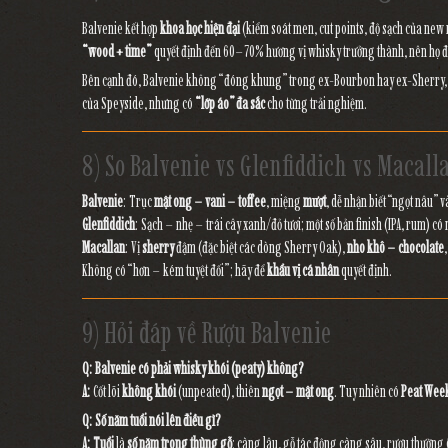
Balvenie kết hợp
khoa học hiện đại
(kiểm soát men, cut points, độ sạch của new
“wood + time”
quyết định đến 60–70% hương vị whisky trưởng thành, nên họ đầ
Bên cạnh đó, Balvenie không “đóng khung” trong ex-Bourbon hay ex-Sherry
của Speyside, nhưng có
“lớp áo” đa sắc
cho từng trải nghiệm.
8) So Balvenie vs Glenfiddich vs Macall
Balvenie
: Trục
mật ong – vani – toffee
, miệng
mượt
, dễ nhận biết “ngọt nâu” 
Glenfiddich
: Sạch – nhẹ – trái cây xanh/đỏ tươi; một số bản finish (IPA, rum) có 
Macallan
: Vị
sherry
đậm (đặc biệt các dòng Sherry Oak),
nho khô – chocolate
Không có “hơn – kém tuyệt đối”; hãy để
khẩu vị cá nhân
quyết định.
9) Hỏi đáp về
Rượu Balvenie
Q: Balvenie có phải whisky khói (peaty) không?
A:
Cốt lõi
không khói
(unpeated), thiên
ngọt – mật ong
. Tuy nhiên có
Peat Wee
Q: Số năm tuổi nói lên điều gì?
A:
Tuổi
là
số năm trong thùng gỗ
; càng lâu, gỗ tác động càng sâu, rượu thường