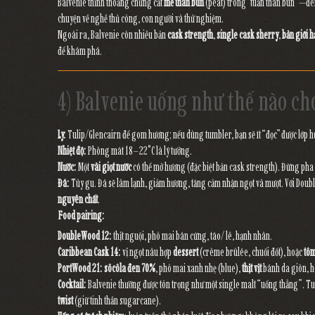
Balvenie thỉnh thoảng chưng cất
mẻ than bùn
(peat) trong “tuần than bùn”—đem
chuyện về nghề thủ công, con người và thử nghiệm.
Ngoài ra, Balvenie còn nhiều bản
cask strength
,
single cask sherry
,
bản giới h
để khám phá.
4) Balvenie uống như thế nào ch
Ly:
Tulip/Glencairn để gom hương; nếu dùng tumbler, bạn sẽ ít “đọc” được lớp
Nhiệt độ:
Phòng mát 18–22°C là lý tưởng.
Nước:
Một
vài giọt nước
có thể mở hương (đặc biệt bản cask strength). Đừng pha 
Đá:
Tùy gu. Đá sẽ làm lạnh, giảm hương, tăng cảm nhận ngọt và mượt. Với Doubl
nguyên chất
.
Food pairing:
DoubleWood 12:
thịt nguội, phô mai bán cứng, táo/ lê, hạnh nhân.
Caribbean Cask 14:
vị ngọt nâu hợp
dessert
(crème brûlée, chuối đốt), hoặc
tô
PortWood 21:
sôcôla đen 70%
, phô mai xanh nhẹ (blue),
thịt vịt
bánh da giòn, 
Cocktail:
Balvenie thường được tôn trọng như một single malt “uống thẳng”. T
twist
(giữ tinh thần sugarcane).