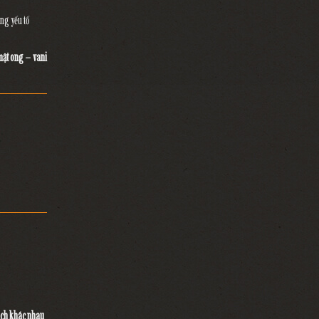
ng yếu tố
mật ong – vani
ch khác nhau