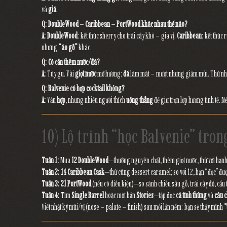
và
giá
.
Q: DoubleWood – Caribbean – PortWood khác nhau thế nào?
A:
DoubleWood
: kết thúc sherry cho trái cây khô – gia vị.
Caribbean
: kết thúc
nhưng
“áo gỗ”
khác.
Q: Có cần thêm nước/đá?
A:
Tùy gu. Vài
giọt nước
mở hương;
đá
làm mát – mượt nhưng giảm mùi. Thử nhi
Q: Balvenie có hợp cocktail không?
A:
Vẫn
hợp
, nhưng nhiều người thích
uống thẳng
để giữ trọn lớp hương tinh tế. 
10) Lộ trình “học Balvenie” trong
Tuần 1:
Mua
12 DoubleWood
—thưởng nguyên chất, thêm giọt nước, thử với hạnh
Tuần 2:
14 Caribbean Cask
—thử cùng dessert caramel; so với 12, bạn “đọc” đ
Tuần 3:
21 PortWood
(nếu có điều kiện)—so sánh chiều sâu gỗ, trái cây đỏ, cấu
Tuần 4:
Tìm
Single Barrel
hoặc một bản
Stories
—tập đọc
cá tính thùng
và
câu 
Viết nhật ký mùi/vị (nose – palate – finish) sau mỗi lần nếm: bạn sẽ thấy mình
“