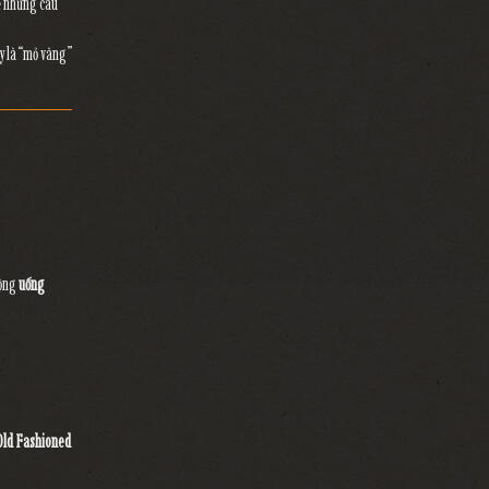
 những câu
ây là “mỏ vàng”
uộng
uống
Old Fashioned