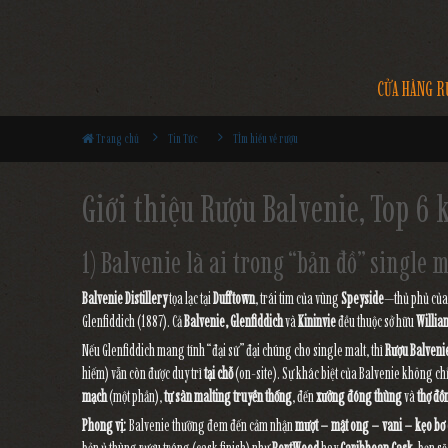
CỬA HÀNG R
Trang chủ
Tin Tức
TÌm hiểu về rượu
Giới thiệu Rượu Balvenie, Top 6 
1) Balvenie là ai trong “bản đồ” single 
Balvenie Distillery
tọa lạc tại
Dufftown
, trái tim của vùng
Speyside
—thủ phủ của
Glenfiddich (1887). Cả
Balvenie, Glenfiddich
và
Kininvie
đều thuộc sở hữu
Willia
Nếu Glenfiddich mang tính “đại sứ” đại chúng cho single malt, thì
Rượu
Balveni
hiếm) vẫn còn được duy trì
tại chỗ
(on-site). Sự khác biệt của Balvenie không chỉ đế
mạch
(một phần),
tự sàn malting truyền thống
, đến
xưởng đóng thùng
và
thợ đồ
Phong vị:
Balvenie thường đem đến cảm nhận
mượt – mật ong – vani – kẹo bơ