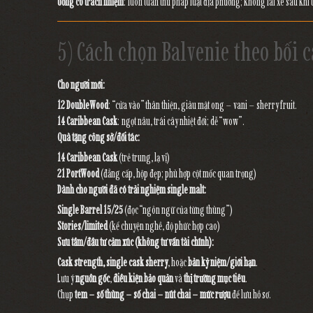
Uống có trách nhiệm
: luôn tuân thủ pháp luật địa phương; không lái xe sau khi 
5) Cách chọn Balvenie theo bối
Cho người mới:
12 DoubleWood
: “cửa vào” thân thiện, giàu mật ong – vani – sherry fruit.
14 Caribbean Cask
: ngọt nâu, trái cây nhiệt đới; dễ “wow”.
Quà tặng công sở/đối tác:
14 Caribbean Cask
(trẻ trung, lạ vị)
21 PortWood
(đẳng cấp, hộp đẹp; phù hợp cột mốc quan trọng)
Dành cho người đã có trải nghiệm single malt:
Single Barrel 15/25
(đọc “ngôn ngữ của từng thùng”)
Stories/limited
(kể chuyện nghề, độ phức hợp cao)
Sưu tầm/đầu tư cảm xúc (không tư vấn tài chính):
Cask strength, single cask sherry
, hoặc
bản kỷ niệm/giới hạn
.
Lưu ý
nguồn gốc
,
điều kiện bảo quản
và
thị trường mục tiêu
.
Chụp
tem – số thùng – số chai – nút chai – mức rượu
để lưu hồ sơ.