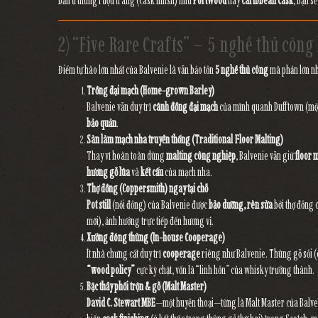
bản ủ thùng rượu tráng (cask finish) như
PortWood
hay
Caribbean Cask
, bạn s
2) “Five Rare Crafts” – 5 nghề thủ côn
Điểm tự hào lớn nhất của Balvenie là vẫn bảo tồn
5 nghề thủ công
mà phần lớn nh
Trồng đại mạch (Home-grown Barley)
Balvenie vẫn duy trì
cánh đồng đại mạch
của mình quanh Dufftown (một
bảo quản
.
Sàn làm mạch nha truyền thống (Traditional Floor Malting)
Thay vì hoàn toàn dùng
malting công nghiệp
, Balvenie vẫn giữ
floor 
hương gỗ lúa
và
kết cấu
của mạch nha.
Thợ đồng (Coppersmith) ngay tại chỗ
Pot still
(nồi đồng) của Balvenie được
bảo dưỡng, rèn sửa
bởi thợ đồng c
mới), ảnh hưởng trực tiếp đến hương vị.
Xưởng đóng thùng (In-house Cooperage)
Ít nhà chưng cất duy trì
cooperage
riêng như Balvenie. Thùng gỗ sồi 
“wood policy”
cực kỳ chặt, vốn là “linh hồn” của whisky trưởng thành.
Bậc thầy phối trộn & gỗ (Malt Master)
David C. Stewart MBE
—một huyền thoại—từng là Malt Master của Balven