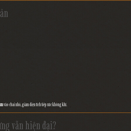
uản
am
vào chai nhỏ, giảm diện tích tiếp xúc không khí.
ưng vẫn hiện đại?