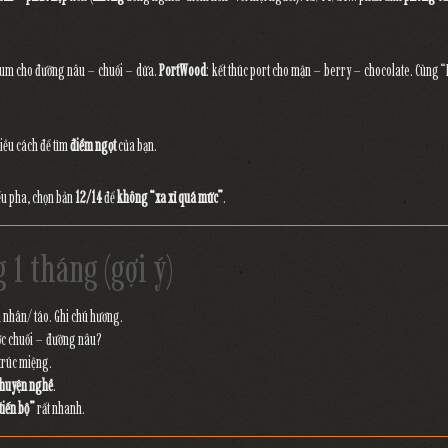
 rum cho đường nâu – chuối – dứa.
PortWood
: kết thúc port cho mận – berry – chocolate. Cùng 
ều cách để tìm
điểm ngọt
của bạn.
Nếu pha, chọn bản
12/14
để
không “xa xỉ quá mức”
.
 1 tháng (gợi ý)
 nhân/ táo. Ghi chú hương.
ược chuối – đường nâu?
 trúc miệng.
chuyện nghề
.
tiến bộ”
rất nhanh.