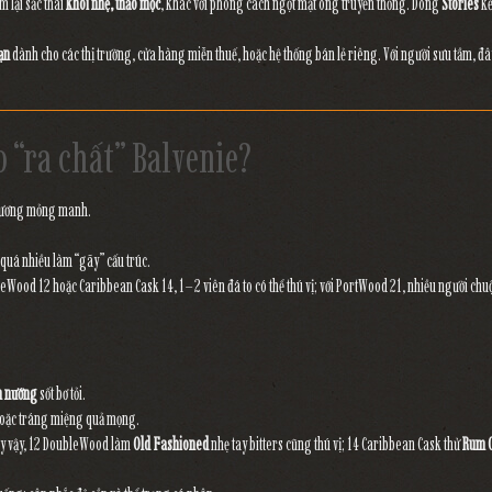
 lại sắc thái
khói nhẹ, thảo mộc
, khác với phong cách ngọt mật ong truyền thống. Dòng
Stories
kể
ạn
dành cho các thị trường, cửa hàng miễn thuế, hoặc hệ thống bán lẻ riêng. Với người sưu tầm, đ
o “ra chất” Balvenie?
 hương mỏng manh.
quá nhiều làm “gãy” cấu trúc.
eWood 12 hoặc Caribbean Cask 14, 1–2 viên đá to có thể thú vị; với PortWood 21, nhiều người ch
m nướng
sốt bơ tỏi.
hoặc tráng miệng quả mọng.
uy vậy, 12 DoubleWood làm
Old Fashioned
nhẹ tay bitters cũng thú vị; 14 Caribbean Cask thử
Rum 