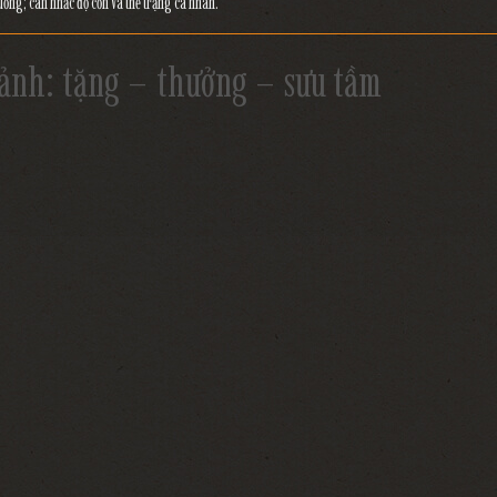
uống; cân nhắc độ cồn và thể trạng cá nhân.
 cảnh: tặng – thưởng – sưu tầm