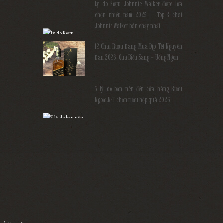
Lý do Rượu Johnnie Walker được lựa
chọn nhiều năm 2025 – Top 3 chai
Johnnie Walker bán chạy nhất
12 Chai Rượu Đáng Mua Dịp Tết Nguyên
Đán 2026: Quà Biếu Sang – Uống Ngon
5 lý do bạn nên đến cửa hàng Rượu
Ngoại.NET chọn rượu hộp quà 2026