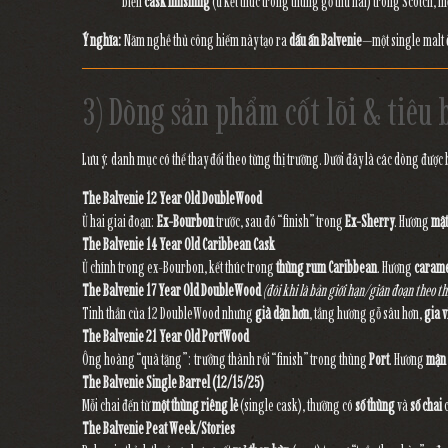
biến
cask finishing
(ủ kết thúc trong thùng gỗ thứ hai) trong Scotch, m
Ý nghĩa:
Năm nghề thủ công hiếm này tạo ra
dấu ấn Balvenie
—một single malt
3) Dòng sản phẩm cốt lõi & tiêu
Lưu ý: danh mục có thể thay đổi theo từng thị trường. Dưới đây là các dòng được b
The Balvenie 12 Year Old DoubleWood
Ủ hai giai đoạn:
Ex-Bourbon
trước, sau đó “finish” trong
Ex-Sherry
. Hương
mật
The Balvenie 14 Year Old Caribbean Cask
Ủ chính trong ex-Bourbon, kết thúc trong
thùng rum Caribbean
. Hương
carame
The Balvenie 17 Year Old DoubleWood
(đôi khi là bản giới hạn/gián đoạn theo th
Tinh thần của 12 DoubleWood nhưng
già dặn hơn
, tầng hương gỗ sâu hơn,
gia v
The Balvenie 21 Year Old PortWood
Ông hoàng “quà tặng”: trưởng thành rồi “finish” trong thùng
Port
. Hương
mận 
The Balvenie Single Barrel (12/15/25)
Mỗi chai đến từ
một thùng riêng lẻ
(single cask), thường có
số thùng
và
số chai
c
The Balvenie Peat Week/Stories