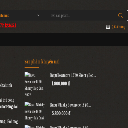
anh mục
2.12345.1
0
Giỏ hàng
Sản phẩm khuyến mãi
Rượu Bowmore 12YO Sherry Hộp...
1.900.000 đ
 khai sinh
hề thủ công
Rượu Whisky Bowmore 18YO...
từ
tự trồng đại
5.800.000 đ
ướng
. Ở những