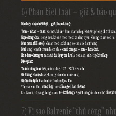
6) Phân biệt thật – giả & bảo q
Dấu hiệu nhận biết thật – giả (tham khảo):
Tem – nhãn – in ấn
: sắc nét, không lem; mã vạch quét được; phông chữ chuẩn.
Nắp/đóng chai
: đồng đều, không móp méo; seal nguyên; không có vết keo lạ.
Mức rượu (fill level)
: chuẩn theo lô; không có cặn đục bất thường.
Mùi
: single malt chuẩn hiếm khi có
mùi cồn gắt – sơn – hóa chất
.
Hóa đơn/chứng từ
: mua tại
đại lý uy tín
; lưu lại hóa đơn, ảnh/clip khui hộp.
Bảo quản:
Tránh nắng trực tiếp
, tránh nhiệt > 25–28°C kéo dài.
Để thẳng chai
(whisky không cần nằm như vang).
Độ ẩm ổn định
; tránh nhiệt độ dao động lớn.
Với chai sưu tầm:
đóng hộp
, bọc
silica gel
,
hạn chế mở
.
Khi đã mở: cố gắng dùng trong
6–12 tháng
để giữ hương tối ưu; có thể
chiết dr
7) Vì sao Balvenie “thủ công” nh