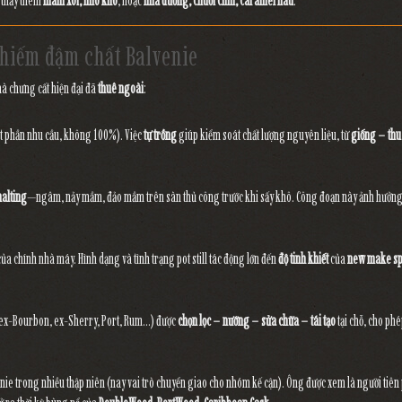
ẽ thấy thêm
mâm xôi, nho khô
, hoặc
mía đường, chuối chín, caramel nâu
.
g hiếm đậm chất Balvenie
à chưng cất hiện đại đã
thuê ngoài
:
 phần nhu cầu, không 100%). Việc
tự trồng
giúp kiểm soát chất lượng nguyên liệu, từ
giống – thu
malting
—ngâm, nảy mầm, đảo mầm trên sàn thủ công trước khi sấy khô. Công đoạn này ảnh hưởn
ủa chính nhà máy. Hình dạng và tình trạng pot still tác động lớn đến
độ tinh khiết
của
new make spi
(ex-Bourbon, ex-Sherry, Port, Rum…) được
chọn lọc – nướng – sửa chữa – tái tạo
tại chỗ, cho ph
ie trong nhiều thập niên (nay vai trò chuyển giao cho nhóm kế cận). Ông được xem là người tiê