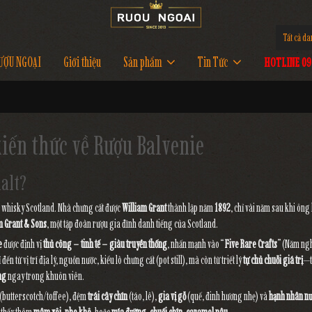
Tất cả d
ƯỢU NGOẠI
Giới thiệu
Sản phẩm
Tin Tức
HOTLINE 097
kiến thức về Rượu Balvenie
malt?
 whisky Scotland. Nhà chưng cất được
William Grant
thành lập năm
1892
, chỉ vài năm sau khi ông
m Grant & Sons
, một tập đoàn rượu gia đình danh tiếng của Scotland.
e
được định vị
thủ công – tinh tế – giàu truyền thống
, nhấn mạnh vào “
Five Rare Crafts
” (Năm ng
n từ vị trí địa lý, nguồn nước, kiểu lò chưng cất (pot still), mà còn từ triết lý
tự chủ chuỗi giá trị
—
ng
ngay trong khuôn viên.
(butterscotch/toffee), đệm
trái cây chín
(táo, lê),
gia vị gỗ
(quế, đinh hương nhẹ) và
hạnh nhân n