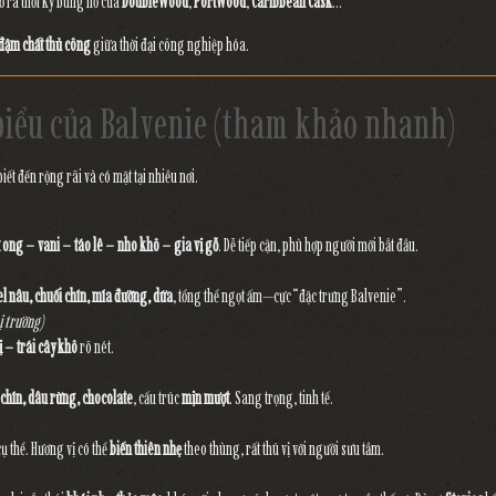
ở ra thời kỳ bùng nổ của
DoubleWood
,
PortWood
,
Caribbean Cask
…
đậm chất thủ công
giữa thời đại công nghiệp hóa.
 biểu của Balvenie (tham khảo nhanh)
iết đến rộng rãi và có mặt tại nhiều nơi.
 ong – vani – táo lê – nho khô – gia vị gỗ
. Dễ tiếp cận, phù hợp người mới bắt đầu.
l nâu, chuối chín, mía đường, dứa
, tổng thể ngọt ấm—cực “đặc trưng Balvenie”.
ị trường)
ị – trái cây khô
rõ nét.
chín, dâu rừng, chocolate
, cấu trúc
mịn mượt
. Sang trọng, tinh tế.
ụ thể. Hương vị có thể
biến thiên nhẹ
theo thùng, rất thú vị với người sưu tầm.