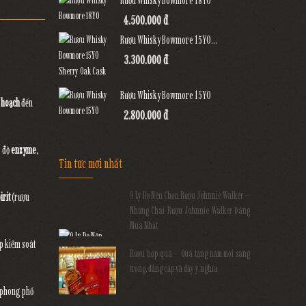
Rượu Whisky Bowmore 18YO
4.500.000 đ
Rượu Whisky Bowmore 15YO...
3.300.000 đ
Rượu Whisky Bowmore 15YO
 hoạch
đến
2.800.000 đ
g độ
enzyme
,
Tin tức mới nhất
9 Lý Do Nên Chọn Rượu Johnnie Walker –
rit
(rượu
Những Chai Rượu Johnnie Walker Đáng
Mua Nhất
ép kiểm soát
Rượu hộp quà – Quà tặng năm mới sang
trọng, đẳng cấp và đầy ý nghĩa
n phong phổ