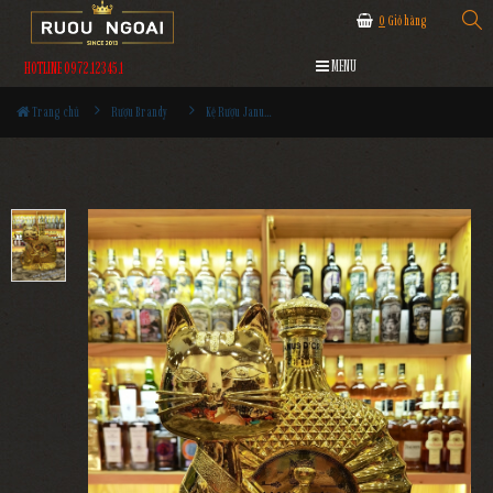
0
Giỏ hàng
MENU
HOTLINE 0972.12345.1
Trang chủ
Rượu Brandy
Kệ Rượu Janus Dor XO - Mèo 3L MS1