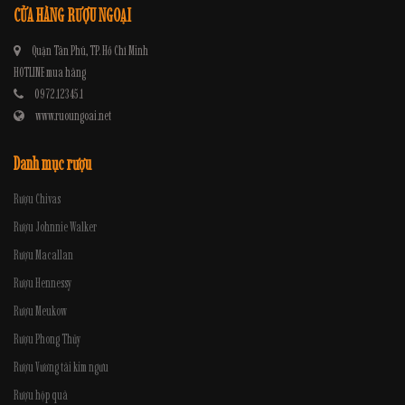
CỬA HÀNG RƯỢU NGOẠI
Quận Tân Phú, TP. Hồ Chí Minh
HOTLINE mua hàng
0972.12345.1
www.ruoungoai.net
Danh mục rượu
Rượu Chivas
Rượu Johnnie Walker
Rượu Macallan
Rượu Hennessy
Rượu Meukow
Rượu Phong Thủy
Rượu Vương tài kim ngưu
Rượu hộp quà