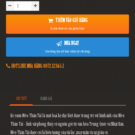
THÊM VÀO GIỎ HÀNG
Và xem thêm các sản phẩm khác
MUA NGAY
Giao hàng tận nơi hoặc nhận tại cửa hàng
HOTLINE MUA HÀNG 0972.12345.1
CHI TIẾT
ĐÁNH GIÁ
Kệ rượu Mèo Thần Tài là một loại kệ đặc biệt được trang trí với hình ảnh của Mèo
Thần Tài - linh vật phong thủy có nguồn gốc từ văn hóa Trung Quốc và Nhật Bản.
Mèo Thần Tài được coi là biểu tượng của tài lộc, may mắn và sự giàu có.