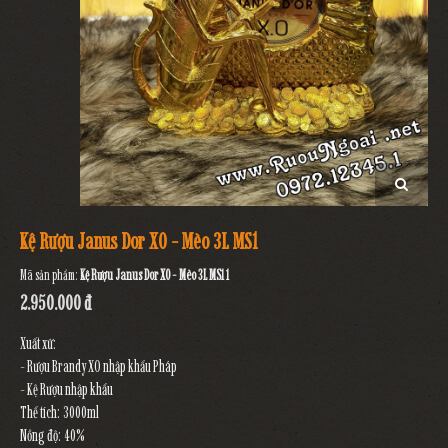
Kệ Rượu Janus Dor XO - Mèo 3L MS1
Mã sản phẩm:
Kệ Rượu Janus Dor XO - Mèo 3L MS1 1
2.950.000 đ
Xuất xứ:
- Rượu Brandy XO nhập khẩu Pháp
- Kệ Rượu nhập khẩu
Thể tích: 3000ml
Nồng độ: 40%