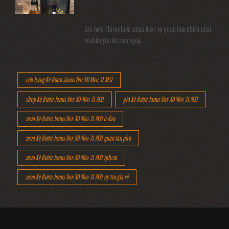
Giá rượu Chivas luôn nhận được sự quan tâm nhiều nhất
từ những tín đồ rượu ngoại
cửa hàng Kệ Rượu Janus Dor XO Mèo 3L MS1
shop Kệ Rượu Janus Dor XO Mèo 3L MS1
giá Kệ Rượu Janus Dor XO Mèo 3L MS1
mua Kệ Rượu Janus Dor XO Mèo 3L MS1 ở đâu
mua Kệ Rượu Janus Dor XO Mèo 3L MS1 quận tân phú
mua Kệ Rượu Janus Dor XO Mèo 3L MS1 tphcm
mua Kệ Rượu Janus Dor XO Mèo 3L MS1 uy tín giá rẻ