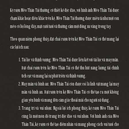
Kệ rượu Mèo Thần Tài thường có thiết kế độc đáo, với hình ảnh Mèo Thần Tài được
chạm khắc hoặc điêu khắc trên kệ. Mèo Thần Tài thường được miêu tả như một con
mèo có bộ lông dày, mặt cười tươi và thường cầm một đồng xu vàng trong tay.
Theo quan niệm phong thủy, đặt chai rượu trên kệ Mèo Thần Tài có thể mang lại
các lợi ích sau:
Tài lộc và thịnh vượng: Mèo Thần Tài được liên kết với tài lộc và may mắn.
Đặt chai rượu trên kệ Mèo Thần Tài có thể thu hút năng lượng tài chính
tích cực và mang lại sự phát triển và thịnh vượng.
May mắn và bình an: Mèo Thần Tài còn được coi là linh vật mang lại may
mắn và bình an. Đặt rượu trên kệ Mèo Thần Tài có thể tạo ra một không
gian yên bình và mang đến cảm giác thoải mái cho người sử dụng.
Trang trí và vui nhộn: Ngoài lợi ích phong thủy, kệ rượu Mèo Thần Tài
cũng là một món đồ trang trí độc đáo và vui nhộn. Với hình ảnh của Mèo
Thần Tài, kệ rượu có thể tạo điểm nhấn và mang phong cách vui tươi cho