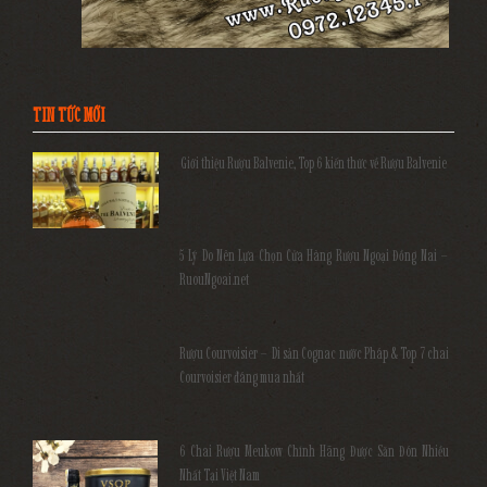
TIN TỨC MỚI
Giới thiệu Rượu Balvenie, Top 6 kiến thức về Rượu Balvenie
5 Lý Do Nên Lựa Chọn Cửa Hàng Rượu Ngoại Đồng Nai –
RuouNgoai.net
Rượu Courvoisier – Di sản Cognac nước Pháp & Top 7 chai
Courvoisier đáng mua nhất
6 Chai Rượu Meukow Chính Hãng Được Săn Đón Nhiều
Nhất Tại Việt Nam