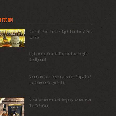
N TỨC MỚI
Giới thiệu Rượu Balvenie, Top 6 kiến thức về Rượu
Balvenie
5 Lý Do Nên Lựa Chọn Cửa Hàng Rượu Ngoại Đồng Nai –
RuouNgoai.net
Rượu Courvoisier – Di sản Cognac nước Pháp & Top 7
chai Courvoisier đáng mua nhất
6 Chai Rượu Meukow Chính Hãng Được Săn Đón Nhiều
Nhất Tại Việt Nam