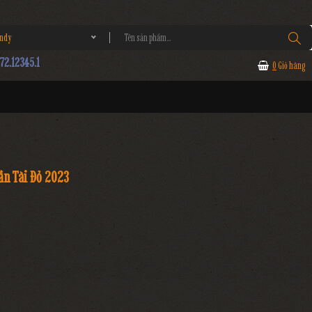
andy
2.12345.1
0
Giỏ hàng
ần Tài Đỏ 2023