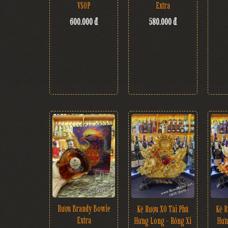
VSOP
Extra
600.000 đ
580.000 đ
Rượu Brandy Bowie
Kệ Rượu XO Tài Phú
Kệ R
Extra
Hưng Long - Rồng Xi
Hưn