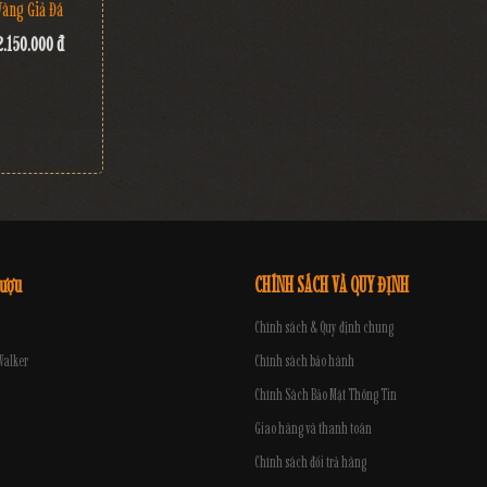
Vàng Giả Đá
2.150.000 đ
rượu
CHÍNH SÁCH VÀ QUY ĐỊNH
Chính sách & Quy định chung
Walker
Chính sách bảo hành
Chính Sách Bảo Mật Thông Tin
Giao hàng và thanh toán
Chính sách đổi trả hàng