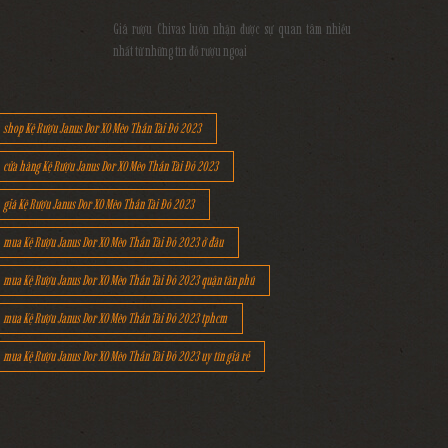
Giá rượu Chivas luôn nhận được sự quan tâm nhiều
nhất từ những tín đồ rượu ngoại
shop Kệ Rượu Janus Dor XO Mèo Thần Tài Đỏ 2023
cửa hàng Kệ Rượu Janus Dor XO Mèo Thần Tài Đỏ 2023
giá Kệ Rượu Janus Dor XO Mèo Thần Tài Đỏ 2023
mua Kệ Rượu Janus Dor XO Mèo Thần Tài Đỏ 2023 ở đâu
mua Kệ Rượu Janus Dor XO Mèo Thần Tài Đỏ 2023 quận tân phú
mua Kệ Rượu Janus Dor XO Mèo Thần Tài Đỏ 2023 tphcm
mua Kệ Rượu Janus Dor XO Mèo Thần Tài Đỏ 2023 uy tín giá rẻ