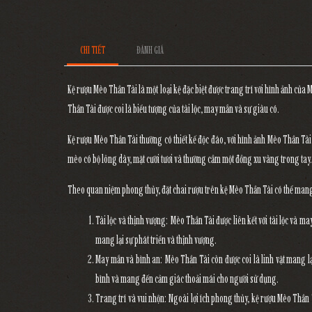
CHI TIẾT
ĐÁNH GIÁ
Kệ rượu Mèo Thần Tài là một loại kệ đặc biệt được trang trí với hình ảnh củ
Thần Tài được coi là biểu tượng của tài lộc, may mắn và sự giàu có.
Kệ rượu Mèo Thần Tài thường có thiết kế độc đáo, với hình ảnh Mèo Thần Tà
mèo có bộ lông dày, mặt cười tươi và thường cầm một đồng xu vàng trong tay.
Theo quan niệm phong thủy, đặt chai rượu trên kệ Mèo Thần Tài có thể mang l
Tài lộc và thịnh vượng: Mèo Thần Tài được liên kết với tài lộc và ma
mang lại sự phát triển và thịnh vượng.
May mắn và bình an: Mèo Thần Tài còn được coi là linh vật mang l
bình và mang đến cảm giác thoải mái cho người sử dụng.
Trang trí và vui nhộn: Ngoài lợi ích phong thủy, kệ rượu Mèo Thần 