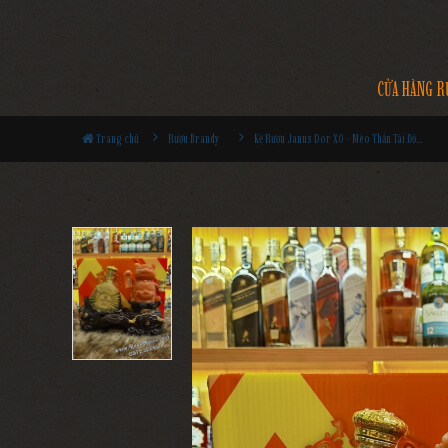
CỬA HÀNG R
Trang chủ
Rượu Brandy
Kệ Rượu Janus Dor XO - Mèo Thần Tài Đỏ 2023