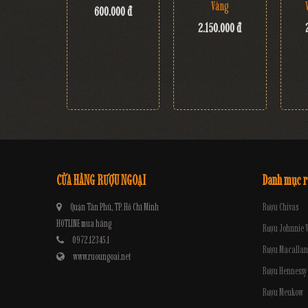
Vàng
600.000 đ
2.150.000 đ
CỬA HÀNG RƯỢU NGOẠI
Danh mục 
Quận Tân Phú, TP. Hồ Chí Minh
Rượu Chivas
HOTLINE mua hàng
Rượu Johnnie 
0972.12345.1
Rượu Macallan
www.ruoungoai.net
Rượu Hennessy
Rượu Meukow