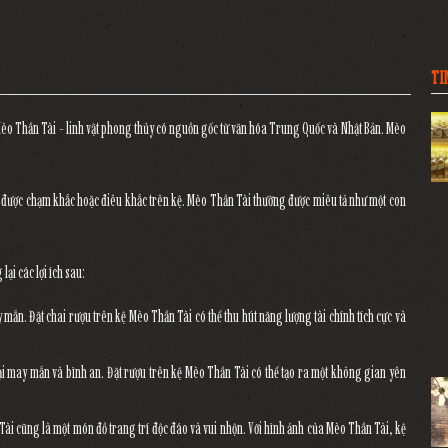
TI
a Mèo Thần Tài - linh vật phong thủy có nguồn gốc từ văn hóa Trung Quốc và Nhật Bản. Mèo
i được chạm khắc hoặc điêu khắc trên kệ. Mèo Thần Tài thường được miêu tả như một con
ại các lợi ích sau:
y mắn. Đặt chai rượu trên kệ Mèo Thần Tài có thể thu hút năng lượng tài chính tích cực và
ại may mắn và bình an. Đặt rượu trên kệ Mèo Thần Tài có thể tạo ra một không gian yên
Tài cũng là một món đồ trang trí độc đáo và vui nhộn. Với hình ảnh của Mèo Thần Tài, kệ