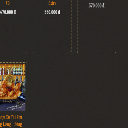
XO
Extra
570.000 đ
470.000 đ
550.000 đ
ượu XO Tài Phú
g Long - Rồng