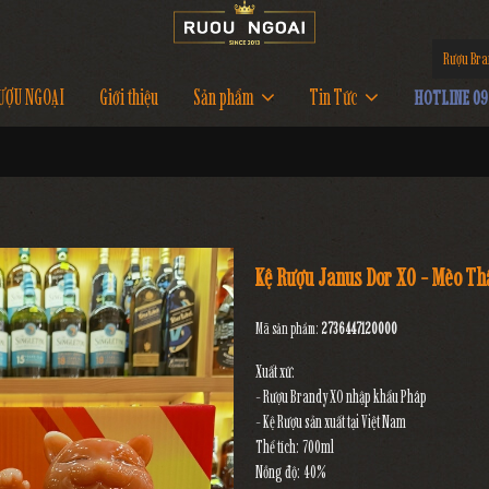
Rượu Br
ƯỢU NGOẠI
Giới thiệu
Sản phẩm
Tin Tức
HOTLINE 097
Kệ Rượu Janus Dor XO - Mèo Th
Mã sản phẩm:
2736447120000
Xuất xứ:
- Rượu Brandy XO nhập khẩu Pháp
- Kệ Rượu sản xuất tại Việt Nam
Thể tích: 700ml
Nồng độ: 40%