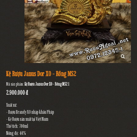
Kệ Rượu Janus Dor XO - Rồng MS2
Mã sản phẩm:
Kệ Rượu Janus Dor XO - Rồng MS2 1
2.900.000 đ
Xuất xứ:
- Rượu Brandy XO nhập khẩu Pháp
- Kệ Rượu sản xuất tại Việt Nam
Thể tích: 700ml
Nồng độ: 40%