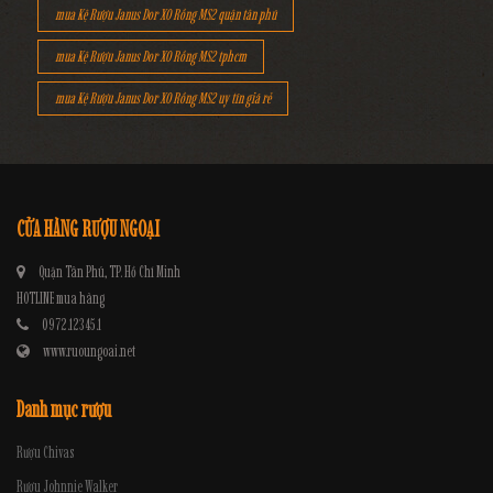
mua Kệ Rượu Janus Dor XO Rồng MS2 quận tân phú
mua Kệ Rượu Janus Dor XO Rồng MS2 tphcm
mua Kệ Rượu Janus Dor XO Rồng MS2 uy tín giá rẻ
CỬA HÀNG RƯỢU NGOẠI
Quận Tân Phú, TP. Hồ Chí Minh
HOTLINE mua hàng
0972.12345.1
www.ruoungoai.net
Danh mục rượu
Rượu Chivas
Rượu Johnnie Walker