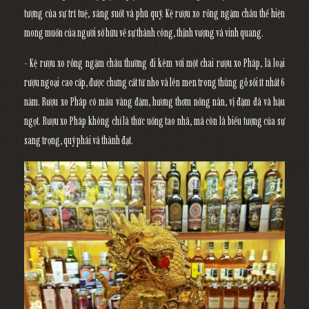
tượng của sự trí tuệ, sáng suốt và phú quý. Kệ rượu xo rồng ngậm châu thể hiện
mong muốn của người sở hữu về sự thành công, thịnh vượng và vinh quang.
- Kệ rượu xo rồng ngậm châu thường đi kèm với một chai rượu xo Pháp, là loại
rượu ngoại cao cấp, được chưng cất từ nho và lên men trong thùng gỗ sồi ít nhất 6
năm. Rượu xo Pháp có màu vàng đậm, hương thơm nồng nàn, vị đậm đà và hậu
ngọt. Rượu xo Pháp không chỉ là thức uống tao nhã, mà còn là biểu tượng của sự
sang trọng, quý phái và thành đạt.