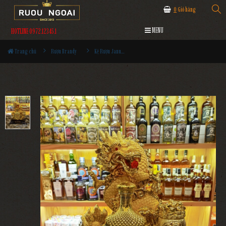
0
Giỏ hàng
MENU
HOTLINE 0972.12345.1
Trang chủ
Rượu Brandy
Kệ Rượu Janus Dor XO - Rồng MS2