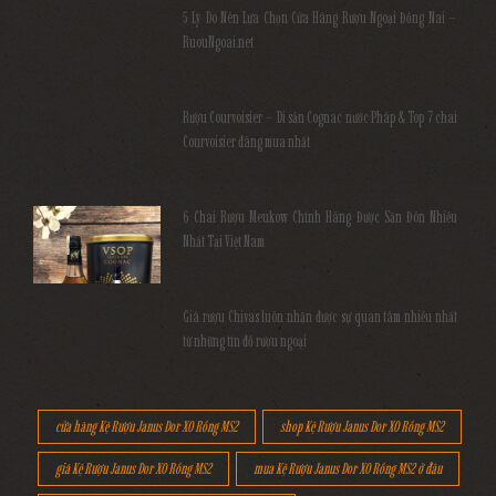
5 Lý Do Nên Lựa Chọn Cửa Hàng Rượu Ngoại Đồng Nai –
RuouNgoai.net
Rượu Courvoisier – Di sản Cognac nước Pháp & Top 7 chai
Courvoisier đáng mua nhất
6 Chai Rượu Meukow Chính Hãng Được Săn Đón Nhiều
Nhất Tại Việt Nam
Giá rượu Chivas luôn nhận được sự quan tâm nhiều nhất
từ những tín đồ rượu ngoại
cửa hàng Kệ Rượu Janus Dor XO Rồng MS2
shop Kệ Rượu Janus Dor XO Rồng MS2
giá Kệ Rượu Janus Dor XO Rồng MS2
mua Kệ Rượu Janus Dor XO Rồng MS2 ở đâu