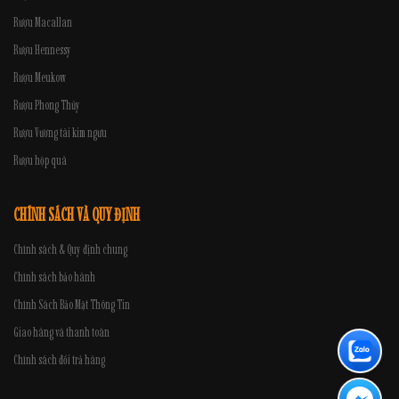
Rượu Macallan
Rượu Hennessy
Rượu Meukow
Rượu Phong Thủy
Rượu Vương tài kim ngưu
Rượu hộp quà
CHÍNH SÁCH VÀ QUY ĐỊNH
Chính sách & Quy định chung
Chính sách bảo hành
Chính Sách Bảo Mật Thông Tin
Giao hàng và thanh toán
Chính sách đổi trả hàng