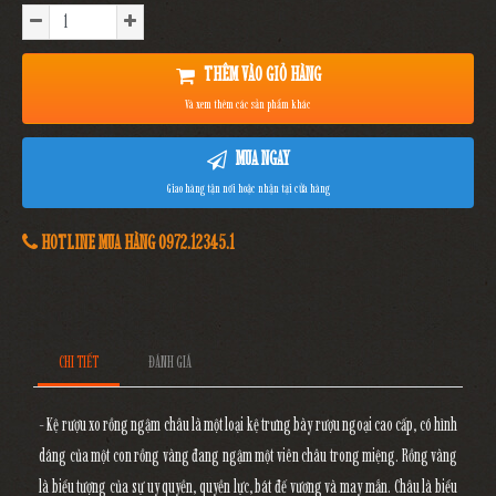
THÊM VÀO GIỎ HÀNG
Và xem thêm các sản phẩm khác
MUA NGAY
Giao hàng tận nơi hoặc nhận tại cửa hàng
HOTLINE MUA HÀNG 0972.12345.1
CHI TIẾT
ĐÁNH GIÁ
- Kệ rượu xo rồng ngậm châu là một loại kệ trưng bày rượu ngoại cao cấp, có hình
dáng của một con rồng vàng đang ngậm một viên châu trong miệng. Rồng vàng
là biểu tượng của sự uy quyền, quyền lực, bát đế vương và may mắn. Châu là biểu