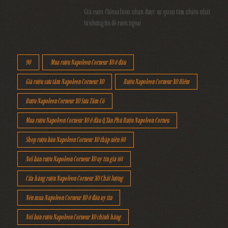
Giá rượu Chivas luôn nhận được sự quan tâm nhiều nhất
từ những tín đồ rượu ngoại
90
Mua rượu Napoleon Corneur XO ở đâu
Giá rượu sưu tầm Napoleon Corneur XO
Rượu Napoleon Corneur XO Hiếm
Rượu Napoleon Corneur XO Sưu Tầm Cổ
Mua rượu Napoleon Corneur XO ở đâu Q.Tân Phú Rượu Napoleon Corneu
Shop rượu bán Napoleon Corneur XO thập niên 80
Nơi bán rượu Napoleon Corneur XO uy tín giá tốt
Cửa hàng rượu Napoleon Corneur XO Chất lượng
Nên mua Napoleon Corneur XO ở đâu uy tín
Nơi bán rượu Napoleon Corneur XO chính hãng