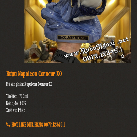
Rượu Napoleon Corneur XO
Mã sản phẩm:
Napoleon Corneur XO
Thể tích: 700ml
Nồng độ: 40%
Xuất xứ: Pháp
HOTLINE MUA HÀNG 0972.12345.1