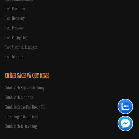
Rượu Macallan
Rượu Hennessy
Rượu Meukow
Rượu Phong Thủy
Rượu Vương tài kim ngưu
Rượu hộp quà
CHÍNH SÁCH VÀ QUY ĐỊNH
Chính sách & Quy định chung
Chính sách bảo hành
Chính Sách Bảo Mật Thông Tin
Giao hàng và thanh toán
Chính sách đổi trả hàng