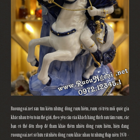
Ruoungoai.net săn tìm kiếm những dòng rượu hiếm, rượu cổ trên mỗi quốc gia
khác nhau trên toàn thế giới, theo yêu cầu của khách hàng thích sưu tầm rượu, các
bạn có thể đến shop để tham khảo thêm nhiều dòng rượu hiếm, hiện đang
ruoungoai.net sở hữu rất nhiều dòng rượu khác nhau từ những thập niên 1970 -