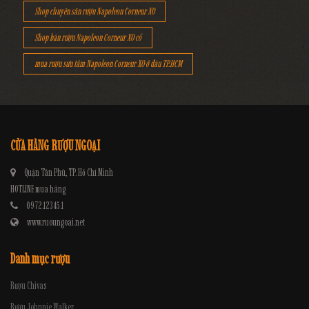
Shop chuyên săn rượu Napoleon Corneur XO
Shop bán rượu Napoleon Corneur XO cổ
mua rượu sưu tầm Napoleon Corneur XO ở đâu TP.HCM
CỬA HÀNG RƯỢU NGOẠI
Quận Tân Phú, TP. Hồ Chí Minh
HOTLINE mua hàng
0972.12345.1
www.ruoungoai.net
Danh mục rượu
Rượu Chivas
Rượu Johnnie Walker