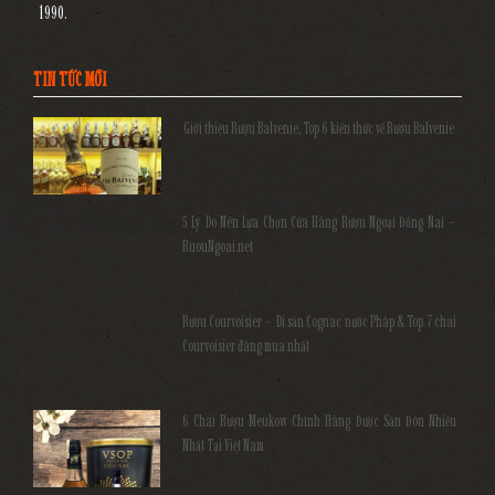
1990.
TIN TỨC MỚI
Giới thiệu Rượu Balvenie, Top 6 kiến thức về Rượu Balvenie
5 Lý Do Nên Lựa Chọn Cửa Hàng Rượu Ngoại Đồng Nai –
RuouNgoai.net
Rượu Courvoisier – Di sản Cognac nước Pháp & Top 7 chai
Courvoisier đáng mua nhất
6 Chai Rượu Meukow Chính Hãng Được Săn Đón Nhiều
Nhất Tại Việt Nam