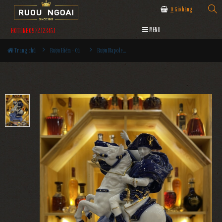
0
Giỏ hàng
MENU
HOTLINE 0972.12345.1
Trang chủ
Rượu Hiếm - Cũ
Rượu Napoleon Corneur XO