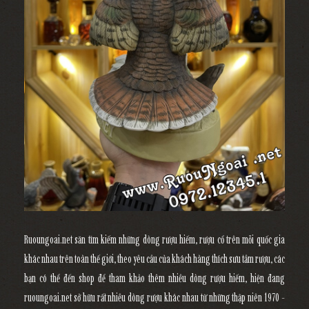
Ruoungoai.net săn tìm kiếm những dòng rượu hiếm, rượu cổ trên mỗi quốc gia
khác nhau trên toàn thế giới, theo yêu cầu của khách hàng thích sưu tầm rượu, các
bạn có thể đến shop để tham khảo thêm nhiều dòng rượu hiếm, hiện đang
ruoungoai.net sở hữu rất nhiều dòng rượu khác nhau từ những thập niên 1970 -