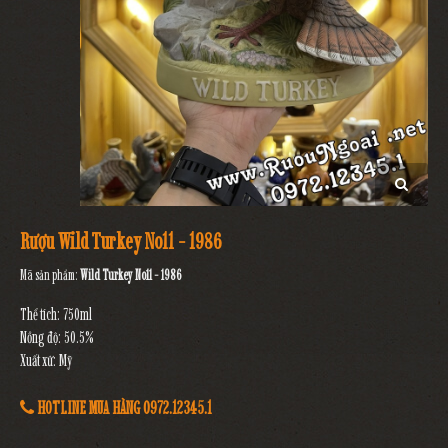
Rượu Wild Turkey No11 - 1986
Mã sản phẩm:
Wild Turkey No11 - 1986
Thể tích: 750ml
Nồng độ: 50.5%
Xuất xứ: Mỹ
HOTLINE MUA HÀNG 0972.12345.1