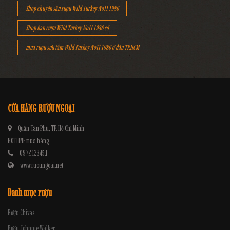
Shop chuyên săn rượu Wild Turkey No11 1986
Shop bán rượu Wild Turkey No11 1986 cổ
mua rượu sưu tầm Wild Turkey No11 1986 ở đâu TP.HCM
CỬA HÀNG RƯỢU NGOẠI
Quận Tân Phú, TP. Hồ Chí Minh
HOTLINE mua hàng
0972.12345.1
www.ruoungoai.net
Danh mục rượu
Rượu Chivas
Rượu Johnnie Walker