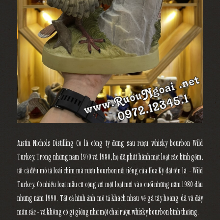
Austin Nichols Distilling Co là công ty đứng sau rượu whisky bourbon Wild
Turkey. Trong những năm 1970 và 1980, họ đã phát hành một loạt các bình gốm,
tất cả đều mô tả loài chim mà rượu bourbon nổi tiếng của Hoa Kỳ đặt tên là - Wild
Turkey. Có nhiều loạt mẫu cũ cộng với một loạt mới vào cuối những năm 1980 đầu
những năm 1990. Tất cả hình ảnh mô tả khách nhau về gà tây hoang dã và đầy
màu sắc - và không có gì giống như một chai rượu whisky bourbon bình thường.