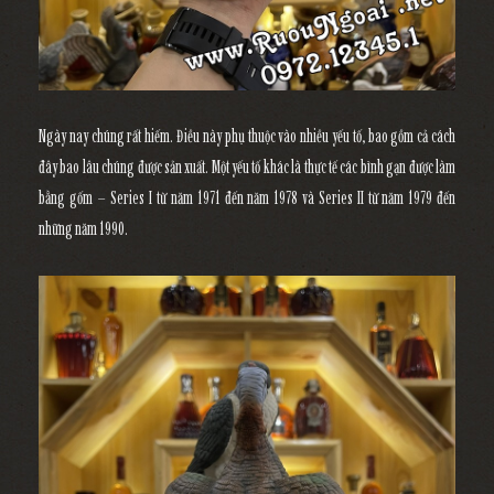
Ngày nay chúng rất hiếm. Điều này phụ thuộc vào nhiều yếu tố, bao gồm cả cách
đây bao lâu chúng được sản xuất. Một yếu tố khác là thực tế các bình gạn được làm
bằng gốm – Series I từ năm 1971 đến năm 1978 và Series II từ năm 1979 đến
những năm 1990.