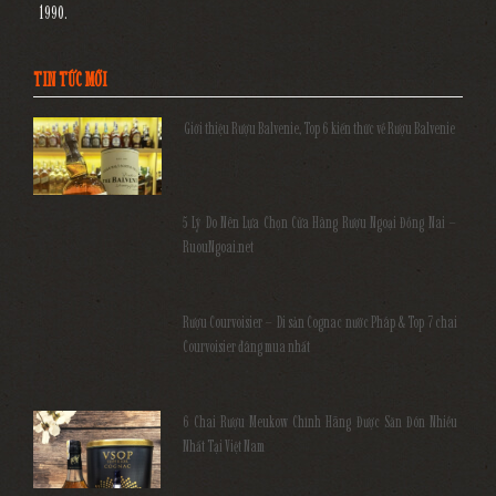
1990.
TIN TỨC MỚI
Giới thiệu Rượu Balvenie, Top 6 kiến thức về Rượu Balvenie
5 Lý Do Nên Lựa Chọn Cửa Hàng Rượu Ngoại Đồng Nai –
RuouNgoai.net
Rượu Courvoisier – Di sản Cognac nước Pháp & Top 7 chai
Courvoisier đáng mua nhất
6 Chai Rượu Meukow Chính Hãng Được Săn Đón Nhiều
Nhất Tại Việt Nam