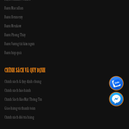
Rượu Macallan
Rượu Hennessy
Rượu Meukow
Rượu Phong Thủy
Rượu Vương tài kim ngưu
Rượu hộp quà
CHÍNH SÁCH VÀ QUY ĐỊNH
Chính sách & Quy định chung
Chính sách bảo hành
Chính Sách Bảo Mật Thông Tin
Giao hàng và thanh toán
Chính sách đổi trả hàng