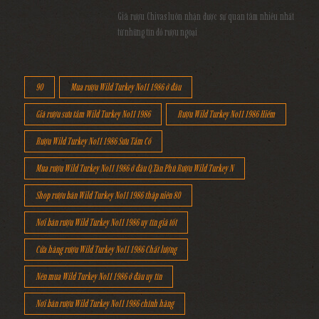
Giá rượu Chivas luôn nhận được sự quan tâm nhiều nhất
từ những tín đồ rượu ngoại
90
Mua rượu Wild Turkey No11 1986 ở đâu
Giá rượu sưu tầm Wild Turkey No11 1986
Rượu Wild Turkey No11 1986 Hiếm
Rượu Wild Turkey No11 1986 Sưu Tầm Cổ
Mua rượu Wild Turkey No11 1986 ở đâu Q.Tân Phú Rượu Wild Turkey N
Shop rượu bán Wild Turkey No11 1986 thập niên 80
Nơi bán rượu Wild Turkey No11 1986 uy tín giá tốt
Cửa hàng rượu Wild Turkey No11 1986 Chất lượng
Nên mua Wild Turkey No11 1986 ở đâu uy tín
Nơi bán rượu Wild Turkey No11 1986 chính hãng