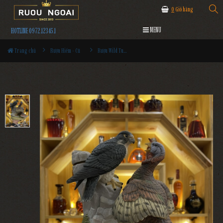
0
Giỏ hàng
MENU
HOTLINE 0972.12345.1
Trang chủ
Rượu Hiếm - Cũ
Rượu Wild Turkey No11 - 1986