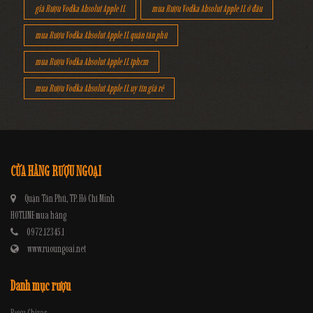
giá Rượu Vodka Absolut Apple 1L
mua Rượu Vodka Absolut Apple 1L ở đâu
mua Rượu Vodka Absolut Apple 1L quận tân phú
mua Rượu Vodka Absolut Apple 1L tphcm
mua Rượu Vodka Absolut Apple 1L uy tín giá rẻ
CỬA HÀNG RƯỢU NGOẠI
Quận Tân Phú, TP. Hồ Chí Minh
HOTLINE mua hàng
0972.12345.1
www.ruoungoai.net
Danh mục rượu