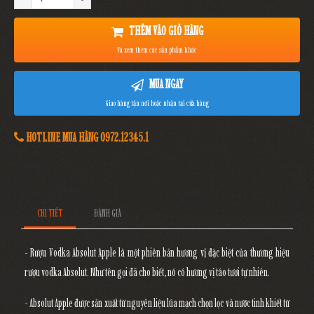
THÊM VÀO GIỎ HÀNG
Và xem thêm các sản phẩm khác
MUA NGAY
Giao hàng tận nơi hoặc nhận tại cửa hàng
HOTLINE MUA HÀNG 0972.12345.1
CHI TIẾT
ĐÁNH GIÁ
- Rượu Vodka Absolut Apple là một phiên bản hương vị đặc biệt của thương hiệu
rượu vodka Absolut. Như tên gọi đã cho biết, nó có hương vị táo tươi tự nhiên.
- Absolut Apple được sản xuất từ nguyên liệu lúa mạch chọn lọc và nước tinh khiết từ