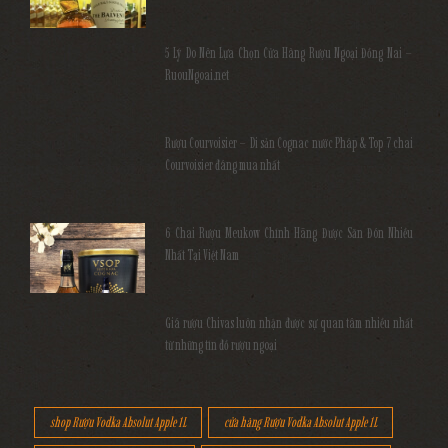
5 Lý Do Nên Lựa Chọn Cửa Hàng Rượu Ngoại Đồng Nai –
RuouNgoai.net
Rượu Courvoisier – Di sản Cognac nước Pháp & Top 7 chai
Courvoisier đáng mua nhất
6 Chai Rượu Meukow Chính Hãng Được Săn Đón Nhiều
Nhất Tại Việt Nam
Giá rượu Chivas luôn nhận được sự quan tâm nhiều nhất
từ những tín đồ rượu ngoại
shop Rượu Vodka Absolut Apple 1L
cửa hàng Rượu Vodka Absolut Apple 1L