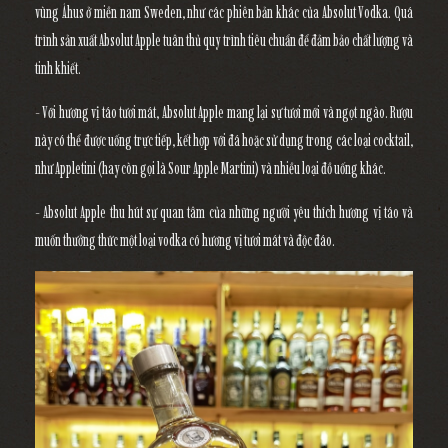
vùng Åhus ở miền nam Sweden, như các phiên bản khác của Absolut Vodka. Quá
trình sản xuất Absolut Apple tuân thủ quy trình tiêu chuẩn để đảm bảo chất lượng và
tinh khiết.
- Với hương vị táo tươi mát, Absolut Apple mang lại sự tươi mới và ngọt ngào. Rượu
này có thể được uống trực tiếp, kết hợp với đá hoặc sử dụng trong các loại cocktail,
như Appletini (hay còn gọi là Sour Apple Martini) và nhiều loại đồ uống khác.
- Absolut Apple thu hút sự quan tâm của những người yêu thích hương vị táo và
muốn thưởng thức một loại vodka có hương vị tươi mát và độc đáo.