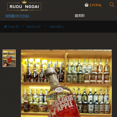
0
Giỏ hàng
MENU
HOTLINE 0972.12345.1
Trang chủ
Rượu Pha Chế
Rượu Vodka Absolut Apple 1L