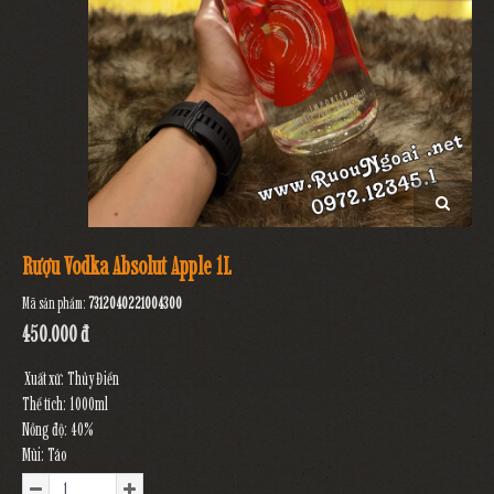
Rượu Vodka Absolut Apple 1L
Mã sản phẩm:
7312040221004300
450.000 đ
Xuất xứ: Thủy Điển
Thể tích: 1000ml
Nồng độ: 40%
Mùi: Táo