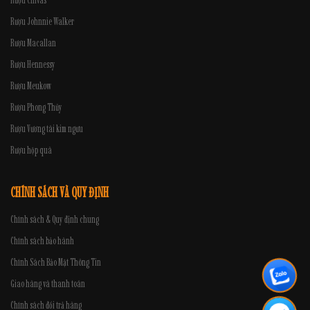
Rượu Chivas
Rượu Johnnie Walker
Rượu Macallan
Rượu Hennessy
Rượu Meukow
Rượu Phong Thủy
Rượu Vương tài kim ngưu
Rượu hộp quà
CHÍNH SÁCH VÀ QUY ĐỊNH
Chính sách & Quy định chung
Chính sách bảo hành
Chính Sách Bảo Mật Thông Tin
Giao hàng và thanh toán
Chính sách đổi trả hàng