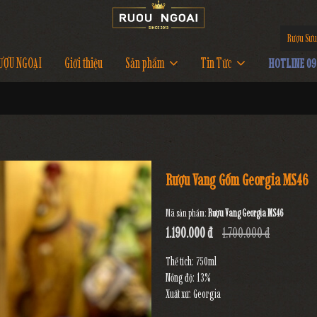
Rượu Sưu
ƯỢU NGOẠI
Giới thiệu
Sản phẩm
Tin Tức
HOTLINE 097
Rượu Vang Gốm Georgia MS46
Mã sản phẩm:
Rượu Vang Georgia MS46
1.190.000 đ
1.700.000 đ
Thể tích: 750ml
Nồng độ: 13%
Xuất xứ: Georgia