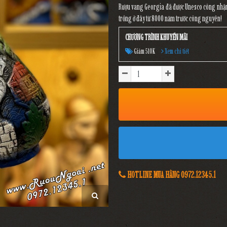
Rượu vang Georgia đã được Unesco công nhận là
trồng ở đây từ 8000 năm trước công nguyên!
CHƯƠNG TRÌNH KHUYẾN MÃI
Giảm 510K
Xem chi tiết
HOTLINE MUA HÀNG 0972.12345.1