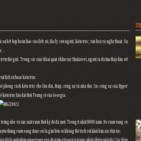
TI
sự kết hợp hoàn hảo của lịch sử, địa lý, con người, kiến trúc, văn hóa và nghệ thuật. Sự
ực…
rên thế giới. Trong các cuộc khai quật ở khu vực Shulaveri, người ta đã tìm thấy dấu vết
ật lịch sử hoặc kiến trúc.
số phong cách kiến trúc cho lâu đài, tháp, công sự và nhà thờ. Các công sự của Upper
 về kiến trúc lâu đài thời Trung cổ của Georgia.
trồng nho và sản xuất rượu thời kỳ đồ đá mới. Trong ít nhất 8000 năm. Do rượu vang có
ruyền thống rượu vang được coi là gắn liền và không thể tách rời khỏi bản sắc dân tộc.
ng đã là một phần quan trọng của đồ gốm ở Georgia trong nhiều thiên niên kỷ. Các hiện