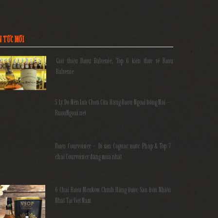
N TỨC MỚI
Giới thiệu Rượu Balvenie, Top 6 kiến thức về Rượu
Balvenie
5 Lý Do Nên Lựa Chọn Cửa Hàng Rượu Ngoại Đồng Nai –
RuouNgoai.net
Rượu Courvoisier – Di sản Cognac nước Pháp & Top 7
chai Courvoisier đáng mua nhất
6 Chai Rượu Meukow Chính Hãng Được Săn Đón Nhiều
Nhất Tại Việt Nam