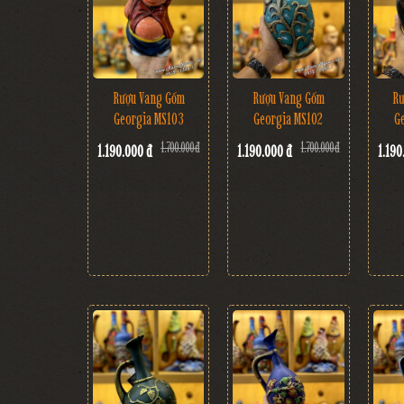
Rượu Vang Gốm
Rư
Rượu Vang Gốm
Georgia MS103
G
Georgia MS102
1.700.000 đ
1.700.000 đ
1.190.000 đ
1.190
1.190.000 đ