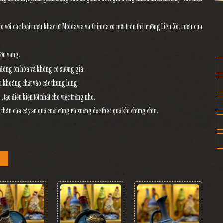
So với các loại rượu khác từ Moldavia và Crimea có mặt trên thị trường Liên Xô, rượu của
rượu vang.
a đông ôn hòa và không có sương giá.
iàu khoáng chất vào các thung lũng.
tạo điều kiện tốt nhất cho việc trồng nho.
thân của cây ăn quả cuối cùng rủ xuống dọc theo quả khi chúng chín.