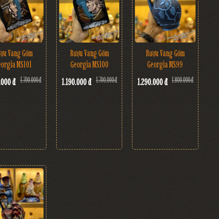
ợu Vang Gốm
Rượu Vang Gốm
Rượu Vang Gốm
eorgia MS101
Georgia MS99
Georgia MS100
1.700.000 đ
1.800.000 đ
1.700.000 đ
.000 đ
1.290.000 đ
1.190.000 đ