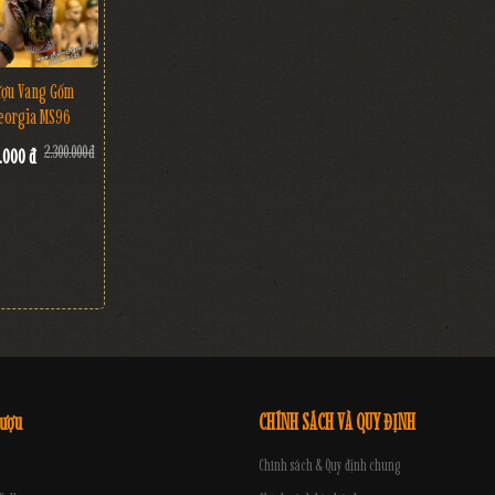
ợu Vang Gốm
eorgia MS96
2.300.000 đ
.000 đ
rượu
CHÍNH SÁCH VÀ QUY ĐỊNH
Chính sách & Quy định chung