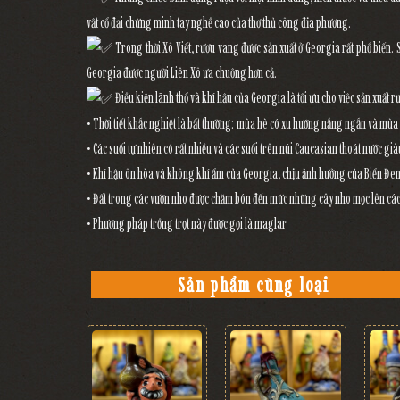
vật cổ đại chứng minh tay nghề cao của thợ thủ công địa phương.
Trong thời Xô Viết, rượu vang được sản xuất ở Georgia rất phổ biến. 
Georgia được người Liên Xô ưa chuộng hơn cả.
Điều kiện lãnh thổ và khí hậu của Georgia là tối ưu cho việc sản xuất 
• Thời tiết khắc nghiệt là bất thường: mùa hè có xu hướng nắng ngắn và mù
• Các suối tự nhiên có rất nhiều và các suối trên núi Caucasian thoát nước g
• Khí hậu ôn hòa và không khí ẩm của Georgia, chịu ảnh hưởng của Biển Đen , 
• Đất trong các vườn nho được chăm bón đến mức những cây nho mọc lên các 
• Phương pháp trồng trọt này được gọi là maglar
Sản phẩm cùng loại