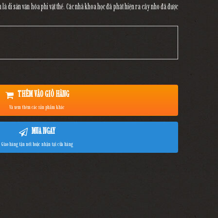
 di sản văn hóa phi vật thể. Các nhà khoa học đã phát hiện ra cây nho đã được
THÊM VÀO GIỎ HÀNG
Và xem thêm các sản phẩm khác
MUA NGAY
Giao hàng tận nơi hoặc nhận tại cửa hàng