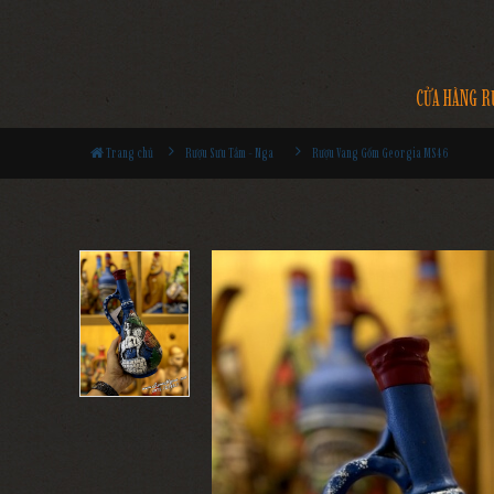
CỬA HÀNG R
Trang chủ
Rượu Sưu Tầm - Nga
Rượu Vang Gốm Georgia MS46