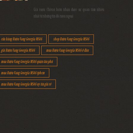
Giá rượu Chivas luôn nhận được sự quan tâm nhiều
nhất từ những tín đồ rượu ngoại
cửa hàng Rượu Vang Georgia MS46
shop Rượu Vang Georgia MS46
giá Rượu Vang Georgia MS46
mua Rượu Vang Georgia MS46 ở đâu
mua Rượu Vang Georgia MS46 quận tân phú
mua Rượu Vang Georgia MS46 tphcm
mua Rượu Vang Georgia MS46 uy tín giá rẻ