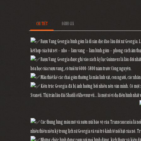
CHI TIẾT
ĐÁNH GIÁ
Rượu Vang Georgia bình gốm là di sản độc đáo lâu đời xứ Georgia. Là 
kết hợp của Đất sét – nho – làm vang – làm bình gốm – phong cách ẩm th
Rượu Vang Georgia được ghi vào sách kỷ lục Guinness là lâu đời nhất t
hóa học của rượu vang, có tuổi từ 6000-5800 năm trước Công nguyên.
Mẫu thiết kế các chai gốm thường là mẫu linh vật, con người, các nhân v
Kiến trúc Georgia đã bị ảnh hưởng bởi nhiều nền văn minh. Có một 
Svaneti. Thị trấn lâu đài Shatili ở Khevsureti… là một số ví dụ điển hình nhất
Các thung lũng màu mỡ và sườn núi bảo vệ của Transcaucasia là nơi 
nhiều thiên niên kỷ trong lịch sử Georgia và vai trò kinh tế nổi bật của nó. T
Những chiếc bình đựng rượu với mọi hình dáng, kích thước và kiểu dá