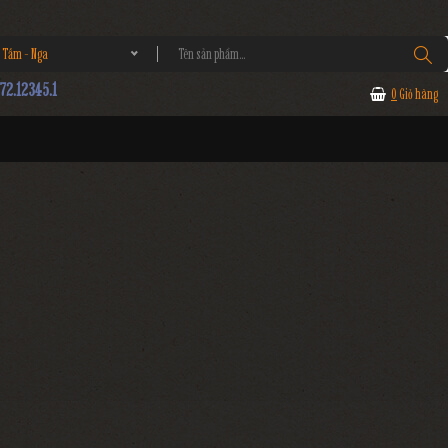
 Tầm - Nga
2.12345.1
0
Giỏ hàng