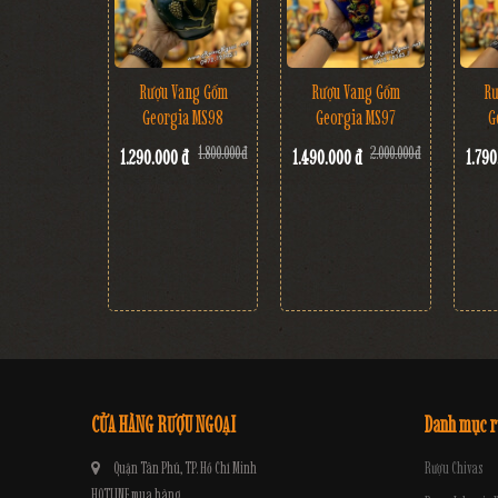
Rượu Vang Gốm
Rư
Rượu Vang Gốm
Georgia MS97
G
Georgia MS98
2.000.000 đ
1.800.000 đ
1.490.000 đ
1.790
1.290.000 đ
CỬA HÀNG RƯỢU NGOẠI
Danh mục 
Quận Tân Phú, TP. Hồ Chí Minh
Rượu Chivas
HOTLINE mua hàng