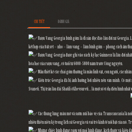
CHI TIẾT
ĐÁNH GIÁ
Rượu Vang Georgia bình gốm là di sản độc đáo lâu đời xứ Georgia. Là 
kết hợp của Đất sét – nho – làm vang – làm bình gốm – phong cách ẩm th
Rượu Vang Georgia được ghi vào sách kỷ lục Guinness là lâu đời nhất t
hóa học của rượu vang, có tuổi từ 6000-5800 năm trước Công nguyên.
Mẫu thiết kế các chai gốm thường là mẫu linh vật, con người, các nhân v
Kiến trúc Georgia đã bị ảnh hưởng bởi nhiều nền văn minh. Có một 
Svaneti. Thị trấn lâu đài Shatili ở Khevsureti… là một số ví dụ điển hình nhất
Các thung lũng màu mỡ và sườn núi bảo vệ của Transcaucasia là nơi 
nhiều thiên niên kỷ trong lịch sử Georgia và vai trò kinh tế nổi bật của nó. T
Những chiếc bình đựng rượu với mọi hình dáng, kích thước và kiểu dá