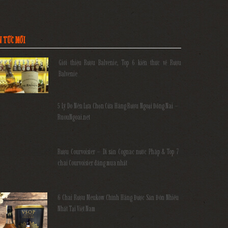
N TỨC MỚI
Giới thiệu Rượu Balvenie, Top 6 kiến thức về Rượu
Balvenie
5 Lý Do Nên Lựa Chọn Cửa Hàng Rượu Ngoại Đồng Nai –
RuouNgoai.net
Rượu Courvoisier – Di sản Cognac nước Pháp & Top 7
chai Courvoisier đáng mua nhất
6 Chai Rượu Meukow Chính Hãng Được Săn Đón Nhiều
Nhất Tại Việt Nam