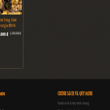
ợu Vang Gốm
eorgia MS96
2.300.000 đ
.000 đ
rượu
CHÍNH SÁCH VÀ QUY ĐỊNH
Chính sách & Quy định chung