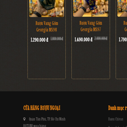
Rượu Vang Gốm
Rư
Rượu Vang Gốm
Georgia MS97
G
Georgia MS98
2.000.000 đ
1.800.000 đ
1.490.000 đ
1.790
1.290.000 đ
CỬA HÀNG RƯỢU NGOẠI
Danh mục 
Quận Tân Phú, TP. Hồ Chí Minh
Rượu Chivas
HOTLINE mua hàng