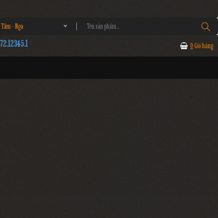
 Tầm - Nga
2.12345.1
0
Giỏ hàng