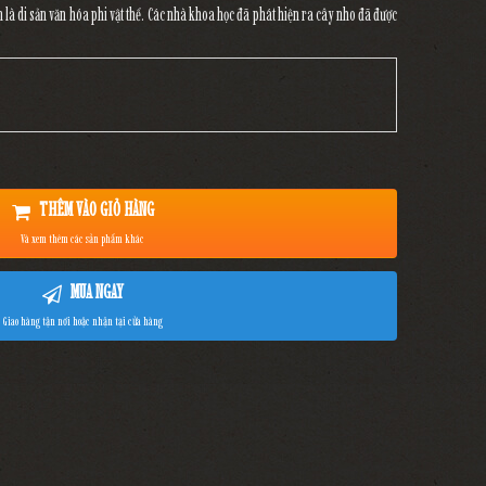
 di sản văn hóa phi vật thể. Các nhà khoa học đã phát hiện ra cây nho đã được
THÊM VÀO GIỎ HÀNG
Và xem thêm các sản phẩm khác
MUA NGAY
Giao hàng tận nơi hoặc nhận tại cửa hàng