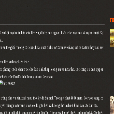
TI
sự kết hợp hoàn hảo của lịch sử, địa lý, con người, kiến trúc, văn hóa và nghệ thuật. Sự
ực…
rên thế giới. Trong các cuộc khai quật ở khu vực Shulaveri, người ta đã tìm thấy dấu vết
ật lịch sử hoặc kiến trúc.
số phong cách kiến trúc cho lâu đài, tháp, công sự và nhà thờ. Các công sự của Upper
 về kiến trúc lâu đài thời Trung cổ của Georgia.
trồng nho và sản xuất rượu thời kỳ đồ đá mới. Trong ít nhất 8000 năm. Do rượu vang có
ruyền thống rượu vang được coi là gắn liền và không thể tách rời khỏi bản sắc dân tộc.
ng đã là một phần quan trọng của đồ gốm ở Georgia trong nhiều thiên niên kỷ. Các hiện