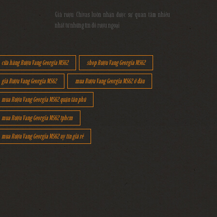
Giá rượu Chivas luôn nhận được sự quan tâm nhiều
nhất từ những tín đồ rượu ngoại
cửa hàng Rượu Vang Georgia MS62
shop Rượu Vang Georgia MS62
giá Rượu Vang Georgia MS62
mua Rượu Vang Georgia MS62 ở đâu
mua Rượu Vang Georgia MS62 quận tân phú
mua Rượu Vang Georgia MS62 tphcm
mua Rượu Vang Georgia MS62 uy tín giá rẻ