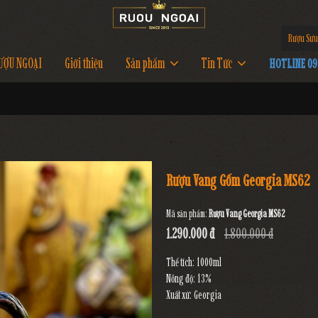
Rượu Sưu
ƯỢU NGOẠI
Giới thiệu
Sản phẩm
Tin Tức
HOTLINE 097
Rượu Vang Gốm Georgia MS62
Mã sản phẩm:
Rượu Vang Georgia MS62
1.290.000 đ
1.800.000 đ
Thể tích: 1000ml
Nồng độ: 13%
Xuất xứ: Georgia