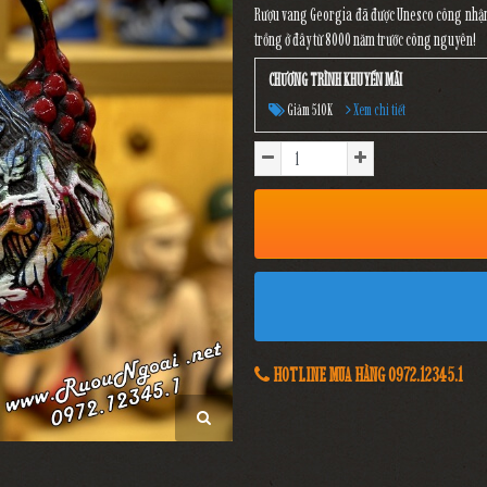
Rượu vang Georgia đã được Unesco công nhận là
trồng ở đây từ 8000 năm trước công nguyên!
CHƯƠNG TRÌNH KHUYẾN MÃI
Giảm 510K
Xem chi tiết
HOTLINE MUA HÀNG 0972.12345.1