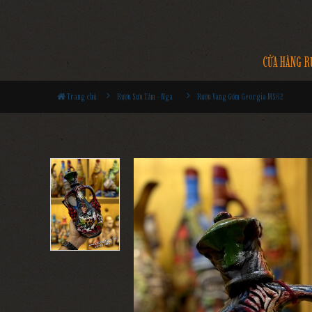
CỬA HÀNG R
Trang chủ
Rượu Sưu Tầm - Nga
Rượu Vang Gốm Georgia MS62