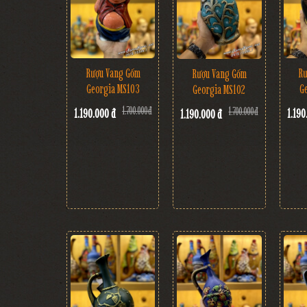
Rượu Vang Gốm
Rư
Rượu Vang Gốm
Georgia MS103
G
Georgia MS102
1.700.000 đ
1.700.000 đ
1.190.000 đ
1.190
1.190.000 đ