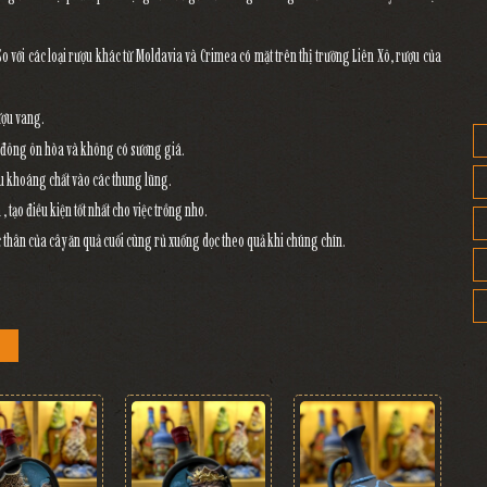
So với các loại rượu khác từ Moldavia và Crimea có mặt trên thị trường Liên Xô, rượu của
rượu vang.
a đông ôn hòa và không có sương giá.
iàu khoáng chất vào các thung lũng.
tạo điều kiện tốt nhất cho việc trồng nho.
thân của cây ăn quả cuối cùng rủ xuống dọc theo quả khi chúng chín.