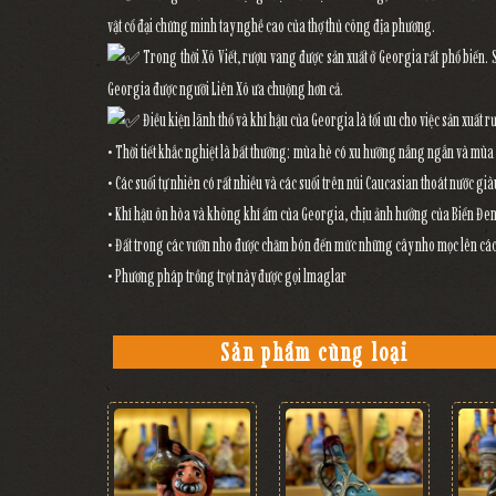
vật cổ đại chứng minh tay nghề cao của thợ thủ công địa phương.
Trong thời Xô Viết, rượu vang được sản xuất ở Georgia rất phổ biến. 
Georgia được người Liên Xô ưa chuộng hơn cả.
Điều kiện lãnh thổ và khí hậu của Georgia là tối ưu cho việc sản xuất 
• Thời tiết khắc nghiệt là bất thường: mùa hè có xu hướng nắng ngắn và mù
• Các suối tự nhiên có rất nhiều và các suối trên núi Caucasian thoát nước g
• Khí hậu ôn hòa và không khí ẩm của Georgia, chịu ảnh hưởng của Biển Đen , 
• Đất trong các vườn nho được chăm bón đến mức những cây nho mọc lên các 
• Phương pháp trồng trọt này được gọi lmaglar
Sản phẩm cùng loại