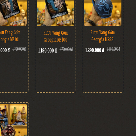
ợu Vang Gốm
Rượu Vang Gốm
Rượu Vang Gốm
eorgia MS101
Georgia MS99
Georgia MS100
1.700.000 đ
1.800.000 đ
1.700.000 đ
.000 đ
1.290.000 đ
1.190.000 đ