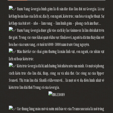
Rượu Vang Georgia bình gốm là di sản độc đáo lâu đời xứ Georgia. Là sự
kết hợp hoàn hảo của lịch sử, địa lý, con người, kiến trúc, văn hóa và nghệ thuật. Sự
kết hợp của Đất sét – nho – làm vang – làm bình gốm – phong cách ẩm thực…
Rượu Vang Georgia được ghi vào sách kỷ lục Guinness là lâu đời nhất trên
thế giới. Trong các cuộc khai quật ở khu vực Shulaveri, người ta đã tìm thấy dấu vết
hóa học của rượu vang, có tuổi từ 6000-5800 năm trước Công nguyên.
Mẫu thiết kế các chai gốm thường là mẫu linh vật, con người, các nhân vật
lịch sử hoặc kiến trúc.
Kiến trúc Georgia đã bị ảnh hưởng bởi nhiều nền văn minh. Có một số phong
cách kiến trúc cho lâu đài, tháp, công sự và nhà thờ. Các công sự của Upper
Svaneti. Thị trấn lâu đài Shatili ở Khevsureti… là một số ví dụ điển hình nhất về
kiến trúc lâu đài thời Trung cổ của Georgia.
Các thung lũng màu mỡ và sườn núi bảo vệ của Transcaucasia là nơi trồng