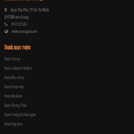
Quận Tân Phú, TP. Hồ Chí Minh
HOTLINE mua hàng
0972.12345.1
www.ruoungoai.net
Danh mục rượu
Rượu Chivas
Rượu Johnnie Walker
Rượu Macallan
Rượu Hennessy
Rượu Meukow
Rượu Phong Thủy
Rượu Vương tài kim ngưu
Rượu hộp quà