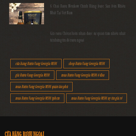
6 Chai Rượu Meukow Chính Hãng Được Săn Đón Nhiều
Nhất Tại Việt Nam
Giá rượu Chivas luôn nhận được sự quan tâm nhiều nhất
từ những tín đồ rượu ngoại
cửa hàng Rượu Vang Georgia MS91
shop Rượu Vang Georgia MS91
giá Rượu Vang Georgia MS91
mua Rượu Vang Georgia MS91 ở đâu
mua Rượu Vang Georgia MS91 quận tân phú
mua Rượu Vang Georgia MS91 tphcm
mua Rượu Vang Georgia MS91 uy tín giá rẻ
CỬA HÀNG RƯỢU NGOẠI