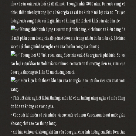
nho và sản xuất rượu thời kỳ đồ đá mới. Trong ít nhất 8000 năm. Do rượu vang có
nhiều thiên niên kỷ trong lịch sử Georgia và vai trò kinh tế nổi bật của nó. Truyền
thống rượu vang được coi là gắn liền và không thể tách rời khỏi bản sắc dân tộc.
Những chiếc bình đựng rượu với mọi hình dáng, kích thước và kiểu dáng đã
là một phần quan trọng của đồ gốm ở Georgia trong nhiều thiên niên kỷ. Các hiện
vật cổ đại chứng minh tay nghề cao của thợ thủ công địa phương.
Trong thời Xô Viết, rượu vang được sản xuất ở Georgia rất phổ biến. So với
các loại rượu khác từ Moldavia và Crimea có mặt trên thị trường Liên Xô, rượu của
Georgia được người Liên Xô ưa chuộng hơn cả.
Điều kiện lãnh thổ và khí hậu của Georgia là tối ưu cho việc sản xuất rượu
vang.
• Thời tiết khắc nghiệt là bất thường: mùa hè có xu hướng nắng ngắn và mùa đông
ôn hòa và không có sương giá.
• Các suối tự nhiên có rất nhiều và các suối trên núi Caucasian thoát nước giàu
khoáng chất vào các thung lũng.
• Khí hậu ôn hòa và không khí ẩm của Georgia, chịu ảnh hưởng của Biển Đen , tạo