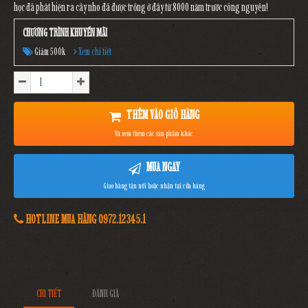
học đã phát hiện ra cây nho đã được trồng ở đây từ 8000 năm trước công nguyên!
CHƯƠNG TRÌNH KHUYẾN MÃI
Giảm 500k
Xem chi tiết
THÊM VÀO GIỎ HÀNG
Và xem thêm các sản phẩm khác
MUA NGAY
Giao hàng tận nơi hoặc nhận tại cửa hàng
HOTLINE MUA HÀNG 0972.12345.1
CHI TIẾT
ĐÁNH GIÁ