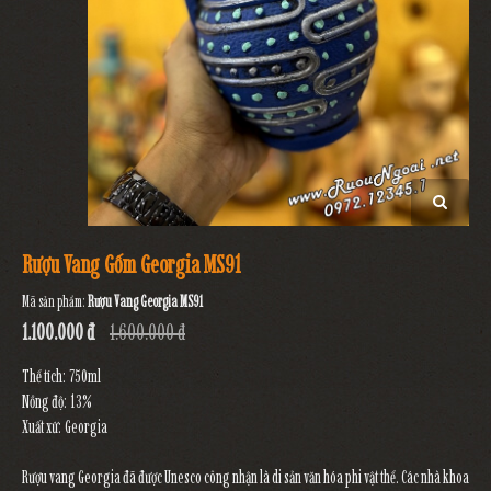
Rượu Vang Gốm Georgia MS91
Mã sản phẩm:
Rượu Vang Georgia MS91
1.100.000 đ
1.600.000 đ
Thể tích: 750ml
Nồng độ: 13%
Xuất xứ: Georgia
Rượu vang Georgia đã được Unesco công nhận là di sản văn hóa phi vật thể. Các nhà khoa