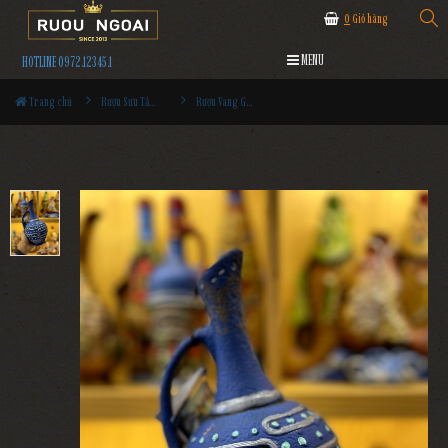
0
Giỏ hàng
MENU
HOTLINE 0972.12345.1
Trang chủ
Rượu Sưu Tầm - Nga
Rượu Vang Gốm Georgia MS91