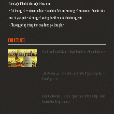
điều kiện tốt nhất cho việc trồng nho.
• Đất trong các vườn nho được chăm bón đến mức những cây nho mọc lên các thân
của cây ăn quả cuối cùng rủ xuống dọc theo quả khi chúng chín.
• Phương pháp trồng trọt này được gọi lmaglar
TIN TỨC MỚI
Giới thiệu Rượu Balvenie, Top 6 kiến thức về Rượu Balvenie
5 Lý Do Nên Lựa Chọn Cửa Hàng Rượu Ngoại Đồng Nai –
RuouNgoai.net
Rượu Courvoisier – Di sản Cognac nước Pháp & Top 7 chai
Courvoisier đáng mua nhất