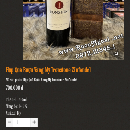
Hộp Quà Rượu Vang Mỹ Ironstone Zinfandel
Mã sản phẩm:
Hộp Quà Rượu Vang Mỹ Ironstone Zinfandel
700.000 đ
Thể tích: 750ml
Nồng độ: 14.5%
Xuất xứ: Mỹ