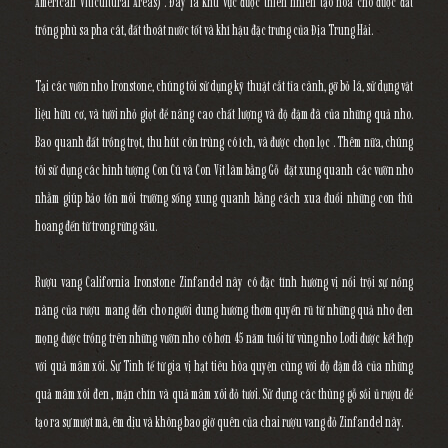
American Viticultural Areas) . Đây là khu vực được thiên nhiên tạo hóa cho được đất
trồng phù sa pha cát, đất thoát nước tốt và khí hậu đặc trưng của Địa Trung Hải.
Tại các vườn nho Ironstone, chúng tôi sử dụng kỹ thuật cắt tỉa cành, gỡ bỏ lá, sử dụng vật
liệu hữu cơ, và tưới nhỏ giọt để nâng cao chất lượng và độ đậm đà của những quả nho.
Bao quanh đất trồng trọt, thu hút côn trùng có ích, và được chọn lọc . Thêm nữa, chúng
tôi sử dụng các hình tượng Con Cú và Con Vịt làm bằng Gỗ đặt xung quanh các vườn nho
nhằm giúp bảo tồn môi trường sống xung quanh bằng cách xua đuổi những con thú
hoang đến từ trong rừng sâu.
Rượu vang California Ironstone Zinfandel này có đặc tính hương vị nổi trội sự nồng
nàng của rượu mang đến cho người dung hương thơm quyến rũ từ những quả nho đen
mọng được trồng trên những vườn nho có hơn 45 năm tuổi từ vùng nho Lodi được kết hợp
với quả mâm xôi. Sự Tinh tế từ gia vị hạt tiêu hòa quyện cùng với độ đậm đà của những
quả mâm xôi đen , mận chín và quả mâm xôi đỏ tươi. Sử dụng các thùng gỗ sồi ủ rượu để
tạo ra sự mượt mà, êm dịu và không bao giờ quên của chai rượu vang đỏ Zinfandel này.