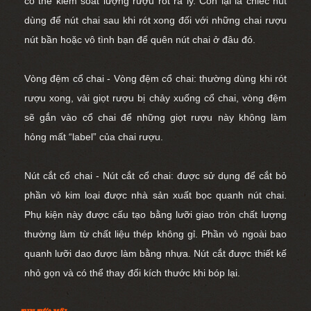
có thể kiểm soát lượng rượu rót ra ly. Còn lại là chiếc nút
dùng để nút chai sau khi rót xong đối với những chai rượu
nút bần hoặc vô tình bạn để quên nút chai ở đâu đó.
Vòng đệm cổ chai - Vòng đệm cổ chai: thường dùng khi rót
rượu xong, vài giọt rượu bị chảy xuống cổ chai, vòng đệm
sẽ gắn vào cổ chai để những giọt rượu này không làm
hỏng mất “label” của chai rượu.
Nút cắt cổ chai - Nút cắt cổ chai: được sử dụng để cắt bỏ
phần vỏ kim loại được nhà sản xuất bọc quanh nút chai.
Phụ kiện này được cấu tạo bằng lưỡi giao tròn chất lượng
thường làm từ chất liệu thép không gỉ. Phần vỏ ngoài bao
quanh lưỡi dao được làm bằng nhựa. Nút cắt được thiết kế
nhỏ gọn và có thể thay đổi kích thước khi bóp lại.