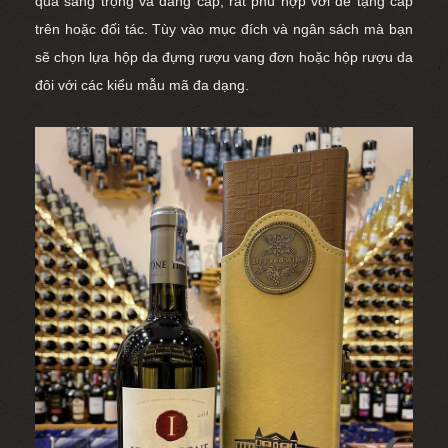
quà sang trọng và đẳng cấp, rất phù hợp với để tặng cấp
trên hoặc đối tác. Tùy vào mục đích và ngân sách mà bạn
sẽ chọn lựa
hộp da đựng rượu vang đơn
hoặc
hộp rượu da
đôi
với các kiểu mẫu mã đa dạng.