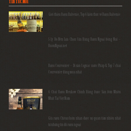
TIN TỨC MỚI
Giới thiệu Rượu Balvenie, Top 6 kiến thức về Rượu Balvenie
5 Lý Do Nên Lựa Chọn Cửa Hàng Rượu Ngoại Đồng Nai –
RuouNgoai.net
Rượu Courvoisier – Di sản Cognac nước Pháp & Top 7 chai
Courvoisier đáng mua nhất
6 Chai Rượu Meukow Chính Hãng Được Săn Đón Nhiều
Nhất Tại Việt Nam
Giá rượu Chivas luôn nhận được sự quan tâm nhiều nhất
từ những tín đồ rượu ngoại