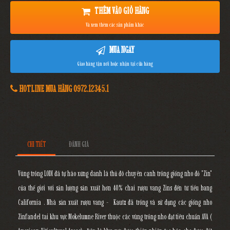
THÊM VÀO GIỎ HÀNG
Và xem thêm các sản phẩm khác
MUA NGAY
Giao hàng tận nơi hoặc nhận tại cửa hàng
HOTLINE MUA HÀNG 0972.12345.1
CHI TIẾT
ĐÁNH GIÁ
Vùng trồng LODI đã tự hào xứng danh là thủ đô chuyên canh trồng giống nho đỏ "Zin"
của thế giới với sản lượng sản xuất hơn 40% chai rượu vang Zins đến từ tiểu bang
California . Nhà sản xuất rượu vang - Kautz đã trồng và sử dụng các giống nho
Zinfandel tai khu vực Mokelumne River thuộc các vùng trồng nho đạt tiêu chuẩn AVA (