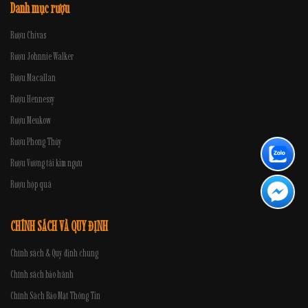
Danh mục rượu
Rượu Chivas
Rượu Johnnie Walker
Rượu Macallan
Rượu Hennessy
Rượu Meukow
Rượu Phong Thủy
Rượu Vương tài kim ngưu
Rượu hộp quà
CHÍNH SÁCH VÀ QUY ĐỊNH
Chính sách & Quy định chung
Chính sách bảo hành
Chính Sách Bảo Mật Thông Tin