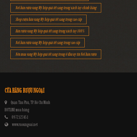
Nơi bán rượu vang Mỹ hộp quà tết sang trọng xách tay chính hãng
Shop rượu bán vang Mỹ hộp quà tết sang trọng cao cấp
Bán rượu vang Mỹ hộp quà tết sang trọng xách tay 100%
Nơi bán rượu vang Mỹ hộp quà tết sang trọng cao cấp
Nên mua vang Mỹ hộp quà tết sang trọng ở đâu uy tín Nơi bán rượu
CỬA HÀNG RƯỢU NGOẠI
Quận Tân Phú, TP. Hồ Chí Minh
HOTLINE mua hàng
0972.12345.1
www.ruoungoai.net