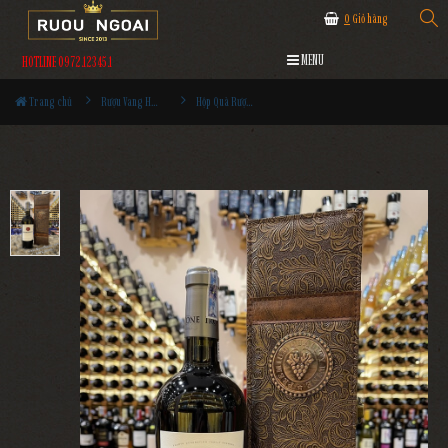
0
Giỏ hàng
MENU
HOTLINE 0972.12345.1
Trang chủ
Rượu Vang Hộp Quà
Hộp Quà Rượu Vang Mỹ Ironstone Zinfandel