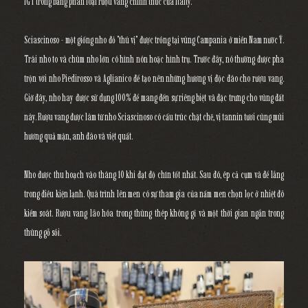
IGT trong bảng phân loại rượu vang chính thức của Italty.
Sciascinoso - một giống nho đỏ "thú vị" được trồng tại vùng Campania ở miền Nam nước Ý.
Trái nho to và chùm nho lớn có hình nón hoặc hình trụ. Trước đây, nó thường được pha
trộn với nho Piedirosso và Aglianico để tạo nên những hương vị độc đáo cho rượu vang.
Giờ đây, nho hay được sử dụng 100% để mang đến sự riêng biệt và đặc trưng cho vùng đất
này. Rượu vang được làm từ nho Sciascinoso có cấu trúc chặt chẽ, vị tannin tươi cùng mùi
hương quả mận, anh đào và việt quất.
Nho được thu hoạch vào tháng 10 khi đạt độ chín tốt nhất. Sau đó, ép cả cụm và để lắng
trong điều kiện lạnh. Quá trình lên men có sự tham gia của nấm men chọn lọc ở nhiệt đô
kiểm soát. Rượu vang lão hóa trong thùng thép không gỉ và một thời gian ngắn trong
thùng gỗ sồi.