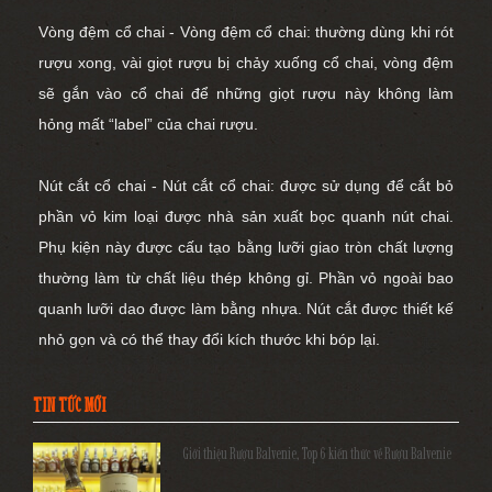
Vòng đệm cổ chai - Vòng đệm cổ chai: thường dùng khi rót
rượu xong, vài giọt rượu bị chảy xuống cổ chai, vòng đệm
sẽ gắn vào cổ chai để những giọt rượu này không làm
hỏng mất “label” của chai rượu.
Nút cắt cổ chai - Nút cắt cổ chai: được sử dụng để cắt bỏ
phần vỏ kim loại được nhà sản xuất bọc quanh nút chai.
Phụ kiện này được cấu tạo bằng lưỡi giao tròn chất lượng
thường làm từ chất liệu thép không gỉ. Phần vỏ ngoài bao
quanh lưỡi dao được làm bằng nhựa. Nút cắt được thiết kế
nhỏ gọn và có thể thay đổi kích thước khi bóp lại.
TIN TỨC MỚI
Giới thiệu Rượu Balvenie, Top 6 kiến thức về Rượu Balvenie