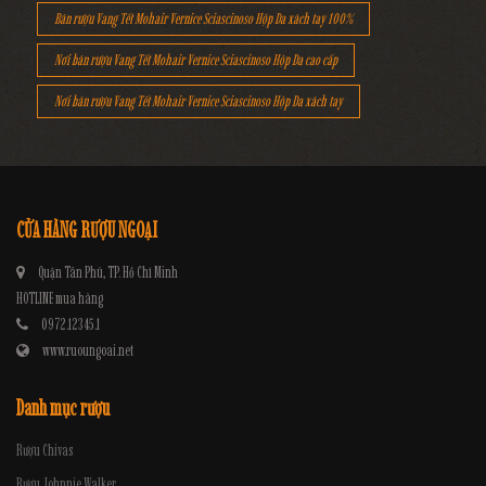
Bán rượu Vang Tết Mohair Vernice Sciascinoso Hộp Da xách tay 100%
Nơi bán rượu Vang Tết Mohair Vernice Sciascinoso Hộp Da cao cấp
Nơi bán rượu Vang Tết Mohair Vernice Sciascinoso Hộp Da xách tay
CỬA HÀNG RƯỢU NGOẠI
Quận Tân Phú, TP. Hồ Chí Minh
HOTLINE mua hàng
0972.12345.1
www.ruoungoai.net
Danh mục rượu
Rượu Chivas
Rượu Johnnie Walker