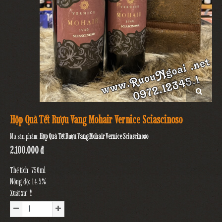
Hộp Quà Tết Rượu Vang Mohair Vernice Sciascinoso
Mã sản phẩm:
Hộp Quà Tết Rượu Vang Mohair Vernice Sciascinoso
2.100.000 đ
Thể tích: 750ml
Nồng độ: 14.5%
Xuất xứ: Ý