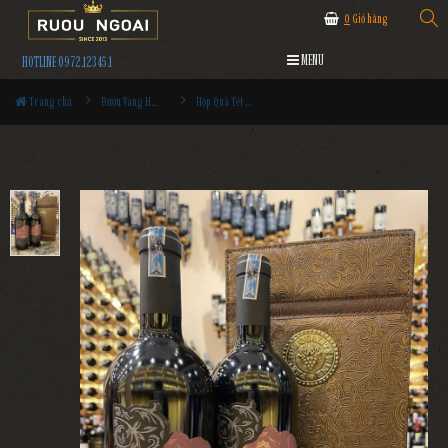
0
Giỏ hàng
MENU
HOTLINE 0972.12345.1
Trang chủ
Rượu Vang Hộp Quà
Hộp Quà Tết Rượu Vang Mohair Vernice Sciascinoso