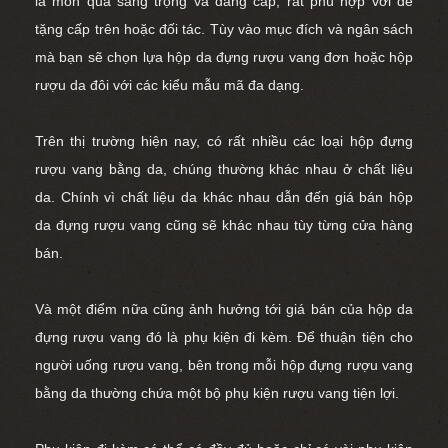
là món quà sang trọng và đẳng cấp, rất phù hợp với để
tặng cấp trên hoặc đối tác. Tùy vào mục đích và ngân sách
mà bạn sẽ chọn lựa
hộp da đựng rượu vang đơn
hoặc
hộp
rượu da đôi
với các kiểu mẫu mã đa dạng.
Trên thị trường hiện nay, có rất nhiều các loại hộp đựng
rượu vang bằng da, chúng thường khác nhau ở chất liệu
da. Chính vì chất liệu da khác nhau dẫn đến giá bán hộp
da đựng rượu vang cũng sẽ khác nhau tùy từng cửa hàng
bán.
Và một điểm nữa cũng ảnh hưởng tới giá bán của hộp da
đựng rượu vang đó là phụ kiện đi kèm. Để thuận tiện cho
người uống rượu vang, bên trong mỗi hộp đựng rượu vang
bằng da thường chứa một bộ
phụ kiện rượu vang
tiện lợi.