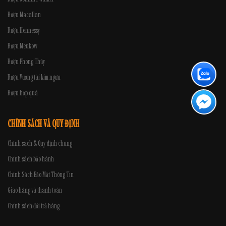
Rượu Macallan
Rượu Hennessy
Rượu Meukow
Rượu Phong Thủy
Rượu Vương tài kim ngưu
Rượu hộp quà
CHÍNH SÁCH VÀ QUY ĐỊNH
Chính sách & Quy định chung
Chính sách bảo hành
Chính Sách Bảo Mật Thông Tin
Giao hàng và thanh toán
Chính sách đổi trả hàng