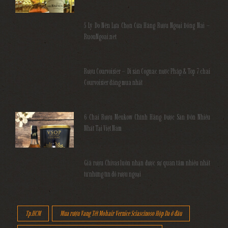
5 Lý Do Nên Lựa Chọn Cửa Hàng Rượu Ngoại Đồng Nai –
RuouNgoai.net
Rượu Courvoisier – Di sản Cognac nước Pháp & Top 7 chai
Courvoisier đáng mua nhất
6 Chai Rượu Meukow Chính Hãng Được Săn Đón Nhiều
Nhất Tại Việt Nam
Giá rượu Chivas luôn nhận được sự quan tâm nhiều nhất
từ những tín đồ rượu ngoại
Tp.HCM
Mua rượu Vang Tết Mohair Vernice Sciascinoso Hộp Da ở đâu