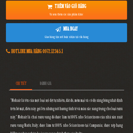
THÊM VÀO GIỎ HÀNG
Và xem thêm các sản phẩm khác
MUA NGAY
Giao hàng tận nơi hoặc nhận tại cửa hàng
HOTLINE MUA HÀNG 0972.12345.1
CHI TIẾT
ĐÁNH GIÁ
"Mohair là tên của một loại sợi dệt tự nhiên, đắt đỏ, mềm mại và có độ sáng bóng nhất định
trên bề mặt, điều này gợi lên những nốt hương tinh tế và màu sắc sang trọng cho loại rượu
này." Mohair là chai rượu vang đỏ được làm từ 100% nho Sciascinoso của nhà sản xuất
rượu vang Nativ, Italy; được làm từ 100% nho Sciascinoso tại Campania; được xếp hạng