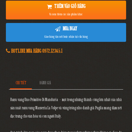
THÊM VÀO GIỎ HÀNG
Và xem thêm các sản phẩm khác
MUA NGAY
Giao hàng tận nơi hoặc nhận tại cửa hàng
HOTLINE MUA HÀNG 0972.12345.1
CHI TIẾT
ĐÁNH GIÁ
Rượu vang Uno Primitivo Di Manduria - một trong những thành công lớn nhất của nhà
sản xuất rượu vang Masseria La Volpe và vùng trồng nho danh giá Puglia mang đậm nét
đặc trưng cho văn hóa và con người Italy.