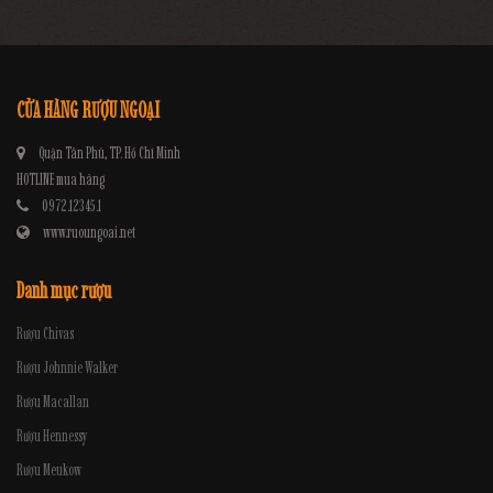
CỬA HÀNG RƯỢU NGOẠI
Quận Tân Phú, TP. Hồ Chí Minh
HOTLINE mua hàng
0972.12345.1
www.ruoungoai.net
Danh mục rượu
Rượu Chivas
Rượu Johnnie Walker
Rượu Macallan
Rượu Hennessy
Rượu Meukow