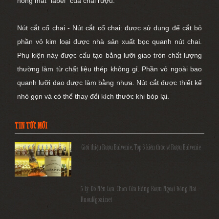
hỏng mất “label” của chai rượu.
Nút cắt cổ chai - Nút cắt cổ chai: được sử dụng để cắt bỏ
phần vỏ kim loại được nhà sản xuất bọc quanh nút chai.
Phụ kiện này được cấu tạo bằng lưỡi giao tròn chất lượng
thường làm từ chất liệu thép không gỉ. Phần vỏ ngoài bao
quanh lưỡi dao được làm bằng nhựa. Nút cắt được thiết kế
nhỏ gọn và có thể thay đổi kích thước khi bóp lại.
TIN TỨC MỚI
Giới thiệu Rượu Balvenie, Top 6 kiến thức về Rượu Balvenie
5 Lý Do Nên Lựa Chọn Cửa Hàng Rượu Ngoại Đồng Nai –
RuouNgoai.net