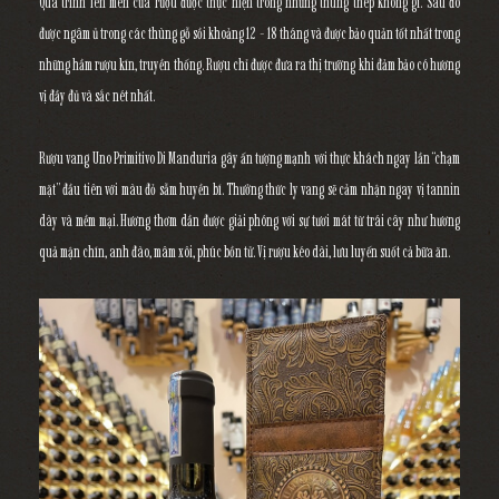
Quá trình lên men của rượu được thực hiện trong những thùng thép không gỉ. Sau đó
được ngâm ủ trong các thùng gỗ sồi khoảng 12 - 18 tháng và được bảo quản tốt nhất trong
những hầm rượu kín, truyền thống. Rượu chỉ được đưa ra thị trường khi đảm bảo có hương
vị đầy đủ và sắc nét nhất.
Rượu vang Uno Primitivo Di Manduria gây ấn tượng mạnh với thực khách ngay lần “chạm
mặt” đầu tiên với màu đỏ sẫm huyền bí. Thưởng thức ly vang sẽ cảm nhận ngay vị tannin
dày và mềm mại. Hương thơm dần được giải phóng với sự tươi mát từ trái cây như hương
quả mận chín, anh đào, mâm xôi, phúc bồn tử. Vị rượu kéo dài, lưu luyến suốt cả bữa ăn.