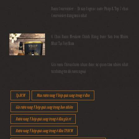
Rượu Courvoisier – Di sản Cognac nước Pháp & Top 7 chai
Courvoisier đáng mua nhất
6 Chai Rượu Meukow Chính Hãng Được Săn Đón Nhiều
Nhất Tại Việt Nam
Giá rượu Chivas luôn nhận được sự quan tâm nhiều nhất
từ những tín đồ rượu ngoại
Tp.HCM
Mua rượu vang Ý hộp quà sang trọng ở đâu
Giá rượu vang Ý hộp quà sang trọng bao nhiêu
Rượu vang Ý hộp quà sang trọng ở đâu giá rẻ
Rượu vang Ý hộp quà sang trọng ở đâu TP.HCM