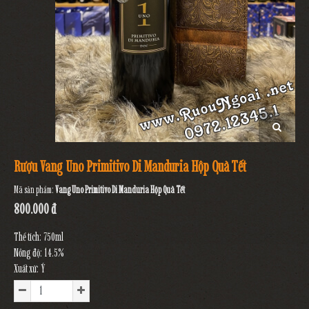
Rượu Vang Uno Primitivo Di Manduria Hộp Quà Tết
Mã sản phẩm:
Vang Uno Primitivo Di Manduria Hộp Quà Tết
800.000 đ
Thể tích: 750ml
Nồng độ: 14.5%
Xuất xứ: Ý