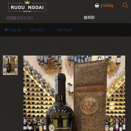
0
Giỏ hàng
MENU
HOTLINE 0972.12345.1
Trang chủ
Rượu Vang Hộp Quà
Rượu Vang Uno Primitivo Di Manduria Hộp Quà Tết