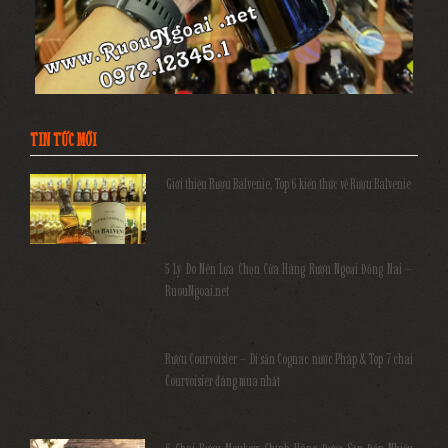
TIN TỨC MỚI
Giới thiệu Rượu Balvenie, Top 6 kiến thức về Rượu Balvenie
5 Lý Do Nên Lựa Chọn Cửa Hàng Rượu Ngoại Đồng Nai –
RuouNgoai.net
Rượu Courvoisier – Di sản Cognac nước Pháp & Top 7 chai
Courvoisier đáng mua nhất