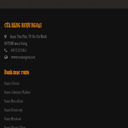
CỬA HÀNG RƯỢU NGOẠI
Quận Tân Phú, TP. Hồ Chí Minh
HOTLINE mua hàng
0972.12345.1
www.ruoungoai.net
Danh mục rượu
Rượu Chivas
Rượu Johnnie Walker
Rượu Macallan
Rượu Hennessy
Rượu Meukow
Rượu Phong Thủy