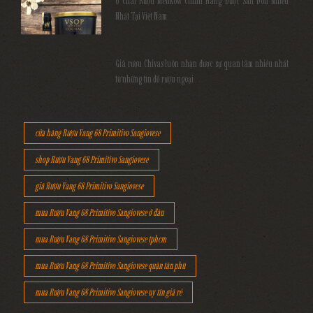
6 Chai Rượu Meukow Chính Hãng Được Săn Đón Nhiều
Nhất Tại Việt Nam
Giá rượu Chivas luôn nhận được sự quan tâm nhiều nhất
từ những tín đồ rượu ngoại
cửa hàng Rượu Vang 68 Primitivo Sangiovese
shop Rượu Vang 68 Primitivo Sangiovese
giá Rượu Vang 68 Primitivo Sangiovese
mua Rượu Vang 68 Primitivo Sangiovese ở đâu
mua Rượu Vang 68 Primitivo Sangiovese tphcm
mua Rượu Vang 68 Primitivo Sangiovese quận tân phú
mua Rượu Vang 68 Primitivo Sangiovese uy tín giá rẻ