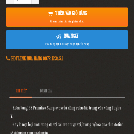
THÊM VÀO GIỎ HÀNG
Và xem thêm các sản phẩm khác
MUA NGAY
Giao hàng tận nơi hoặc nhận tại cửa hàng
HOTLINE MUA HÀNG 0972.12345.1
CHI TIẾT
ĐÁNH GIÁ
- Rượu Vang 68 Primitivo Sangiovese là dòng rượu đặc trung của vùng Puglia -
Ý.
- Đây là một loại rượu vang đỏ với cấu trúc tuyệt vời, hương vị hoa quả chín đỏ tinh
tế và hương vani ngọt ngào.