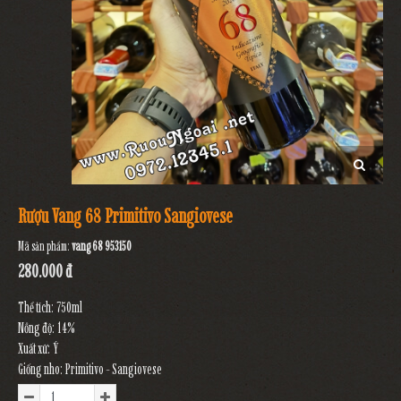
Rượu Vang 68 Primitivo Sangiovese
Mã sản phẩm:
vang 68 953150
280.000 đ
Thể tích: 750ml
Nồng độ: 14%
Xuất xứ: Ý
Giống nho: Primitivo - Sangiovese