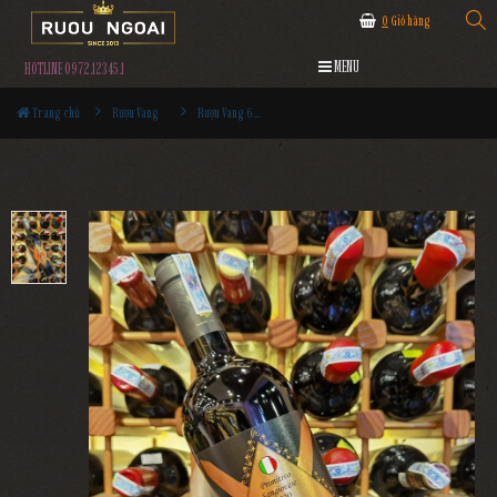
0
Giỏ hàng
MENU
HOTLINE 0972.12345.1
Trang chủ
Rượu Vang
Rượu Vang 68 Primitivo Sangiovese