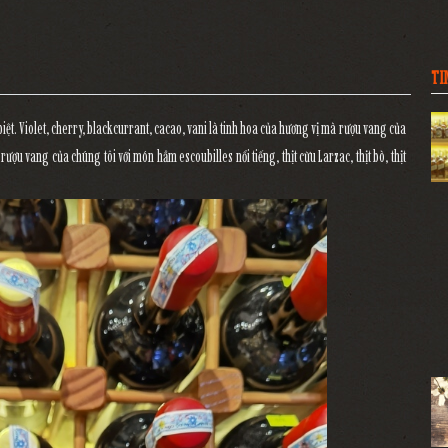
TI
t. Violet, cherry, blackcurrant, cacao, vani là tinh hoa của hương vị mà rượu vang của
ượu vang của chúng tôi với món hầm escoubilles nổi tiếng, thịt cừu Larzac, thịt bò, thịt