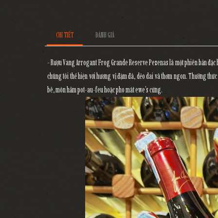
CHI TIẾT
ĐÁNH GIÁ
- Rượu Vang Arrogant Frog Grande Reserve Pezenas là một phiên bản đặc biệ
chúng tôi thể hiện với hương vị đậm đà, dẻo dai và thơm ngon. Thưởng thức r
bê, món hầm pot-au-feu hoặc pho mát ewe's cứng.