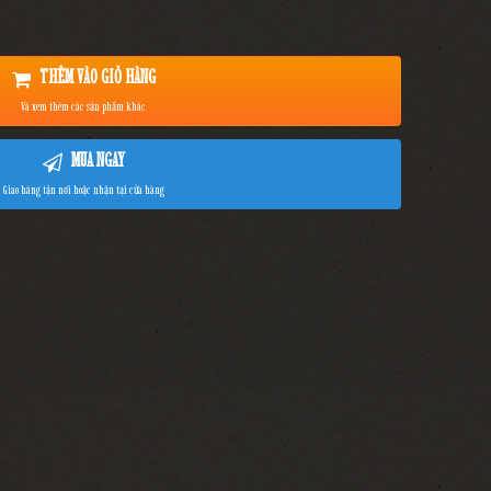
THÊM VÀO GIỎ HÀNG
Và xem thêm các sản phẩm khác
MUA NGAY
Giao hàng tận nơi hoặc nhận tại cửa hàng