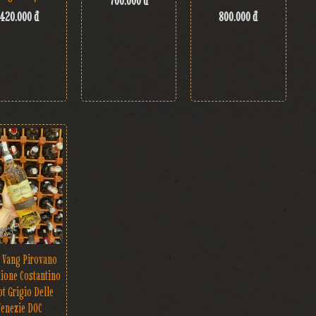
700.000 đ
420.000 đ
800.000 đ
 Vang Pirovano
zione Costantino
ot Grigio Delle
Venezie DOC