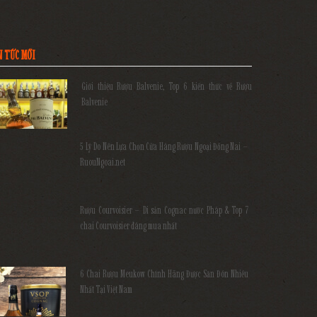
N TỨC MỚI
Giới thiệu Rượu Balvenie, Top 6 kiến thức về Rượu
Balvenie
5 Lý Do Nên Lựa Chọn Cửa Hàng Rượu Ngoại Đồng Nai –
RuouNgoai.net
Rượu Courvoisier – Di sản Cognac nước Pháp & Top 7
chai Courvoisier đáng mua nhất
6 Chai Rượu Meukow Chính Hãng Được Săn Đón Nhiều
Nhất Tại Việt Nam