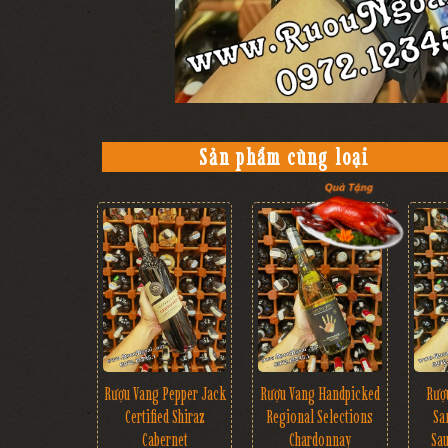
Sản phẩm cùng loại
Rượu Vang Pepper Jack
Rượu Vang Handpicked
Rượ
Certified Shiraz
Regional Selections
Sa
Cabernet
Chardonnay
Sa