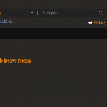
g
2.12345.1
0
Giỏ hàng
de Reserve Pezenas