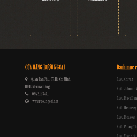
CỬA HÀNG RƯỢU NGOẠI
Danh mục 
Quận Tân Phú, TP. Hồ Chí Minh
Rượu Chivas
HOTLINE mua hàng
Rượu Johnnie 
0972.12345.1
Rượu Macallan
www.ruoungoai.net
Rượu Hennessy
Rượu Meukow
Rượu Phong Th
Rượu Vương tài