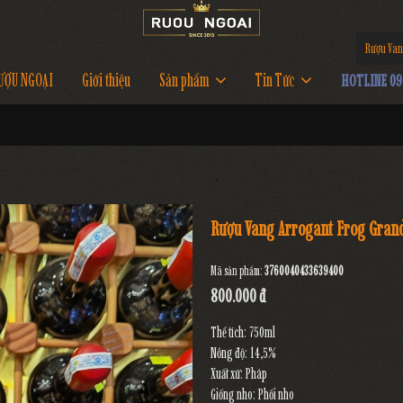
Rượu Van
ƯỢU NGOẠI
Giới thiệu
Sản phẩm
Tin Tức
HOTLINE 097
Rượu Vang Arrogant Frog Gran
Mã sản phẩm:
3760040433639400
800.000 đ
Thể tích: 750ml
Nồng độ: 14,5%
Xuất xứ: Pháp
Giống nho: Phối nho