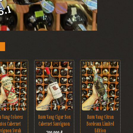
Rượu Vang Cigar Box
u Vang Colores
Rượu Vang Citran
Cabernet Sauvignon
ntos Cabernet
Bordeaux Limited
uvignon Syrah
Edition