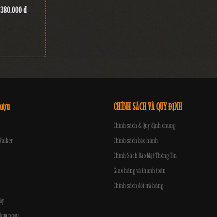
380.000 đ
rượu
CHÍNH SÁCH VÀ QUY ĐỊNH
Chính sách & Quy định chung
Walker
Chính sách bảo hành
Chính Sách Bảo Mật Thông Tin
Giao hàng và thanh toán
Chính sách đổi trả hàng
ủy
 kim ngưu