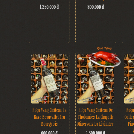
1.250.000 đ
800.000 đ
Rượu Vang Château La
Rượu
Rượu Vang Château De
Raze Beauvallet Cru
Colle
Tholomies La Chapelle
Bourgeois
Pin
Minervois La Livinière
600.000 đ
1.500.000 đ