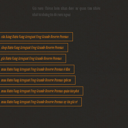
Giá rượu Chivas luôn nhận được sự quan tâm nhiều
nhất từ những tín đồ rượu ngoại
cửa hàng Rượu Vang Arrogant Frog Grande Reserve Pezenas
shop Rượu Vang Arrogant Frog Grande Reserve Pezenas
giá Rượu Vang Arrogant Frog Grande Reserve Pezenas
mua Rượu Vang Arrogant Frog Grande Reserve Pezenas ở đâu
mua Rượu Vang Arrogant Frog Grande Reserve Pezenas tphcm
mua Rượu Vang Arrogant Frog Grande Reserve Pezenas quận tân phú
mua Rượu Vang Arrogant Frog Grande Reserve Pezenas uy tín giá rẻ