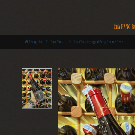
CỬA HÀNG R
Trang chủ
Rượu Vang
Rượu Vang Arrogant Frog Grande Reserve Pezenas