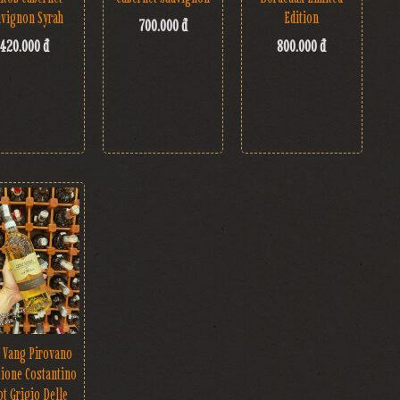
uvignon Syrah
Edition
700.000 đ
420.000 đ
800.000 đ
 Vang Pirovano
zione Costantino
ot Grigio Delle