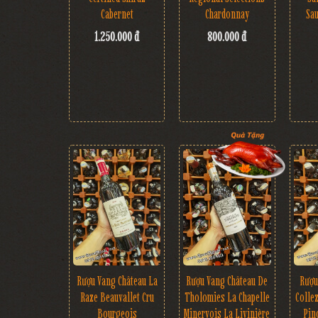
Cabernet
Chardonnay
Sa
1.250.000 đ
800.000 đ
Rượu Vang Château La
Rượu
Rượu Vang Château De
Raze Beauvallet Cru
Colle
Tholomies La Chapelle
Bourgeois
Pin
Minervois La Livinière