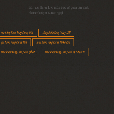
Giá rượu Chivas luôn nhận được sự quan tâm nhiều
nhất từ những tín đồ rượu ngoại
cửa hàng Rượu Vang Caray 18M
shop Rượu Vang Caray 18M
giá Rượu Vang Caray 18M
mua Rượu Vang Caray 18M ở đâu
mua Rượu Vang Caray 18M tphcm
mua Rượu Vang Caray 18M uy tín giá rẻ