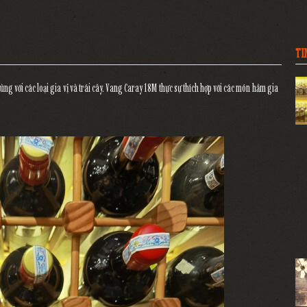
TI
 với các loại gia vị và trái cây.
Vang Caray 18M
thực sự thích hợp với các món hầm gia