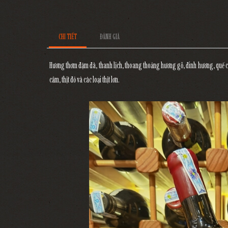
CHI TIẾT
ĐÁNH GIÁ
Hương thơm đậm đà, thanh lịch, thoang thoảng hương gỗ, đinh hương, quế cùng
cầm, thịt đỏ và các loại thịt lơn.