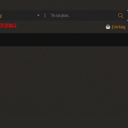
g
2.12345.1
0
Giỏ hàng