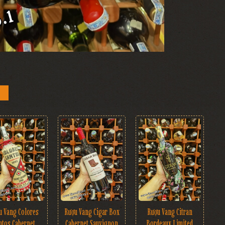
Rượu Vang Cigar Box
u Vang Colores
Rượu Vang Citran
Cabernet Sauvignon
ntos Cabernet
Bordeaux Limited