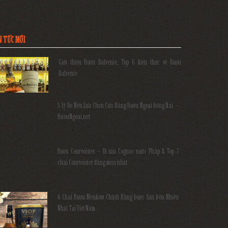
N TỨC MỚI
Giới thiệu Rượu Balvenie, Top 6 kiến thức về Rượu
Balvenie
5 Lý Do Nên Lựa Chọn Cửa Hàng Rượu Ngoại Đồng Nai –
RuouNgoai.net
Rượu Courvoisier – Di sản Cognac nước Pháp & Top 7
chai Courvoisier đáng mua nhất
6 Chai Rượu Meukow Chính Hãng Được Săn Đón Nhiều
Nhất Tại Việt Nam