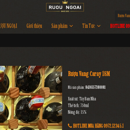
Rượu Van
ƯỢU NGOẠI
Giới thiệu
Sản phẩm
Tin Tức
HOTLINE 097
Rượu Vang Caray 18M
Mã sản phẩm:
8436557380081
Xuất xứ: Tây Ban Nha
Thể tích: 750ml
Nồng độ: 15%
HOTLINE MUA HÀNG 0972.12345.1