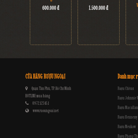
600.000 đ
1.500.000 đ
CỬA HÀNG RƯỢU NGOẠI
Danh mục 
Quận Tân Phú, TP. Hồ Chí Minh
Rượu Chivas
HOTLINE mua hàng
Rượu Johnnie 
0972.12345.1
Rượu Macallan
www.ruoungoai.net
Rượu Hennessy
Rượu Meukow
Rượu Phong Th