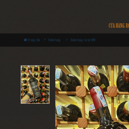
CỬA HÀNG R
Trang chủ
Rượu Vang
Rượu Vang Caray 18M