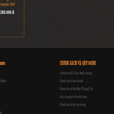
Venezie DOC
380.000 đ
rượu
CHÍNH SÁCH VÀ QUY ĐỊNH
Chính sách & Quy định chung
Walker
Chính sách bảo hành
Chính Sách Bảo Mật Thông Tin
Giao hàng và thanh toán
Chính sách đổi trả hàng
ủy