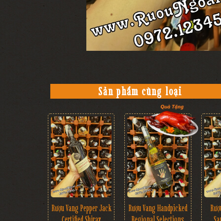
Sản phẩm cùng loại
Rượu Vang Pepper Jack
Rượu Vang Handpicked
Rượ
Certified Shiraz
Regional Selections
Sa