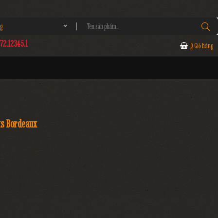
g
2.12345.1
0
Giỏ hàng
ts Bordeaux