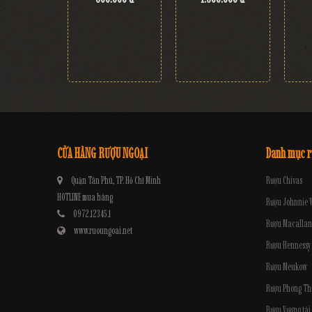
CỬA HÀNG RƯỢU NGOẠI
Danh mục 
Quận Tân Phú, TP. Hồ Chí Minh
Rượu Chivas
HOTLINE mua hàng
Rượu Johnnie 
0972.12345.1
Rượu Macallan
www.ruoungoai.net
Rượu Hennessy
Rượu Meukow
Rượu Phong Th
Rượu Vương tài