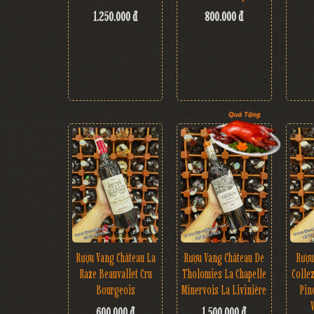
1.250.000 đ
800.000 đ
Rượu Vang Château La
Rượu
Rượu Vang Château De
Raze Beauvallet Cru
Colle
Tholomies La Chapelle
Bourgeois
Pin
Minervois La Livinière
600.000 đ
1.500.000 đ