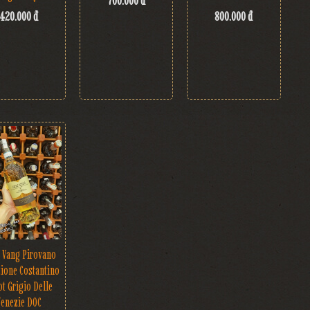
700.000 đ
420.000 đ
800.000 đ
 Vang Pirovano
zione Costantino
ot Grigio Delle
Venezie DOC