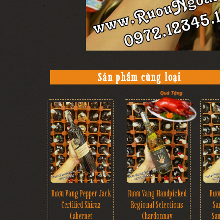
Sản phẩm cùng loại
Rượu Vang Pepper Jack
Rượu Vang Handpicked
Rượ
Certified Shiraz
Regional Selections
Sa
Cabernet
Chardonnay
Sa