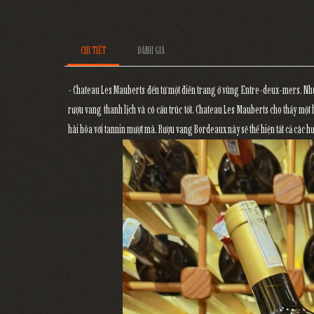
CHI TIẾT
ĐÁNH GIÁ
- Chateau Les Mauberts đến từ một điền trang ở vùng Entre-deux-mers. Nhữn
rượu vang thanh lịch và có cấu trúc tốt. Chateau Les Mauberts cho thấy một 
hài hòa với tannin mượt mà. Rượu vang Bordeaux này sẽ thể hiện tất cả các hươ