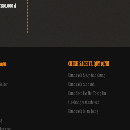
380.000 đ
rượu
CHÍNH SÁCH VÀ QUY ĐỊNH
Chính sách & Quy định chung
Walker
Chính sách bảo hành
Chính Sách Bảo Mật Thông Tin
Giao hàng và thanh toán
Chính sách đổi trả hàng
ủy
 kim ngưu