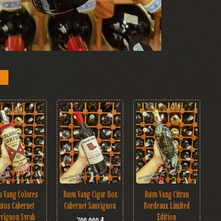
Rượu Vang Cigar Box
u Vang Colores
Rượu Vang Citran
Cabernet Sauvignon
ntos Cabernet
Bordeaux Limited
uvignon Syrah
Edition