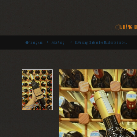
CỬA HÀNG R
Trang chủ
Rượu Vang
Rượu Vang Chateau Les Mauberts Bordeaux