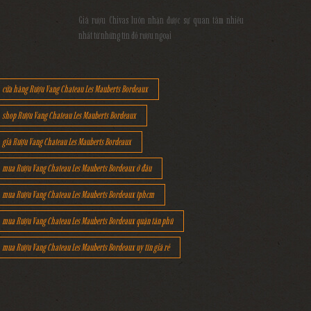
Giá rượu Chivas luôn nhận được sự quan tâm nhiều
nhất từ những tín đồ rượu ngoại
cửa hàng Rượu Vang Chateau Les Mauberts Bordeaux
shop Rượu Vang Chateau Les Mauberts Bordeaux
giá Rượu Vang Chateau Les Mauberts Bordeaux
mua Rượu Vang Chateau Les Mauberts Bordeaux ở đâu
mua Rượu Vang Chateau Les Mauberts Bordeaux tphcm
mua Rượu Vang Chateau Les Mauberts Bordeaux quận tân phú
mua Rượu Vang Chateau Les Mauberts Bordeaux uy tín giá rẻ