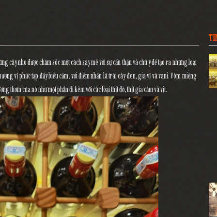
TI
g cây nho được chăm sóc một cách say mê với sự cẩn thận và chú ý để tạo ra những loại
hương vị phức tạp đầy biểu cảm, với điểm nhấn là trái cây đen, gia vị và vani. Vòm miệng
ng thơm của nó như một phần đi kèm với các loại thịt đỏ, thịt gia cầm và vịt.