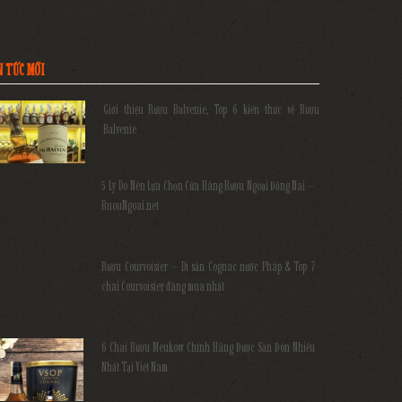
N TỨC MỚI
Giới thiệu Rượu Balvenie, Top 6 kiến thức về Rượu
Balvenie
5 Lý Do Nên Lựa Chọn Cửa Hàng Rượu Ngoại Đồng Nai –
RuouNgoai.net
Rượu Courvoisier – Di sản Cognac nước Pháp & Top 7
chai Courvoisier đáng mua nhất
6 Chai Rượu Meukow Chính Hãng Được Săn Đón Nhiều
Nhất Tại Việt Nam