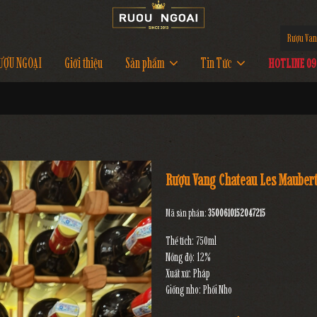
Rượu Van
ƯỢU NGOẠI
Giới thiệu
Sản phẩm
Tin Tức
HOTLINE 097
Rượu Vang Chateau Les Mauber
Mã sản phẩm:
3500610152047215
Thể tích: 750ml
Nồng độ: 12%
Xuất xứ: Pháp
Giống nho: Phối Nho