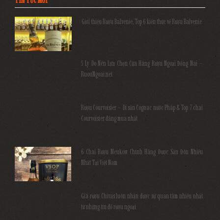
TIN TỨC MỚI
Giới thiệu Rượu Balvenie, Top 6 kiến thức về Rượu Balvenie
5 Lý Do Nên Lựa Chọn Cửa Hàng Rượu Ngoại Đồng Nai –
RuouNgoai.net
Rượu Courvoisier – Di sản Cognac nước Pháp & Top 7 chai
Courvoisier đáng mua nhất
6 Chai Rượu Meukow Chính Hãng Được Săn Đón Nhiều
Nhất Tại Việt Nam
Giá rượu Chivas luôn nhận được sự quan tâm nhiều nhất
từ những tín đồ rượu ngoại