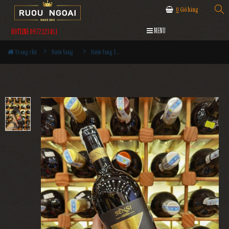
0
Giỏ hàng
MENU
HOTLINE 0972.12345.1
Trang chủ
Rượu Vang
Rượu Vang Sensi Impazzimento Toscana Rosso