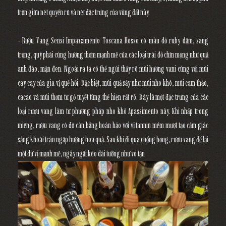
trộn giữa nét quyến rũ và nét đặc trưng của vùng đất này.
- Rượu Vang Sensi Impazzimento Toscana Rosso có màu đỏ ruby đậm, sang
trọng, quý phái cùng hương thơm mạnh mẽ của các loại trái đỏ chín mọng như quả
anh đào, mận đen. Ngoài ra ta có thể ngửi thấy rõ mùi hương vani cùng với mùi
cay cay của gia vị quế hồi. Đặc biệt, mùi quả sấy như mùi nho khô, mùi cam thảo,
cacao và mùi thơm từ gỗ tuyết tùng thể hiện rất rõ. Đây là một đặc trưng của các
loại rượu vang làm từ phương pháp nho khô Apassimento này. Khi nhấp trong
miệng, rượu vang có độ cân bằng hoàn hảo với vị tannin mềm mượt tạo cảm giác
sảng khoái tràn ngập hương hoa quả. Sau khi đi qua cuống họng, rượu vang để lại
một dư vị mạnh mẽ, ngây ngất kéo dài tưởng như vô tận