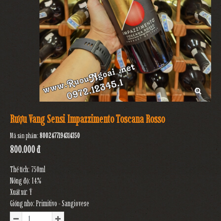
Rượu Vang Sensi Impazzimento Toscana Rosso
Mã sản phẩm:
8002477194314350
800.000 đ
Thể tích: 750ml
Nồng độ: 14%
Xuất xứ: Ý
Giống nho: Primitivo - Sangiovese