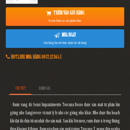
THÊM VÀO GIỎ HÀNG
Và xem thêm các sản phẩm khác
MUA NGAY
Giao hàng tận nơi hoặc nhận tại cửa hàng
HOTLINE MUA HÀNG 0972.12345.1
CHI TIẾT
ĐÁNH GIÁ
- Rượu vang đỏ Sensi Impazzimento Toscana Rosso được sản xuất từ phần lớn
giống nho Sangiovese và một tỷ lệ nhỏ các giống nho khác. Nho được thu hoạch
khi đạt độ chín tối ưu nhất cho sản xuất. Sau khi lên men, rượu được ủ trong thùng
thép khoảng 8 tháng. Rượu này được sản xuất ở vùng Tuscany, Ý, mang đến sự pha