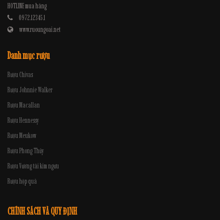
HOTLINE mua hàng
0972.12345.1
www.ruoungoai.net
Danh mục rượu
Rượu Chivas
Rượu Johnnie Walker
Rượu Macallan
Rượu Hennessy
Rượu Meukow
Rượu Phong Thủy
Rượu Vương tài kim ngưu
Rượu hộp quà
CHÍNH SÁCH VÀ QUY ĐỊNH