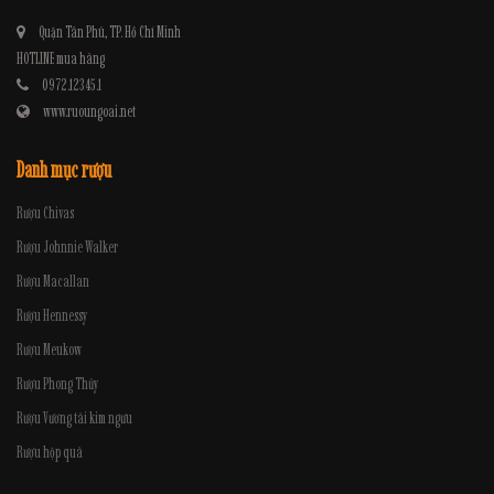
Quận Tân Phú, TP. Hồ Chí Minh
HOTLINE mua hàng
0972.12345.1
www.ruoungoai.net
Danh mục rượu
Rượu Chivas
Rượu Johnnie Walker
Rượu Macallan
Rượu Hennessy
Rượu Meukow
Rượu Phong Thủy
Rượu Vương tài kim ngưu
Rượu hộp quà