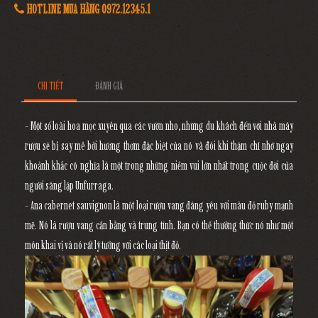
HOTLINE MUA HÀNG 0972.12345.1
CHI TIẾT
ĐÁNH GIÁ
- Một số loài hoa mọc xuyên qua các vườn nho, những du khách đến với nhà máy
rượu sẽ bị say mê bởi hương thơm đặc biệt của nó và đôi khi thậm chí nhớ ngay
khoảnh khắc có nghĩa là một trong những niềm vui lớn nhất trong cuộc đời của
người sáng lập Unfurraga.
- Ana cabernet sauvignon là một loại rượu vang đáng yêu với màu đỏ ruby mạnh
mẽ. Nó là rượu vang cần bằng và trung tính. Bạn có thể thưởng thức nó như một
món khai vị và nó rất lý tưởng với các loại thịt đỏ.