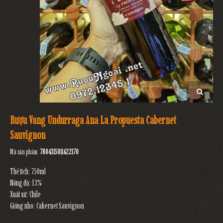
Rượu Vang Undurraga Ana La Propuesta Cabernet
Sauvignon
Mã sản phẩm:
7804315011422170
Thể tích: 750ml
Nồng độ: 13%
Xuất xứ: Chile
Giống nho: Cabernet Sauvignon