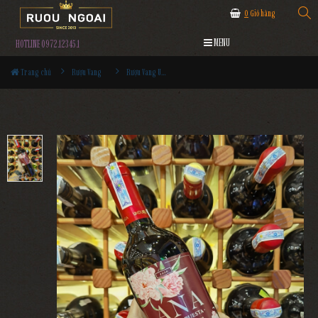
0
Giỏ hàng
MENU
HOTLINE 0972.12345.1
Trang chủ
Rượu Vang
Rượu Vang Undurraga Ana La Propuesta Cabernet Sauvignon