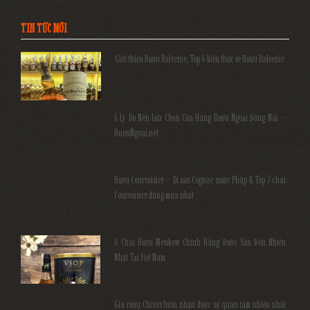
TIN TỨC MỚI
Giới thiệu Rượu Balvenie, Top 6 kiến thức về Rượu Balvenie
5 Lý Do Nên Lựa Chọn Cửa Hàng Rượu Ngoại Đồng Nai –
RuouNgoai.net
Rượu Courvoisier – Di sản Cognac nước Pháp & Top 7 chai
Courvoisier đáng mua nhất
6 Chai Rượu Meukow Chính Hãng Được Săn Đón Nhiều
Nhất Tại Việt Nam
Giá rượu Chivas luôn nhận được sự quan tâm nhiều nhất