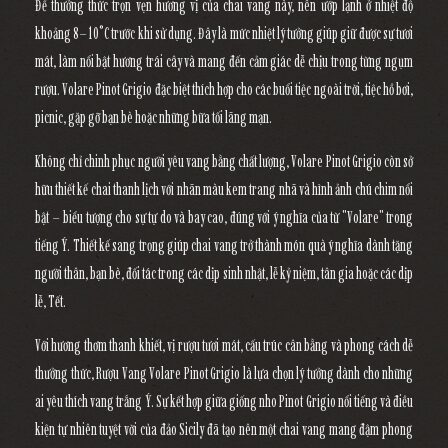
Để thưởng thức trọn vẹn hương vị của chai vang này, nên ướp lạnh ở nhiệt độ
khoảng
8–10°C
trước khi sử dụng. Đây là mức nhiệt lý tưởng giúp giữ được sự tươi
mát, làm nổi bật hương trái cây và mang đến cảm giác dễ chịu trong từng ngụm
rượu. Volare Pinot Grigio đặc biệt thích hợp cho các buổi tiệc ngoài trời, tiệc hồ bơi,
picnic, gặp gỡ bạn bè hoặc những bữa tối lãng mạn.
Không chỉ chinh phục người yêu vang bằng chất lượng,
Volare Pinot Grigio
còn sở
hữu thiết kế chai thanh lịch với nhãn màu kem trang nhã và hình ảnh chú chim nổi
bật – biểu tượng cho sự tự do và bay cao, đúng với ý nghĩa của từ
"Volare"
trong
tiếng Ý. Thiết kế sang trọng giúp chai vang trở thành món quà ý nghĩa dành tặng
người thân, bạn bè, đối tác trong các dịp sinh nhật, lễ kỷ niệm, tân gia hoặc các dịp
lễ, Tết.
Với hương thơm thanh khiết, vị rượu tươi mát, cấu trúc cân bằng và phong cách dễ
thưởng thức,
Rượu Vang Volare Pinot Grigio
là lựa chọn lý tưởng dành cho những
ai yêu thích vang trắng Ý. Sự kết hợp giữa giống nho Pinot Grigio nổi tiếng và điều
kiện tự nhiên tuyệt vời của đảo Sicily đã tạo nên một chai vang mang đậm phong