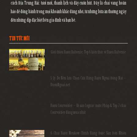
cách Địa Trung Hải: tươi mới, thanh lịch và đầy cuốn hút. Đây là chai vang hoàn
hảo để đồng hành trong mọi khoảnh khắc đáng nhớ, từ những bữa ăn thường ngày
đến những dịp đặc biệt bên gia đình và bạn bè.
TIN TỨC MỚI
Giới thiệu Rượu Balvenie, Top 6 kiến thức về Rượu Balvenie
5 Lý Do Nên Lựa Chọn Cửa Hàng Rượu Ngoại Đồng Nai –
RuouNgoai.net
Rượu Courvoisier – Di sản Cognac nước Pháp & Top 7 chai
Courvoisier đáng mua nhất
6 Chai Rượu Meukow Chính Hãng Được Săn Đón Nhiều