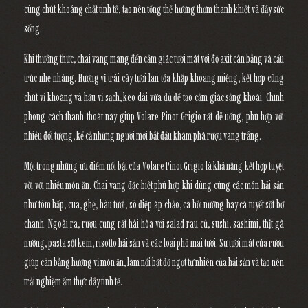
cùng chút khoáng chất tinh tế, tạo nên tổng thể hương thơm thanh khiết và đầy sức
sống.
Khi thưởng thức, chai vang mang đến cảm giác tươi mát với độ axit cân bằng và cấu
trúc nhẹ nhàng. Hương vị trái cây tươi lan tỏa khắp khoang miệng, kết hợp cùng
chút vị khoáng và hậu vị sạch, kéo dài vừa đủ để tạo cảm giác sảng khoái. Chính
phong cách thanh thoát này giúp Volare Pinot Grigio rất dễ uống, phù hợp với
nhiều đối tượng, kể cả những người mới bắt đầu khám phá rượu vang trắng.
Một trong những ưu điểm nổi bật của
Volare Pinot Grigio
là khả năng kết hợp tuyệt
vời với nhiều món ăn. Chai vang đặc biệt phù hợp khi dùng cùng các món hải sản
như tôm hấp, cua, ghẹ, hàu tươi, sò điệp áp chảo, cá hồi nướng hay cá tuyết sốt bơ
chanh. Ngoài ra, rượu cũng rất hài hòa với salad rau củ, sushi, sashimi, thịt gà
nướng, pasta sốt kem, risotto hải sản và các loại phô mai tươi. Sự tươi mát của rượu
giúp cân bằng hương vị món ăn, làm nổi bật độ ngọt tự nhiên của hải sản và tạo nên
trải nghiệm ẩm thực đầy tinh tế.