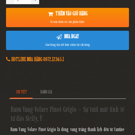
THÊM VÀO GIỎ HÀNG
Và xem thêm các sản phẩm khác
MUA NGAY
Giao hàng tận nơi hoặc nhận tại cửa hàng
HOTLINE MUA HÀNG 0972.12345.1
CHI TIẾT
ĐÁNH GIÁ
Rượu Vang Volare Pinot Grigio – Sự tươi mát tinh tế
từ đảo Sicily, Ý
Rượu Vang Volare Pinot Grigio
là dòng vang trắng thanh lịch đến từ
Cantine