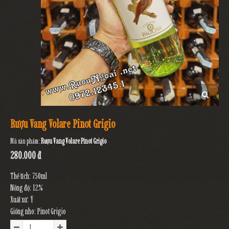
Rượu Vang Volare Pinot Grigio
Mã sản phẩm:
Rượu Vang Volare Pinot Grigio
280.000 đ
Thể tích: 750ml
Nồng độ: 12%
Xuất xứ: Ý
Giống nho: Pinot Grigio