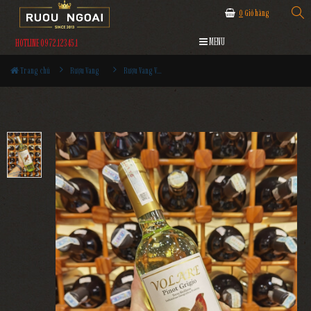
0
Giỏ hàng
MENU
HOTLINE 0972.12345.1
Trang chủ
Rượu Vang
Rượu Vang Volare Pinot Grigio