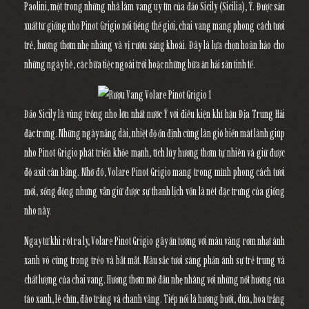
Paolini
, một trong những nhà làm vang uy tín của đảo
Sicily (Sicilia), Ý
. Được sản
xuất từ giống nho
Pinot Grigio
nổi tiếng thế giới, chai vang mang phong cách tươi
trẻ, hương thơm nhẹ nhàng và vị rượu sảng khoái. Đây là lựa chọn hoàn hảo cho
những ngày hè, các bữa tiệc ngoài trời hoặc những bữa ăn hải sản tinh tế.
Đảo Sicily là vùng trồng nho lớn nhất nước Ý với điều kiện khí hậu Địa Trung Hải
đặc trưng. Những ngày nắng dài, nhiệt độ ổn định cùng làn gió biển mát lành giúp
nho Pinot Grigio phát triển khỏe mạnh, tích lũy hương thơm tự nhiên và giữ được
độ axit cân bằng. Nhờ đó, Volare Pinot Grigio mang trong mình phong cách tươi
mới, sống động nhưng vẫn giữ được sự thanh lịch vốn là nét đặc trưng của giống
nho này.
Ngay từ khi rót ra ly,
Volare Pinot Grigio
gây ấn tượng với màu vàng rơm nhạt ánh
xanh vô cùng trong trẻo và bắt mắt. Màu sắc tươi sáng phản ánh sự trẻ trung và
chất lượng của chai vang. Hương thơm mở đầu nhẹ nhàng với những nốt hương của
táo xanh, lê chín, đào trắng và chanh vàng. Tiếp nối là hương bưởi, dứa, hoa trắng