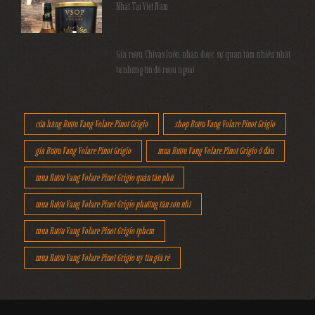
Nhất Tại Việt Nam
Giá rượu Chivas luôn nhận được sự quan tâm nhiều nhất
từ những tín đồ rượu ngoại
cửa hàng Rượu Vang Volare Pinot Grigio
shop Rượu Vang Volare Pinot Grigio
giá Rượu Vang Volare Pinot Grigio
mua Rượu Vang Volare Pinot Grigio ở đâu
mua Rượu Vang Volare Pinot Grigio quận tân phú
mua Rượu Vang Volare Pinot Grigio phường tân sơn nhì
mua Rượu Vang Volare Pinot Grigio tphcm
mua Rượu Vang Volare Pinot Grigio uy tín giá rẻ