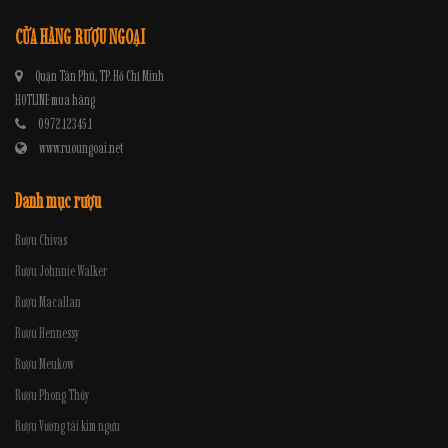
CỬA HÀNG RƯỢU NGOẠI
Quận Tân Phú, TP. Hồ Chí Minh
HOTLINE mua hàng
0972.12345.1
www.ruoungoai.net
Danh mục rượu
Rượu Chivas
Rượu Johnnie Walker
Rượu Macallan
Rượu Hennessy
Rượu Meukow
Rượu Phong Thủy
Rượu Vương tài kim ngưu