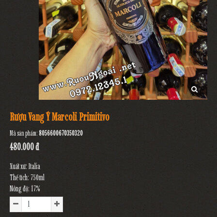
Rượu Vang Ý Marcoli Primitivo
Mã sản phẩm:
8056600670350320
480.000 đ
Xuất xứ: Italia
Thể tích: 750ml
Nồng độ: 17%