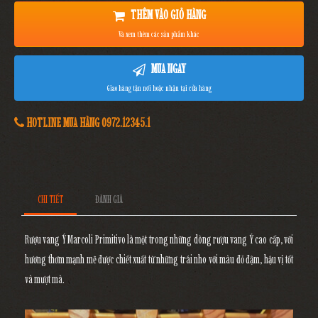
THÊM VÀO GIỎ HÀNG
Và xem thêm các sản phẩm khác
MUA NGAY
Giao hàng tận nơi hoặc nhận tại cửa hàng
HOTLINE MUA HÀNG 0972.12345.1
CHI TIẾT
ĐÁNH GIÁ
Rượu vang Ý Marcoli Primitivo
là một trong những dòng rượu vang Ý cao cấp, với
hương thơm mạnh mẽ được chiết xuất từ những trái nho với màu đỏ đậm, hậu vị tốt
và mượt mà.