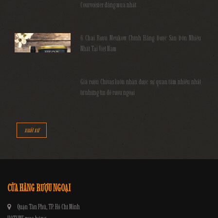
Courvoisier đáng mua nhất
6 Chai Rượu Meukow Chính Hãng Được Săn Đón Nhiều
Nhất Tại Việt Nam
Giá rượu Chivas luôn nhận được sự quan tâm nhiều nhất
từ những tín đồ rượu ngoại
xuất xứ
CỬA HÀNG RƯỢU NGOẠI
Quận Tân Phú, TP. Hồ Chí Minh