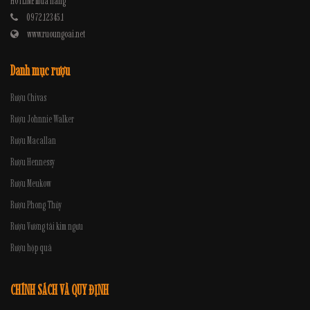
HOTLINE mua hàng
0972.12345.1
www.ruoungoai.net
Danh mục rượu
Rượu Chivas
Rượu Johnnie Walker
Rượu Macallan
Rượu Hennessy
Rượu Meukow
Rượu Phong Thủy
Rượu Vương tài kim ngưu
Rượu hộp quà
CHÍNH SÁCH VÀ QUY ĐỊNH