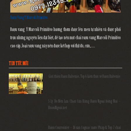
Rượu Vang Ý Marcoli Primitivo
Rượu vang Ý Marcoli Primitivo
hương thơm được lên men tự nhiên và được phối
trộn những nguyên liệu đặt biệt, để tạo nên một chai rượu vang Marcoli Primitivo
cao cấp, loại rượu vang này nên được kết hợp với thịt đỏ, cừu,.....
TIN TỨC MỚI
Giới thiệu Rượu Balvenie, Top 6 kiến thức về Rượu Balvenie
5 Lý Do Nên Lựa Chọn Cửa Hàng Rượu Ngoại Đồng Nai –
RuouNgoai.net
Rượu Courvoisier – Di sản Cognac nước Pháp & Top 7 chai