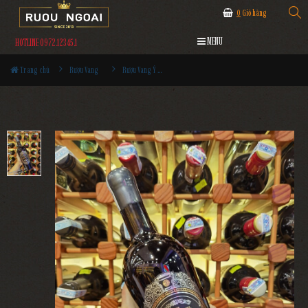
0
Giỏ hàng
MENU
HOTLINE 0972.12345.1
Trang chủ
Rượu Vang
Rượu Vang Ý Marcoli Primitivo