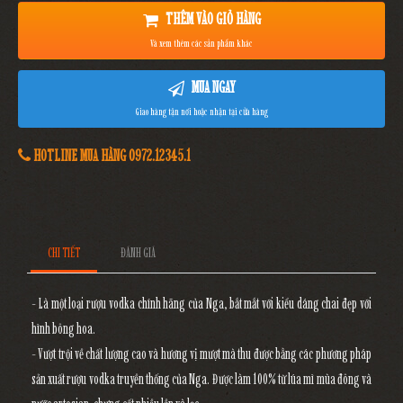
THÊM VÀO GIỎ HÀNG
Và xem thêm các sản phẩm khác
MUA NGAY
Giao hàng tận nơi hoặc nhận tại cửa hàng
HOTLINE MUA HÀNG 0972.12345.1
CHI TIẾT
ĐÁNH GIÁ
- Là một loại rượu vodka chính hãng của Nga, bắt mắt với kiểu dáng chai đẹp với
hình bông hoa.
- Vượt trội về chất lượng cao và hương vị mượt mà thu được bằng các phương pháp
sản xuất rượu vodka truyền thống của Nga. Được làm 100% từ lúa mì mùa đông và