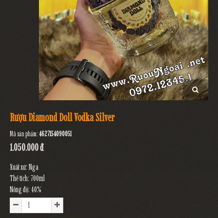
Rượu Diamond Doll Vodka Silver
Mã sản phẩm:
4627154090051
1.050.000 đ
Xuất xứ: Nga
Thể tích: 700ml
Nồng độ: 40%