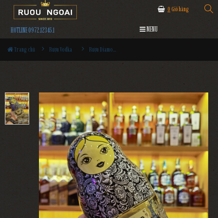
0
Giỏ hàng
MENU
HOTLINE 0972.12345.1
Trang chủ
Rượu Vodka
Rượu Diamond Doll Vodka Silver