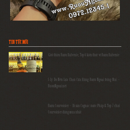
TIN TỨC MỚI
Giới thiệu Rượu Balvenie, Top 6 kiến thức về Rượu Balvenie
5 Lý Do Nên Lựa Chọn Cửa Hàng Rượu Ngoại Đồng Nai –
RuouNgoai.net
Rượu Courvoisier – Di sản Cognac nước Pháp & Top 7 chai
Courvoisier đáng mua nhất