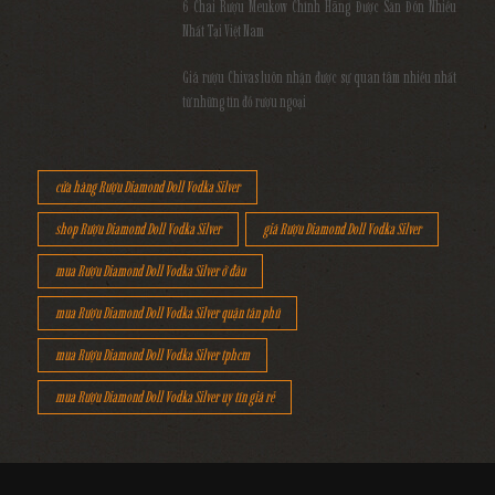
6 Chai Rượu Meukow Chính Hãng Được Săn Đón Nhiều
Nhất Tại Việt Nam
Giá rượu Chivas luôn nhận được sự quan tâm nhiều nhất
từ những tín đồ rượu ngoại
cửa hàng Rượu Diamond Doll Vodka Silver
shop Rượu Diamond Doll Vodka Silver
giá Rượu Diamond Doll Vodka Silver
mua Rượu Diamond Doll Vodka Silver ở đâu
mua Rượu Diamond Doll Vodka Silver quận tân phú
mua Rượu Diamond Doll Vodka Silver tphcm
mua Rượu Diamond Doll Vodka Silver uy tín giá rẻ