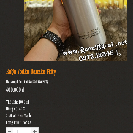
Rượu Vodka Danzka Fifty
Mã sản phẩm:
Vodka Danzka Fifty
400.000 đ
Thể tích: 1000ml
Nồng độ: 40%
Xuất xứ: Đan Mạch
Dòng rượu: Vodka