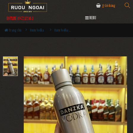
0
Giỏ hàng
MENU
HOTLINE 0972.12345.1
Trang chủ
Rượu Vodka
Rượu Vodka Danzka Fifty