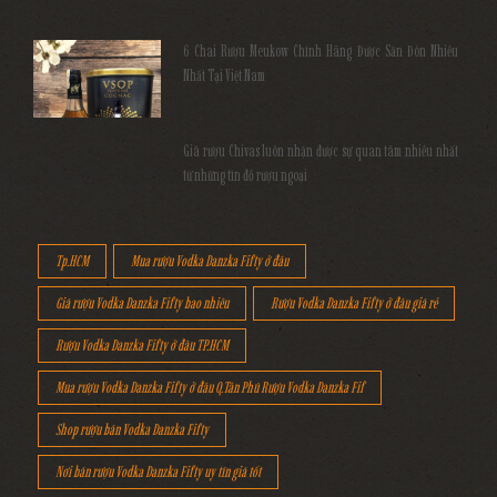
6 Chai Rượu Meukow Chính Hãng Được Săn Đón Nhiều
Nhất Tại Việt Nam
Giá rượu Chivas luôn nhận được sự quan tâm nhiều nhất
từ những tín đồ rượu ngoại
Tp.HCM
Mua rượu Vodka Danzka Fifty ở đâu
Giá rượu Vodka Danzka Fifty bao nhiêu
Rượu Vodka Danzka Fifty ở đâu giá rẻ
Rượu Vodka Danzka Fifty ở đâu TP.HCM
Mua rượu Vodka Danzka Fifty ở đâu Q.Tân Phú Rượu Vodka Danzka Fif
Shop rượu bán Vodka Danzka Fifty
Nơi bán rượu Vodka Danzka Fifty uy tín giá tốt