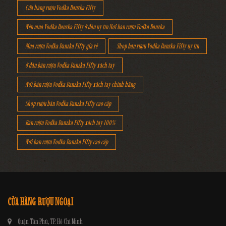
Cửa hàng rượu Vodka Danzka Fifty
Nên mua Vodka Danzka Fifty ở đâu uy tín Nơi bán rượu Vodka Danzka
Mua rượu Vodka Danzka Fifty giá rẻ
Shop bán rượu Vodka Danzka Fifty uy tín
ở đâu bán rượu Vodka Danzka Fifty xách tay
Nơi bán rượu Vodka Danzka Fifty xách tay chính hãng
Shop rượu bán Vodka Danzka Fifty cao cấp
Bán rượu Vodka Danzka Fifty xách tay 100%
Nơi bán rượu Vodka Danzka Fifty cao cấp
CỬA HÀNG RƯỢU NGOẠI
Quận Tân Phú, TP. Hồ Chí Minh