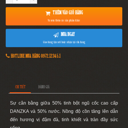
THÊM VÀO GIỎ HÀNG
Và xem thêm các sản phẩm khác
MUA NGAY
Giao hàng tận nơi hoặc nhận tại cửa hàng
HOTLINE MUA HÀNG 0972.12345.1
CHI TIẾT
ĐÁNH GIÁ
Sự cân bằng giữa 50% tinh bột ngũ cốc cao cấp
DANZKA và 50% nước.
Nồng độ cồn tăng lên dẫn
đến hương vị đậm đà, tinh khiết và tràn đầy sức
sống.