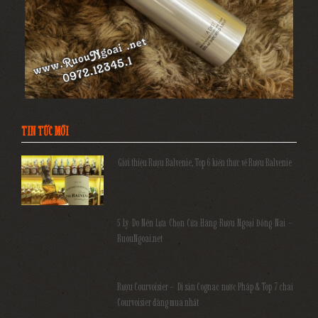
TIN TỨC MỚI
Giới thiệu Rượu Balvenie, Top 6 kiến thức về Rượu Balvenie
5 Lý Do Nên Lựa Chọn Cửa Hàng Rượu Ngoại Đồng Nai –
RuouNgoai.net
Rượu Courvoisier – Di sản Cognac nước Pháp & Top 7 chai
Courvoisier đáng mua nhất