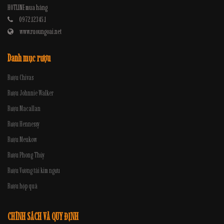
HOTLINE mua hàng
0972.12345.1
www.ruoungoai.net
Danh mục rượu
Rượu Chivas
Rượu Johnnie Walker
Rượu Macallan
Rượu Hennessy
Rượu Meukow
Rượu Phong Thủy
Rượu Vương tài kim ngưu
Rượu hộp quà
CHÍNH SÁCH VÀ QUY ĐỊNH