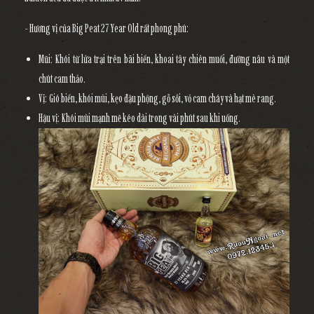
- Hương vị của Big Peat 27 Year Old rất phong phú:
Mũi: Khói từ lửa trại trên bãi biển, khoai tây chiên muối, đường nâu và một
chút cam thảo.
Vị: Gió biển, khói mùi, kẹo đậu phộng, gỗ sồi, vỏ cam cháy và hạt mè rang.
Hậu vị: Khói mùi mạnh mẽ kéo dài trong vài phút sau khi uống.