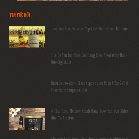
TIN TỨC MỚI
Giới thiệu Rượu Balvenie, Top 6 kiến thức về Rượu Balvenie
5 Lý Do Nên Lựa Chọn Cửa Hàng Rượu Ngoại Đồng Nai –
RuouNgoai.net
Rượu Courvoisier – Di sản Cognac nước Pháp & Top 7 chai
Courvoisier đáng mua nhất
6 Chai Rượu Meukow Chính Hãng Được Săn Đón Nhiều
Nhất Tại Việt Nam