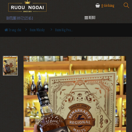
0
Giỏ hàng
MENU
HOTLINE 0972.12345.1
Trang chủ
Rượu Whisky
Rượu Big Peat 27YO Hộp Quà