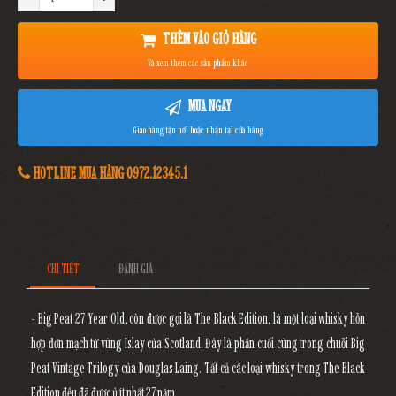
THÊM VÀO GIỎ HÀNG
Và xem thêm các sản phẩm khác
MUA NGAY
Giao hàng tận nơi hoặc nhận tại cửa hàng
HOTLINE MUA HÀNG 0972.12345.1
CHI TIẾT
ĐÁNH GIÁ
- Big Peat 27 Year Old, còn được gọi là The Black Edition, là một loại whisky hỗn
hợp đơn mạch từ vùng Islay của Scotland. Đây là phần cuối cùng trong chuỗi Big
Peat Vintage Trilogy của Douglas Laing. Tất cả các loại whisky trong The Black
Edition đều đã được ủ ít nhất 27 năm.