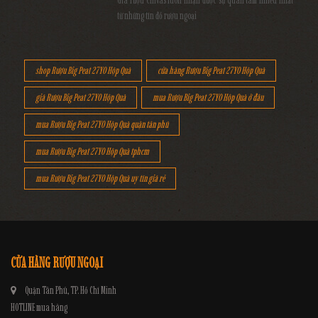
Giá rượu Chivas luôn nhận được sự quan tâm nhiều nhất
từ những tín đồ rượu ngoại
shop Rượu Big Peat 27YO Hộp Quà
cửa hàng Rượu Big Peat 27YO Hộp Quà
giá Rượu Big Peat 27YO Hộp Quà
mua Rượu Big Peat 27YO Hộp Quà ở đâu
mua Rượu Big Peat 27YO Hộp Quà quận tân phú
mua Rượu Big Peat 27YO Hộp Quà tphcm
mua Rượu Big Peat 27YO Hộp Quà uy tín giá rẻ
CỬA HÀNG RƯỢU NGOẠI
Quận Tân Phú, TP. Hồ Chí Minh
HOTLINE mua hàng