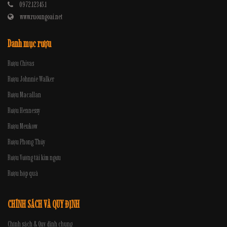
0972.12345.1
www.ruoungoai.net
Danh mục rượu
Rượu Chivas
Rượu Johnnie Walker
Rượu Macallan
Rượu Hennessy
Rượu Meukow
Rượu Phong Thủy
Rượu Vương tài kim ngưu
Rượu hộp quà
CHÍNH SÁCH VÀ QUY ĐỊNH
Chính sách & Quy định chung