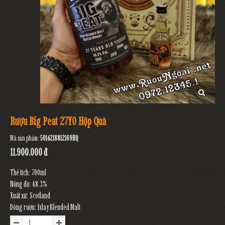
Rượu Big Peat 27YO Hộp Quà
Mã sản phẩm:
5014218812169HQ
11.900.000 đ
Thể tích: 700ml
Nồng độ: 48.3%
Xuất xứ: Scotland
Dòng rượu: Islay Blended Malt