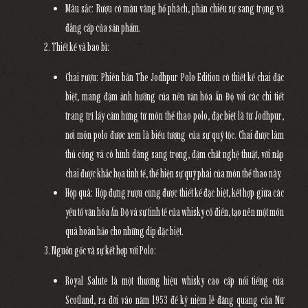
Màu sắc
: Rượu có màu vàng hổ phách, phản chiếu sự sang trọng và
đẳng cấp của sản phẩm.
Thiết kế và bao bì
:
Chai rượu
: Phiên bản
The Jodhpur Polo Edition
có thiết kế chai đặc
biệt, mang đậm ảnh hưởng của nền văn hóa Ấn Độ với các chi tiết
trang trí lấy cảm hứng từ môn thể thao polo, đặc biệt là từ
Jodhpur
,
nơi môn polo được xem là biểu tượng của sự quý tộc. Chai được làm
thủ công và có hình dáng sang trọng, đậm chất nghệ thuật, với nắp
chai được khắc họa tinh tế, thể hiện sự quý phái của môn thể thao này.
Hộp quà
: Hộp đựng rượu cũng được thiết kế đặc biệt, kết hợp giữa các
yếu tố văn hóa Ấn Độ và sự tinh tế của whisky cổ điển, tạo nên một món
quà hoàn hảo cho những dịp đặc biệt.
Nguồn gốc và sự kết hợp với Polo
:
Royal Salute
là một thương hiệu whisky cao cấp nổi tiếng của
Scotland, ra đời vào năm 1953 để kỷ niệm lễ đăng quang của Nữ