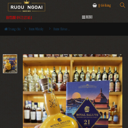
0
Giỏ hàng
MENU
HOTLINE 0972.12345.1
Trang chủ
Rượu Whisky
Rượu Chivas 21YO - The Jodhpur Polo Edition