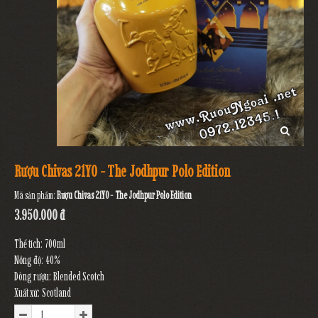
Rượu Chivas 21YO - The Jodhpur Polo Edition
Mã sản phẩm:
Rượu Chivas 21YO - The Jodhpur Polo Edition
3.950.000 đ
Thể tích: 700ml
Nồng độ: 40%
Dòng rượu: Blended Scotch
Xuất xứ: Scotland