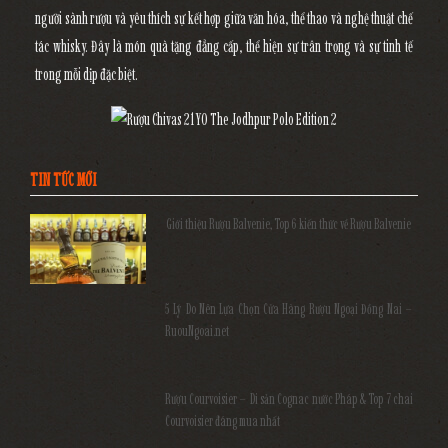
người sành rượu và yêu thích sự kết hợp giữa văn hóa, thể thao và nghệ thuật chế
tác whisky. Đây là món quà tặng đẳng cấp, thể hiện sự trân trọng và sự tinh tế
trong mỗi dịp đặc biệt.
TIN TỨC MỚI
Giới thiệu Rượu Balvenie, Top 6 kiến thức về Rượu Balvenie
5 Lý Do Nên Lựa Chọn Cửa Hàng Rượu Ngoại Đồng Nai –
RuouNgoai.net
Rượu Courvoisier – Di sản Cognac nước Pháp & Top 7 chai
Courvoisier đáng mua nhất