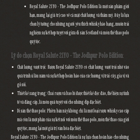
Royal Salute 21YO - The Jodhpur Polo Edition
là một sản phẩm giới
hạn, mang lại giá trị cao về cả mặt chất lượng và thẩm mỹ. Đây là lựa
chọn lý tưởng cho những người yêu thích whisky hảo hạng, muốn trải
nghiệm sự kết hợp tuyệt vời giữa di sản Scotland và môn thể thao polo
quý tộc.
Lý do chọn Royal Salute 21YO - The Jodhpur Polo Edition
:
Chất lượng vượt trội
: Rượu Royal Salute 21YO có chất lượng vượt trội nhờ vào
quá trình ủ lâu năm và sự kết hợp hoàn hảo của các hương vị trái cây, gia vị và
gỗ sồi.
Thiết kế sang trọng
: Chai rượu và bao bì được thiết kế độc đáo, thể hiện sự tinh
tế và đẳng cấp, là món quà tuyệt vời cho những dịp đặc biệt.
Di sản thể thao polo
: Phiên bản này không chỉ là một loại rượu whisky cao cấp
mà còn là một phần của sự kết nối với môn thể thao polo, môn thể thao của giới
quý tộc, mang lại một giá trị văn hóa đặc biệt.
Royal Salute 21YO - The Jodhpur Polo Edition
là sự lựa chọn hoàn hảo cho những