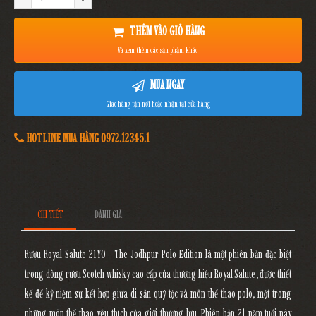
THÊM VÀO GIỎ HÀNG
Và xem thêm các sản phẩm khác
MUA NGAY
Giao hàng tận nơi hoặc nhận tại cửa hàng
HOTLINE MUA HÀNG 0972.12345.1
CHI TIẾT
ĐÁNH GIÁ
Rượu Royal Salute 21YO - The Jodhpur Polo Edition
là một phiên bản đặc biệt
trong dòng rượu
Scotch whisky
cao cấp của thương hiệu
Royal Salute
, được thiết
kế để kỷ niệm sự kết hợp giữa di sản quý tộc và môn thể thao polo, một trong
những môn thể thao yêu thích của giới thượng lưu. Phiên bản
21 năm tuổi
này