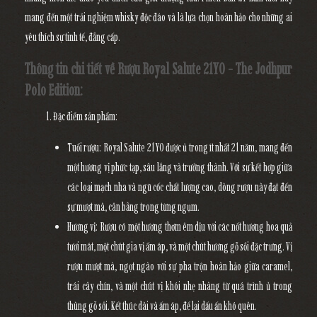
mang đến một trải nghiệm whisky độc đáo và là lựa chọn hoàn hảo cho những ai
yêu thích sự tinh tế, đẳng cấp.
Thông tin chi tiết về Rượu Royal Salute 21YO - The Jodhpur
Polo Edition:
Đặc điểm sản phẩm
:
Tuổi rượu
:
Royal Salute 21YO
được ủ trong ít nhất 21 năm, mang đến
một hương vị phức tạp, sâu lắng và trưởng thành. Với sự kết hợp giữa
các loại mạch nha và ngũ cốc chất lượng cao, dòng rượu này đạt đến
sự mượt mà, cân bằng trong từng ngụm.
Hương vị
: Rượu có một hương thơm êm dịu với các nốt hương hoa quả
tươi mát, một chút gia vị ấm áp, và một chút hương gỗ sồi đặc trưng. Vị
rượu mượt mà, ngọt ngào với sự pha trộn hoàn hảo giữa caramel,
trái cây chín, và một chút vị khói nhẹ nhàng từ quá trình ủ trong
thùng gỗ sồi. Kết thúc dài và ấm áp, để lại dấu ấn khó quên.