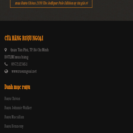
mua Rượu Chivas 21YO The Jodhpur Polo Edition uy tín giá rẻ
CỬA HÀNG RƯỢU NGOẠI
Quận Tân Phú, TP. Hồ Chí Minh
HOTLINE mua hàng
0972.12345.1
www.ruoungoai.net
Danh mục rượu
Rượu Chivas
Rượu Johnnie Walker
Rượu Macallan
Rượu Hennessy