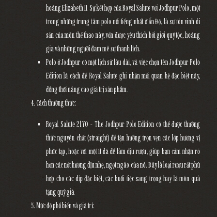
hoàng Elizabeth II. Sự kết hợp của Royal Salute với
Jodhpur Polo
, một
trong những trung tâm polo nổi tiếng nhất ở Ấn Độ, là sự tôn vinh di
sản của môn thể thao này, vốn được yêu thích bởi giới quý tộc, hoàng
gia và những người đam mê sự thanh lịch.
Polo ở Jodhpur có một lịch sử lâu dài, và việc chọn tên
Jodhpur Polo
Edition
là cách để Royal Salute ghi nhận mối quan hệ đặc biệt này,
đồng thời nâng cao giá trị sản phẩm.
Cách thưởng thức
:
Royal Salute 21YO - The Jodhpur Polo Edition
có thể được thưởng
thức nguyên chất (straight) để tận hưởng trọn vẹn các lớp hương vị
phức tạp, hoặc với một ít đá để làm dịu rượu, giúp bạn cảm nhận rõ
hơn các nốt hương dịu nhẹ, ngọt ngào của nó. Đây là loại rượu rất phù
hợp cho các dịp đặc biệt, các buổi tiệc sang trọng hay là món quà
tặng quý giá.
Mức độ phổ biến và giá trị
: