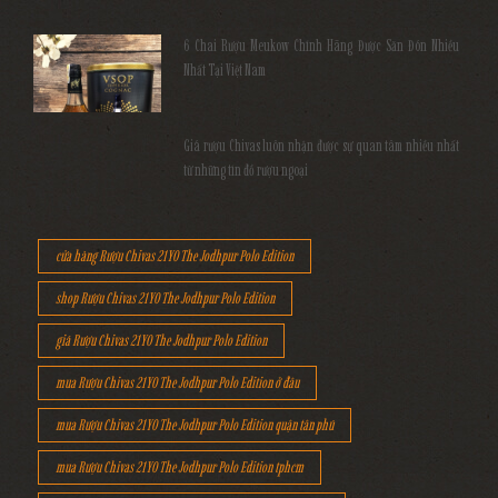
6 Chai Rượu Meukow Chính Hãng Được Săn Đón Nhiều
Nhất Tại Việt Nam
Giá rượu Chivas luôn nhận được sự quan tâm nhiều nhất
từ những tín đồ rượu ngoại
cửa hàng Rượu Chivas 21YO The Jodhpur Polo Edition
shop Rượu Chivas 21YO The Jodhpur Polo Edition
giá Rượu Chivas 21YO The Jodhpur Polo Edition
mua Rượu Chivas 21YO The Jodhpur Polo Edition ở đâu
mua Rượu Chivas 21YO The Jodhpur Polo Edition quận tân phú
mua Rượu Chivas 21YO The Jodhpur Polo Edition tphcm