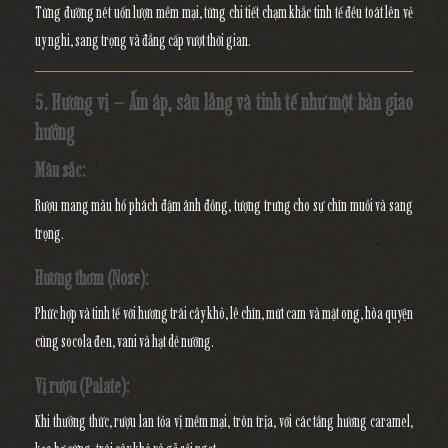
Từng đường nét uốn lượn mềm mại, từng chi tiết chạm khắc tinh tế đều toát lên
vẻ
uy nghi, sang trọng và đẳng cấp vượt thời gian.
5. Hương vị – Ấm áp, sâu lắng và tinh tế như một bản giao
hưởng
Màu sắc:
Rượu mang màu
hổ phách đậm ánh đồng
, tượng trưng cho sự chín muồi và sang
trọng.
Hương thơm (Nose):
Phức hợp và tinh tế với
hương trái cây khô, lê chín, mứt cam và mật ong
, hòa quyện
cùng
socola đen, vani và hạt dẻ nướng.
Vị rượu (Palate):
Khi thưởng thức, rượu lan tỏa vị
mềm mại, tròn trịa
, với các tầng hương
caramel,