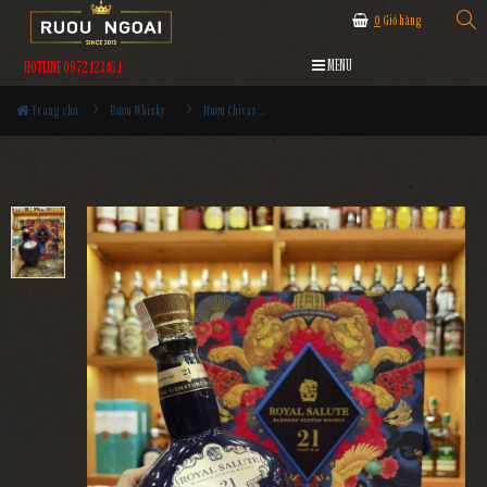
0
Giỏ hàng
MENU
HOTLINE 0972.12345.1
Trang chủ
Rượu Whisky
Rượu Chivas - Royal Salute 21YO Hộp Quà 2026