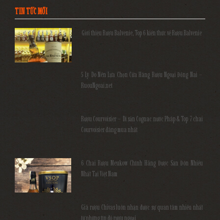
TIN TỨC MỚI
Giới thiệu Rượu Balvenie, Top 6 kiến thức về Rượu Balvenie
5 Lý Do Nên Lựa Chọn Cửa Hàng Rượu Ngoại Đồng Nai –
RuouNgoai.net
Rượu Courvoisier – Di sản Cognac nước Pháp & Top 7 chai
Courvoisier đáng mua nhất
6 Chai Rượu Meukow Chính Hãng Được Săn Đón Nhiều
Nhất Tại Việt Nam
Giá rượu Chivas luôn nhận được sự quan tâm nhiều nhất
từ những tín đồ rượu ngoại