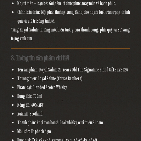
Người thân – bạn bè:
Gửi gắm lời chúc phúc, may mắn và hạnh phúc.
Chính bản thân:
Một phần thưởng xứng đáng cho người biết trân trọng thành
quả và giá trị sống tinh tế.
Tặng Royal Salute là tặng
một biểu tượng của thành công, phú quý và sự sang
trọng vĩnh cửu.
8. Thông tin sản phẩm chi tiết
Tên sản phẩm:
Royal Salute 21 Years Old The Signature Blend Gift Box 2026
Thương hiệu:
Royal Salute (Chivas Brothers)
Phân loại:
Blended Scotch Whisky
Dung tích:
700ml
Nồng độ:
40% ABV
Xuất xứ:
Scotland
Thành phần:
Phối trộn hơn 21 loại whisky, ủ tối thiểu 21 năm
Màu sắc:
Hổ phách đậm
Hương vị:
Trái cây khô, caramel, vani, sô-cô-la, gỗ sồi