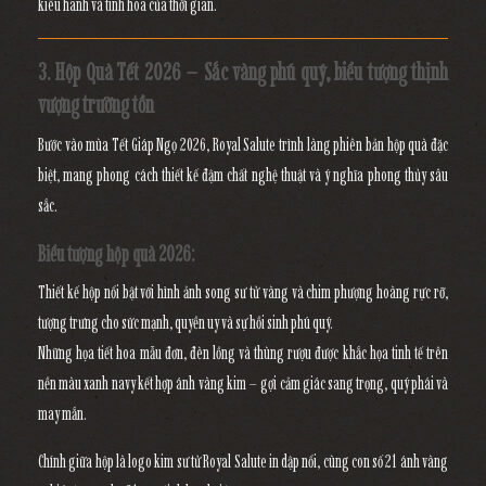
kiêu hãnh và tinh hoa của thời gian.
3. Hộp Quà Tết 2026 – Sắc vàng phú quý, biểu tượng thịnh
vượng trường tồn
Bước vào mùa
Tết Giáp Ngọ 2026
, Royal Salute trình làng
phiên bản hộp quà đặc
biệt
, mang phong cách thiết kế đậm chất nghệ thuật và ý nghĩa phong thủy sâu
sắc.
Biểu tượng hộp quà 2026:
Thiết kế hộp nổi bật với
hình ảnh song sư tử vàng và chim phượng hoàng rực rỡ
,
tượng trưng cho
sức mạnh, quyền uy và sự hồi sinh phú quý.
Những họa tiết hoa mẫu đơn, đèn lồng và thùng rượu được khắc họa tinh tế trên
nền
màu xanh navy kết hợp ánh vàng kim
– gợi cảm giác
sang trọng, quý phái và
may mắn.
Chính giữa hộp là
logo kim sư tử Royal Salute
in dập nổi, cùng con số
21
ánh vàng