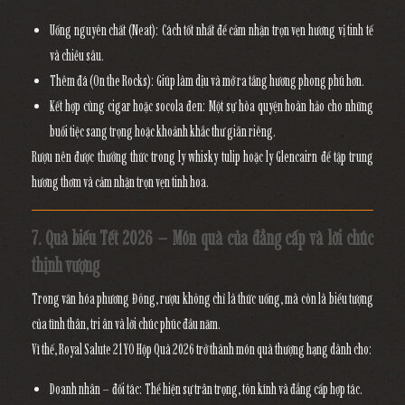
Uống nguyên chất (Neat):
Cách tốt nhất để cảm nhận trọn vẹn hương vị tinh tế
và chiều sâu.
Thêm đá (On the Rocks):
Giúp làm dịu và mở ra tầng hương phong phú hơn.
Kết hợp cùng cigar hoặc socola đen:
Một sự hòa quyện hoàn hảo cho những
buổi tiệc sang trọng hoặc khoảnh khắc thư giãn riêng.
Rượu nên được thưởng thức trong ly whisky tulip hoặc ly Glencairn để
tập trung
hương thơm và cảm nhận trọn vẹn tinh hoa.
7. Quà biếu Tết 2026 – Món quà của đẳng cấp và lời chúc
thịnh vượng
Trong văn hóa phương Đông,
rượu không chỉ là thức uống
, mà còn là
biểu tượng
của tình thân, tri ân và lời chúc phúc đầu năm.
Vì thế,
Royal Salute 21YO Hộp Quà 2026
trở thành
món quà thượng hạng
dành cho:
Doanh nhân – đối tác:
Thể hiện sự trân trọng, tôn kính và đẳng cấp hợp tác.