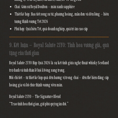
Chai:
Gốm sứ Royal Doulton – màu xanh sapphire
Thiết kế hộp:
Họa tiết song sư tử, phượng hoàng, mẫu đơn và đèn lồng – biểu
tượng thịnh vượng Tết 2026
Phù hợp:
Quà biếu Tết, quà doanh nghiệp, quà tri ân cao cấp
9. Kết luận – Royal Salute 21YO: Tinh hoa vương giả, quà
tặng của thời gian
Royal Salute 21YO Hộp Quà 2026
là sự kết tinh giữa
nghệ thuật whisky Scotland
trứ danh và tinh thần lễ hội Á Đông sang trọng.
Mỗi chi tiết – từ thiết kế hộp quà đến hương vị trong chai – đều thể hiện
đẳng cấp
hoàng gia và lời chúc thịnh vượng viên mãn.
Royal Salute 21YO – The Signature Blend
“Trao tinh hoa thời gian, gửi phú quý ngàn đời.”