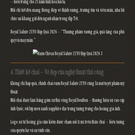
– biểu trưng cho
21 năm tinh hoa hội tụ.
Mỗi chi tiết đều mang thông điệp về
thịnh vượng, trường tồn và viên mãn
, như lời
chúc an khang gửi đến người nhận trong dịp Tết.
Royal Salute 21YO Hộp Quà 2026 – “Thượng phẩm vương giả, quà tặng của phú
quý và may mắn.”
4. Thiết kế chai – Vẻ đẹp của nghệ thuật thủ công
Không chỉ hộp quà,
chính chai rượu Royal Salute 21YO
cũng là một tuyệt phẩm mỹ
thuật.
Mỗi chai được làm bằng
gốm sứ thủ công Royal Doulton
– thương hiệu sứ cao cấp
Anh Quốc, với lớp men xanh sapphire đặc trưng tượng trưng cho
hoàng gia Anh.
Logo
sư tử hoàng gia cầm kiếm
được chạm nổi tỉ mỉ trên thân chai – biểu tượng
của quyền lực và sự vĩnh cửu.