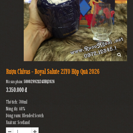
Rượu Chivas - Royal Salute 21YO Hộp Quà 2026
Mã sản phẩm:
5000299211243HQ2026
3.350.000 đ
Thể tích: 700ml
Nồng độ: 40%
Dòng rượu: Blended Scotch
Xuất xứ: Scotland