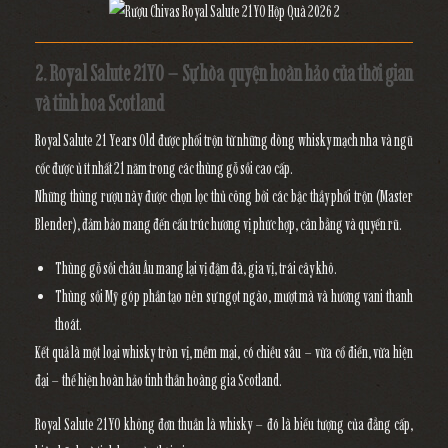
2. Royal Salute 21YO – Sự hòa quyện hoàn hảo của thời gian
và tinh hoa Scotland
Royal Salute 21 Years Old được phối trộn từ
những dòng whisky mạch nha và ngũ
cốc
được ủ
ít nhất 21 năm
trong các thùng gỗ sồi cao cấp.
Những thùng rượu này được chọn lọc thủ công bởi các bậc thầy phối trộn (Master
Blender), đảm bảo mang đến
cấu trúc hương vị phức hợp, cân bằng và quyến rũ.
Thùng gỗ sồi châu Âu
mang lại vị
đậm đà, gia vị, trái cây khô.
Thùng sồi Mỹ
góp phần tạo nên sự
ngọt ngào, mượt mà và hương vani thanh
thoát.
Kết quả là một loại whisky tròn vị, mềm mại, có chiều sâu – vừa cổ điển, vừa hiện
đại –
thể hiện hoàn hảo tinh thần hoàng gia Scotland.
Royal Salute 21YO không đơn thuần là whisky – đó là biểu tượng của
đẳng cấp,