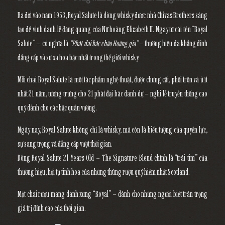
Ra đời vào năm
1953
,
Royal Salute
là dòng whisky được nhà
Chivas Brothers
sáng
tạo
để vinh danh lễ đăng quang của Nữ hoàng Elizabeth II
. Ngay từ cái tên “Royal
Salute” – có nghĩa là
“Phát đại bác chào Hoàng gia”
– thương hiệu đã khẳng định
đẳng cấp và sự xa hoa bậc nhất trong thế giới whisky.
Mỗi chai Royal Salute là
một tác phẩm nghệ thuật
, được chưng cất, phối trộn và ủ ít
nhất
21 năm
, tượng trưng cho
21 phát đại bác danh dự
– nghi lễ truyền thống cao
quý dành cho các bậc quân vương.
Ngày nay, Royal Salute không chỉ là whisky, mà còn là
biểu tượng của quyền lực,
sự sang trọng và đẳng cấp vượt thời gian.
Dòng
Royal Salute 21 Years Old – The Signature Blend
chính là “trái tim” của
thương hiệu, hội tụ tinh hoa của những thùng rượu quý hiếm nhất Scotland.
Một chai rượu mang danh xưng “Royal” – dành cho những người biết trân trọng
giá trị đỉnh cao của thời gian.