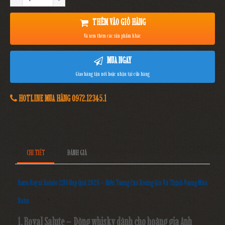
THÊM VÀO GIỎ HÀNG
Và xem thêm các sản phẩm khác
MUA NGAY
Giao hàng tận nơi hoặc nhận tại cửa hàng
HOTLINE MUA HÀNG 0972.12345.1
CHI TIẾT
ĐÁNH GIÁ
Rượu Royal Salute 21YO Hộp Quà 2026 – Biểu Tượng Của Hoàng Gia Và Thịnh Vượng Mùa
Xuân
1. Royal Salute – Dòng whisky dành cho hoàng gia Anh