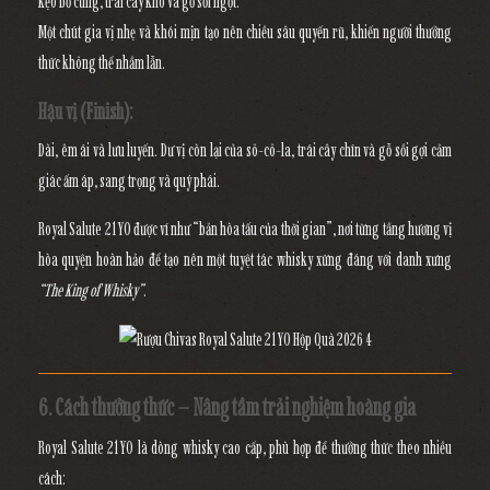
kẹo bơ cứng, trái cây khô và gỗ sồi ngọt.
Một chút
gia vị nhẹ và khói mịn
tạo nên chiều sâu quyến rũ, khiến người thưởng
thức không thể nhầm lẫn.
Hậu vị (Finish):
Dài, êm ái và lưu luyến. Dư vị còn lại của
sô-cô-la, trái cây chín và gỗ sồi
gợi cảm
giác ấm áp, sang trọng và quý phái.
Royal Salute 21YO được ví như “
bản hòa tấu của thời gian
”, nơi từng tầng hương vị
hòa quyện hoàn hảo để tạo nên một tuyệt tác whisky xứng đáng với danh xưng
“The King of Whisky”
.
6. Cách thưởng thức – Nâng tầm trải nghiệm hoàng gia
Royal Salute 21YO là dòng whisky cao cấp, phù hợp để thưởng thức theo nhiều
cách: