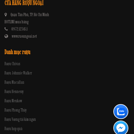
CỬA HÀNG RƯỢU NGOẠI
Quận Tân Phú, TP. Hồ Chí Minh
HOTLINE mua hàng
0972.12345.1
www.ruoungoai.net
Danh mục rượu
Rượu Chivas
Rượu Johnnie Walker
Rượu Macallan
Rượu Hennessy
Rượu Meukow
Rượu Phong Thủy
Rượu Vương tài kim ngưu
Rượu hộp quà