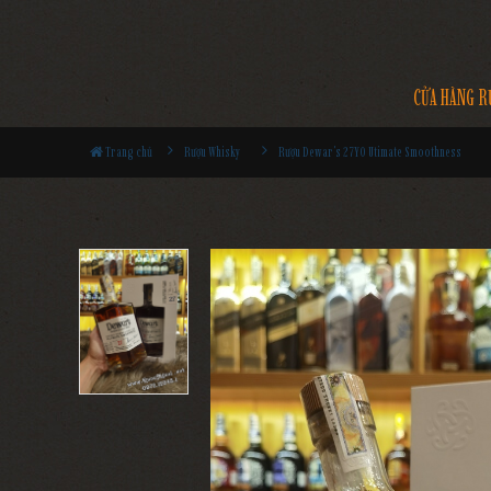
CỬA HÀNG R
Trang chủ
Rượu Whisky
Rượu Dewar's 27YO Utimate Smoothness