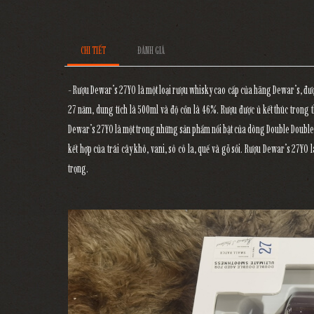
CHI TIẾT
ĐÁNH GIÁ
- Rượu Dewar’s 27YO là một loại rượu whisky cao cấp của hãng Dewar’s, được 
27 năm, dung tích là 500ml và độ cồn là 46%. Rượu được ủ kết thúc trong 
Dewar’s 27YO là một trong những sản phẩm nổi bật của dòng Double Double,
kết hợp của trái cây khô, vani, sô cô la, quế và gỗ sồi. Rượu Dewar’s 27YO
trọng.