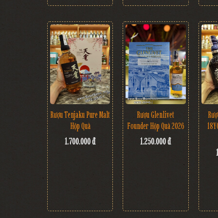
Rượu Tenjaku Pure Malt
Rượu Glenlivet
Rượ
Hộp Quà
Founder Hộp Quà 2026
18Y
1.700.000 đ
1.250.000 đ