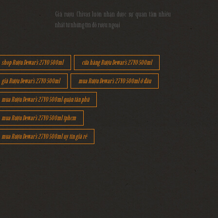
Giá rượu Chivas luôn nhận được sự quan tâm nhiều
nhất từ những tín đồ rượu ngoại
shop Rượu Dewar's 27YO 500ml
cửa hàng Rượu Dewar's 27YO 500ml
giá Rượu Dewar's 27YO 500ml
mua Rượu Dewar's 27YO 500ml ở đâu
mua Rượu Dewar's 27YO 500ml quận tân phú
mua Rượu Dewar's 27YO 500ml tphcm
mua Rượu Dewar's 27YO 500ml uy tín giá rẻ