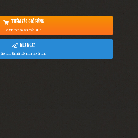
THÊM VÀO GIỎ HÀNG
Và xem thêm các sản phẩm khác
MUA NGAY
Giao hàng tận nơi hoặc nhận tại cửa hàng