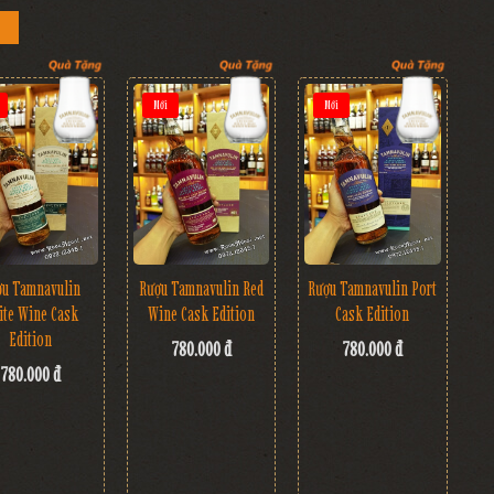
Mới
Mới
ợu Tamnavulin
Rượu Tamnavulin Red
Rượu Tamnavulin Port
ite Wine Cask
Wine Cask Edition
Cask Edition
Edition
780.000 đ
780.000 đ
780.000 đ