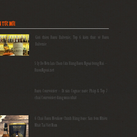
N TỨC MỚI
Giới thiệu Rượu Balvenie, Top 6 kiến thức về Rượu
Balvenie
5 Lý Do Nên Lựa Chọn Cửa Hàng Rượu Ngoại Đồng Nai –
RuouNgoai.net
Rượu Courvoisier – Di sản Cognac nước Pháp & Top 7
chai Courvoisier đáng mua nhất
6 Chai Rượu Meukow Chính Hãng Được Săn Đón Nhiều
Nhất Tại Việt Nam