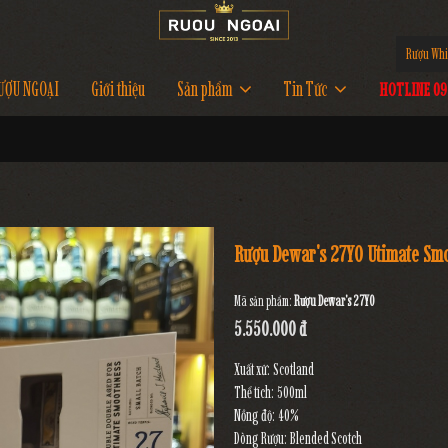
Rượu Whi
ƯỢU NGOẠI
Giới thiệu
Sản phẩm
Tin Tức
HOTLINE 097
Rượu Dewar's 27YO Utimate Sm
Mã sản phẩm:
Rượu Dewar's 27YO
5.550.000 đ
Xuất xứ: Scotland
Thể tích: 500ml
Nồng độ: 40%
Dòng Rượu: Blended Scotch