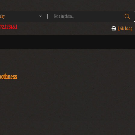
sky
2.12345.1
0
Giỏ hàng
oothness