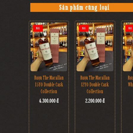
Sản phẩm cùng loại
Mới
Mới
Mới
Rượu The Macallan
Rượu The Macallan
Rư
15YO Double Cask
12YO Double Cask
Wh
Collection
Collection
4.300.000 đ
2.200.000 đ