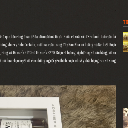
TI
ủ qua bốn công đoạn để đạt độ mượt mà tối ưu. Rượu có xuất xứ từ Scotland, tuổi rượu là
thùng sherry Palo Cortado, một loại rượu vang Tây Ban Nha có hương vị đặc biệt. Rượu
 cùng với Dewar’s 21YO và Dewar’s 32YO. Rượu có hương vị phức tạp và cân bằng, với sự
 là một lựa chọn tuyệt vời cho những người yêu thích rượu whisky chất lượng cao và sang