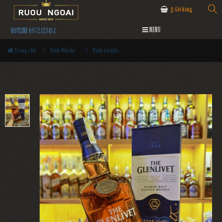
0
Giỏ hàng
MENU
HOTLINE 0972.12345.1
Trang chủ
Rượu Whisky
Rượu Glenlivet Triple Cask Matured