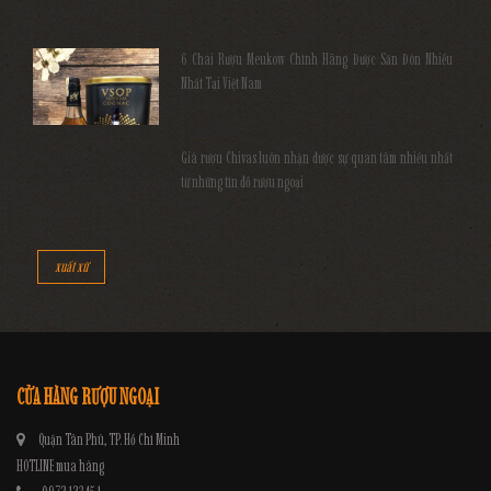
6 Chai Rượu Meukow Chính Hãng Được Săn Đón Nhiều
Nhất Tại Việt Nam
Giá rượu Chivas luôn nhận được sự quan tâm nhiều nhất
từ những tín đồ rượu ngoại
xuất xứ
CỬA HÀNG RƯỢU NGOẠI
Quận Tân Phú, TP. Hồ Chí Minh
HOTLINE mua hàng