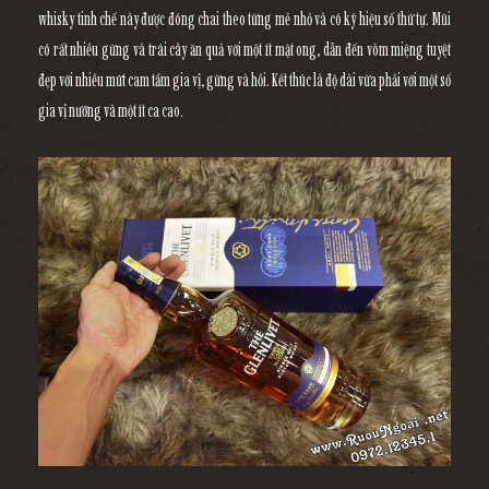
whisky tinh chế này được đóng chai theo từng mẻ nhỏ và có ký hiệu số thứ tự. Mũi
có rất nhiều gừng và trái cây ăn quả với một ít mật ong, dẫn đến vòm miệng tuyệt
đẹp với nhiều mứt cam tẩm gia vị, gừng và hồi. Kết thúc là độ dài vừa phải với một số
gia vị nướng và một ít ca cao.