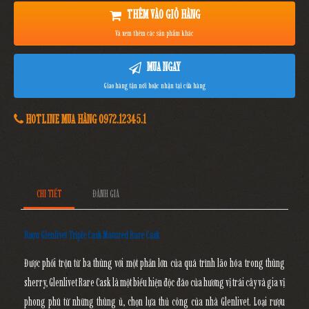
THÊM VÀO GIỎ HÀNG
Và xem thêm các sản phẩm khác
MUA NGAY
Giao hàng tận nơi hoặc nhận tại cửa hàng
HOTLINE MUA HÀNG 0972.12345.1
CHI TIẾT
ĐÁNH GIÁ
Rượu Glenlivet Triple Cask Matured Rare Cask
Được phối trộn từ ba thùng với một phần lớn của quá trình lão hóa trong thùng
sherry,
Glenlivet Rare Cask
là một biểu hiện độc đáo của hương vị trái cây và gia vị
phong phú từ những thùng ủ, chọn lựa thủ công của nhà Glenlivet. Loại rượu