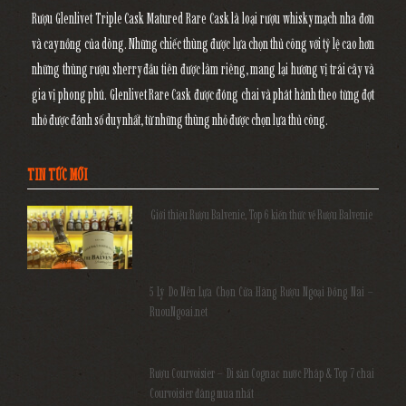
Rượu Glenlivet Triple Cask Matured Rare Cask là loại rượu whisky mạch nha đơn
và cay nồng của dòng. Những chiếc thùng được lựa chọn thủ công với tỷ lệ cao hơn
những thùng rượu sherry đầu tiên được làm riêng, mang lại hương vị trái cây và
gia vị phong phú. Glenlivet Rare Cask được đóng chai và phát hành theo từng đợt
nhỏ được đánh số duy nhất, từ những thùng nhỏ được chọn lựa thủ công.
TIN TỨC MỚI
Giới thiệu Rượu Balvenie, Top 6 kiến thức về Rượu Balvenie
5 Lý Do Nên Lựa Chọn Cửa Hàng Rượu Ngoại Đồng Nai –
RuouNgoai.net
Rượu Courvoisier – Di sản Cognac nước Pháp & Top 7 chai
Courvoisier đáng mua nhất