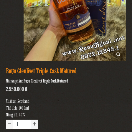
Rượu Glenlivet Triple Cask Matured
Mã sản phẩm:
Rượu Glenlivet Triple Cask Matured
2.950.000 đ
Xuất xứ: Scotland
Thể tích: 1000ml
Nồng độ: 40%