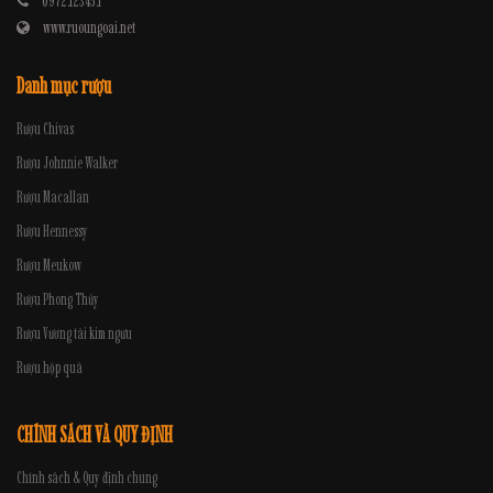
0972.12345.1
www.ruoungoai.net
Danh mục rượu
Rượu Chivas
Rượu Johnnie Walker
Rượu Macallan
Rượu Hennessy
Rượu Meukow
Rượu Phong Thủy
Rượu Vương tài kim ngưu
Rượu hộp quà
CHÍNH SÁCH VÀ QUY ĐỊNH
Chính sách & Quy định chung