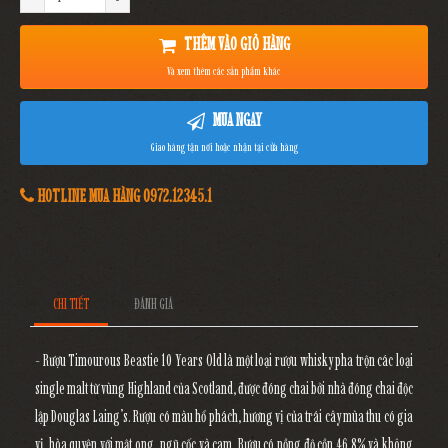
THÊM VÀO GIỎ HÀNG
Và xem thêm các sản phẩm khác
MUA NGAY
Giao hàng tận nơi hoặc nhận tại cửa hàng
HOTLINE MUA HÀNG 0972.12345.1
CHI TIẾT
ĐÁNH GIÁ
- Rượu Timourous Beastie 10 Years Old là một loại rượu whisky pha trộn các loại
single malt từ vùng Highland của Scotland, được đóng chai bởi nhà đóng chai độc
lập Douglas Laing’s. Rượu có màu hổ phách, hương vị của trái cây mùa thu có gia
vị, hòa quyện với mật ong, ngũ cốc và cam. Rượu có nồng độ cồn 46,8% và không