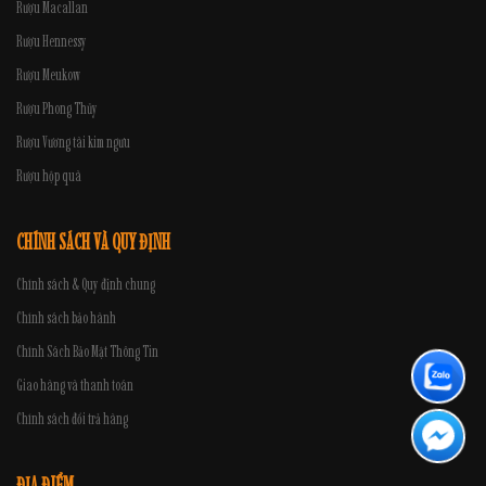
Rượu Macallan
Rượu Hennessy
Rượu Meukow
Rượu Phong Thủy
Rượu Vương tài kim ngưu
Rượu hộp quà
CHÍNH SÁCH VÀ QUY ĐỊNH
Chính sách & Quy định chung
Chính sách bảo hành
Chính Sách Bảo Mật Thông Tin
Giao hàng và thanh toán
Chính sách đổi trả hàng
ĐỊA ĐIỂM