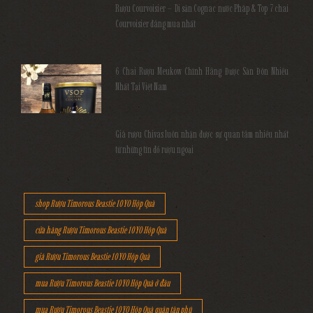
Rượu Courvoisier – Di sản Cognac nước Pháp & Top 7 chai
Courvoisier đáng mua nhất
6 Chai Rượu Meukow Chính Hãng Được Săn Đón Nhiều
Nhất Tại Việt Nam
Giá rượu Chivas luôn nhận được sự quan tâm nhiều nhất
từ những tín đồ rượu ngoại
shop Rượu Timorous Beastie 10YO Hộp Quà
cửa hàng Rượu Timorous Beastie 10YO Hộp Quà
giá Rượu Timorous Beastie 10YO Hộp Quà
mua Rượu Timorous Beastie 10YO Hộp Quà ở đâu
mua Rượu Timorous Beastie 10YO Hộp Quà quận tân phú