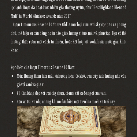
lọc lạnh. Rượu đã đoạt được nhiều giải thưởng uy tín, như “Best Highland Blended
Malt” tại World Whiskies Awards năm 2017.
- Rượu Timourous Beastie 10 Years Old là một loại rượu whisky độc đáo và phong
phú, thể hiện sự cân bằng hoàn hảo giữa hương vị tươi mát và phức tạp. Bạn có thể
thưởng thức rượu một cách tự nhiên, hoặc kết hợp với soda hoặc nước giải khát
khác.
Đặc điểm của Rượu Timorous Beastie 10 Năm:
Mùi: Hương thơm tươi mát và hương liệu. Cỏ khô, trái cây, ảnh hưởng nhẹ của
gỗ với vani và gia vị.
Vị: Cân bằng đẹp với trái cây chua, cỏ mới cắt và độ ngọt của vani.
Hậu vị: Dài và nhẹ nhàng khi nó dần biến mất trên lúa mạch và trái cây.