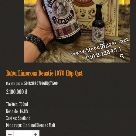
Rượu Timorous Beastie 10YO Hộp Quà
Mã sản phẩm:
5014218807936HQCT1500
2.100.000 đ
Thể tích: 700ml
Nồng độ: 46.8%
Xuất xứ: Scotland
Dòng rượu: Highland Blended Malt