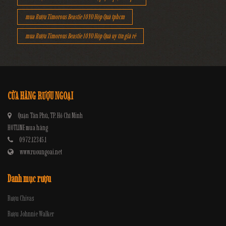
mua Rượu Timorous Beastie 10YO Hộp Quà tphcm
mua Rượu Timorous Beastie 10YO Hộp Quà uy tín giá rẻ
CỬA HÀNG RƯỢU NGOẠI
Quận Tân Phú, TP. Hồ Chí Minh
HOTLINE mua hàng
0972.12345.1
www.ruoungoai.net
Danh mục rượu
Rượu Chivas
Rượu Johnnie Walker