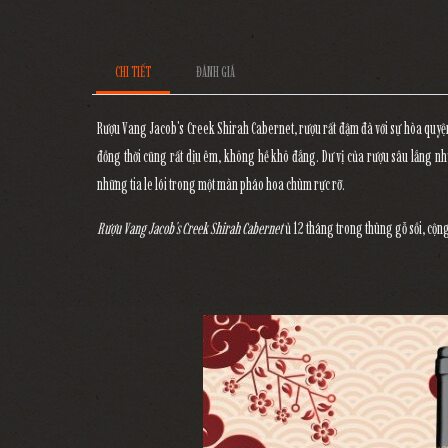
CHI TIẾT
ĐÁNH GIÁ
Rượu Vang Jacob's Creek Shirah Cabernet
, rượu rất đậm đà với sự hòa quyệ
đồng thời cũng rất dịu êm, không hề khô đắng. Dư vị của rượu sâu lắng như
những tia le lói trong một màn pháo hoa chùm rực rỡ.
Rượu Vang Jacob's Creek Shirah Cabernet
ủ 12 tháng trong thùng gỗ sồi, cộn