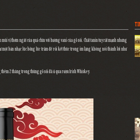
TI
n mùi vị thơm ngát của quả chín với hương vani của gỗ sồi. Chất tanin tuy rất mạnh nhưng
 một bản nhạc lúc bổng lúc trầm để rồi kết thúc trong im lặng không nói thành lời như
g thêm 2 tháng trong thùng gỗ sồi đã ủ qua rượu Irish Whiskey.