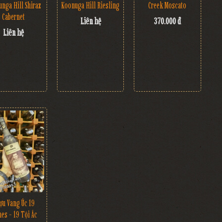
nga Hill Shiraz
Koonuga Hill Riesling
Creek Moscato
Cabernet
Liên hệ
370.000 đ
Liên hệ
ợu Vang Úc 19
mes - 19 Tội Ác