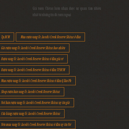
Giá rượu Chivas luôn nhận được sự quan tâm nhiều
nhất từ những tín đồ rượu ngoại
Tp.HCM
Mua rượu vang Úc Jacob's Creek Reserve Shiraz ở đâu
Giá rượu vang Úc Jacob's Creek Reserve Shiraz bao nhiêu
Rượu vang Úc Jacob's Creek Reserve Shiraz ở đâu giá rẻ
Rượu vang Úc Jacob's Creek Reserve Shiraz ở đâu TP.HCM
Mua rượu vang Úc Jacob's Creek Reserve Shiraz ở đâu Q.Tân Ph
Shop rượu bán vang Úc Jacob's Creek Reserve Shiraz
Nơi bán rượu vang Úc Jacob's Creek Reserve Shiraz uy tín giá
Cửa hàng rượu vang Úc Jacob's Creek Reserve Shiraz
Nên mua vang Úc Jacob's Creek Reserve Shiraz ở đâu uy tín Nơ