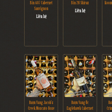
Bin 407 Cabernet
Bin 28 Shiraz
Koonu
Sauvignon
Liên hệ
Liên hệ
Rượu Vang Jacob’s
Rượu Vang Úc
Rư
Creek Moscato Rose
Eaglehawk Cabernet
Cri