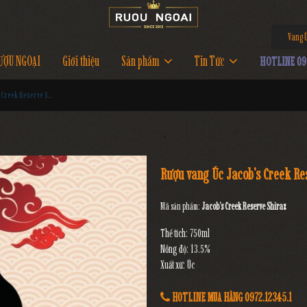
Vang Úc 
ƯỢU NGOẠI
Giới thiệu
Sản phẩm
Tin Tức
HOTLINE 097
Rượu vang Úc Jacob's Creek Reserve Shiraz
Rượu vang Úc Jacob's Creek Re
Mã sản phẩm:
Jacob's Creek Reserve Shiraz
Thể tích: 750ml
Nồng độ: 13.5%
Xuất xứ: Úc
HOTLINE MUA HÀNG 0972.12345.1