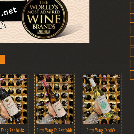
 Vang Penfolds
Rượu Vang Úc Penfolds
Rượu Vang Jacob's