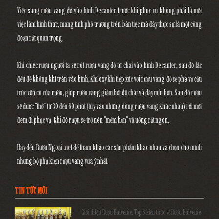
Việc sang rượu vang đỏ vào bình Decanter trước khi phục vụ không phải là một
việc làm hình thức, mang tính phô trương trên bàn tiệc mà đây thực sự là một công
đoạn rất quan trọng.
Khi chiếc rượu người ta sẽ rót rượu vang đỏ từ chai vào bình Decanter, sau đó lắc
đều để không khí tràn vào bình, Khí oxy khi tiếp xúc với rượu vang đỏ sẽ phá vỡ cấu
trúc vốn có của rượu, giúp rượu vang giảm bớt độ chát và dậy mùi hơn. Sau đó rượu
sẽ được "thở" từ 30 đến 60 phút (tùy vào những dòng rượu vang khác nhau) rồi mới
đem đi phục vụ. Khi đó rượu sẽ trở nên "mềm hơn" và uống rất ngon.
Hãy đến Rượu Ngoại .net để tham khảo các sản phẩm khác nhau và chọn cho mình
những bộ phụ kiện rượu vang vừa ý nhất.
TIN TỨC MỚI
Giới thiệu Rượu Balvenie, Top 6 kiến thức về Rượu Balvenie