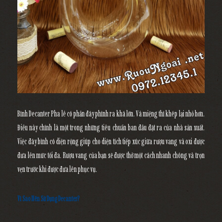
Bình Decanter Pha lê có phần đáy phình ra khá lớn. Và miệng thì khép lại nhỏ hơn.
Điều này chính là một trong những tiêu chuẩn ban đầu đặt ra của nhà sản xuất.
Việc đáy bình có diện rộng giúp cho diện tích tiếp xúc giữa rượu vang và oxi được
đưa lên mức tối đa. Rượu vang của bạn sẽ được thở một cách nhanh chóng và trọn
vẹn trước khi được đưa lên phục vụ.
Vì Sao Nên Sử Dụng Decanter?