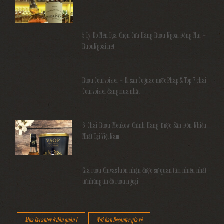
5 Lý Do Nên Lựa Chọn Cửa Hàng Rượu Ngoại Đồng Nai –
RuouNgoai.net
Rượu Courvoisier – Di sản Cognac nước Pháp & Top 7 chai
Courvoisier đáng mua nhất
6 Chai Rượu Meukow Chính Hãng Được Săn Đón Nhiều
Nhất Tại Việt Nam
Giá rượu Chivas luôn nhận được sự quan tâm nhiều nhất
từ những tín đồ rượu ngoại
Mua Decanter ở đâu quận 1
Nơi bán Decanter giá rẻ