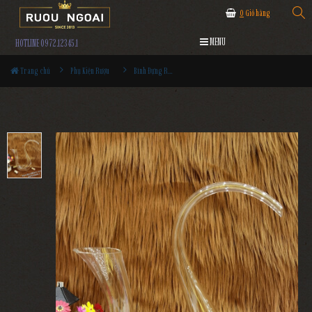
0
Giỏ hàng
MENU
HOTLINE 0972.12345.1
Trang chủ
Phụ Kiện Rượu
Bình Đựng Rượu Vang - Decanter Dáng Đẹp M03