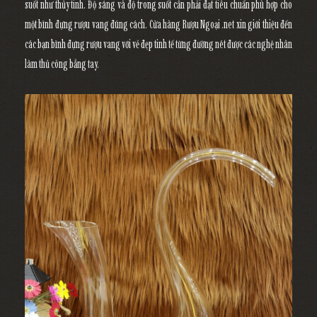
suốt như thủy tinh. Độ sáng và độ trong suốt cần phải đạt tiêu chuẩn phù hợp cho
một bình đựng rượu vang đúng cách. Cửa hàng Rượu Ngoại .net xin giới thiệu đến
các bạn bình đựng rượu vang với vẻ đẹp tinh tế từng đường nét được các nghệ nhân
làm thủ công bẳng tay.