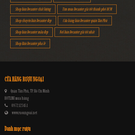
Shop bán Decanter chất lượng
Tìm mua Decanter giá tốt thành phố HCM
Shop chuyên bán Decanter đẹp
Cửa hàng bán Decanter quận Tân Phú
Shop bán Decanter mẫu đẹp
Nơi bán Decanter giá tốt nhất
Shop Bán Decanter pha lê
CỬA HÀNG RƯỢU NGOẠI
Quận Tân Phú, TP. Hồ Chí Minh
HOTLINE mua hàng
0972.12345.1
www.ruoungoai.net
Danh mục rượu