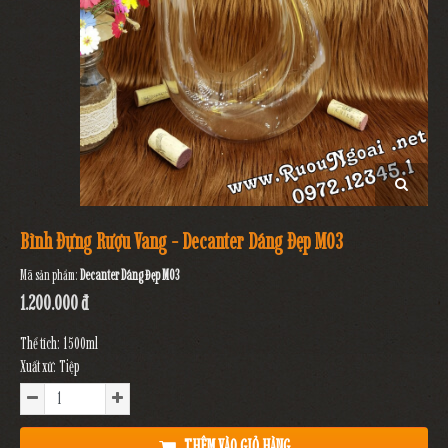
Bình Đựng Rượu Vang - Decanter Dáng Đẹp M03
Mã sản phẩm:
Decanter Dáng Đẹp M03
1.200.000 đ
Thể tích: 1500ml
Xuất xứ: Tiệp
THÊM VÀO GIỎ HÀNG