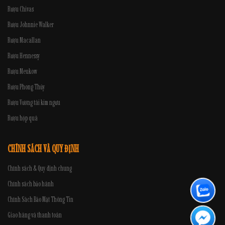
Rượu Chivas
Rượu Johnnie Walker
Rượu Macallan
Rượu Hennessy
Rượu Meukow
Rượu Phong Thủy
Rượu Vương tài kim ngưu
Rượu hộp quà
CHÍNH SÁCH VÀ QUY ĐỊNH
Chính sách & Quy định chung
Chính sách bảo hành
Chính Sách Bảo Mật Thông Tin
Giao hàng và thanh toán