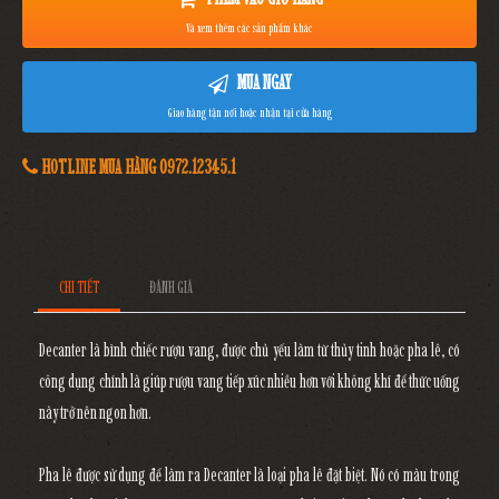
Và xem thêm các sản phẩm khác
MUA NGAY
Giao hàng tận nơi hoặc nhận tại cửa hàng
HOTLINE MUA HÀNG 0972.12345.1
CHI TIẾT
ĐÁNH GIÁ
Decanter là bình chiếc rượu vang, được chủ yếu làm từ thủy tinh hoặc pha lê, có
công dụng chính là giúp rượu vang tiếp xúc nhiều hơn với không khí để thức uống
này trở nên ngon hơn.
Pha lê được sử dụng để làm ra Decanter là loại pha lê đặt biệt. Nó có màu trong