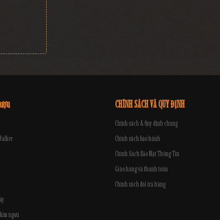
rượu
CHÍNH SÁCH VÀ QUY ĐỊNH
Chính sách & Quy định chung
Walker
Chính sách bảo hành
Chính Sách Bảo Mật Thông Tin
Giao hàng và thanh toán
Chính sách đổi trả hàng
ủy
 kim ngưu