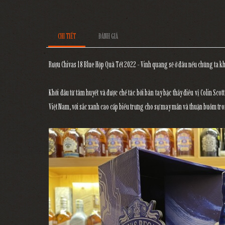
CHI TIẾT
ĐÁNH GIÁ
Rượu Chivas 18 Blue Hộp Quà Tết 2022 - Vinh quang sẽ ở đâu nếu chúng ta k
Khởi đầu từ tâm huyết và được chế tác bởi bàn tay bậc thầy điều vị Colin Sco
Việt Nam, với sắc xanh cao cấp biểu trưng cho sự may mắn và thuận buồm tr