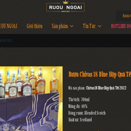
Rượu C
ƯỢU NGOẠI
Giới thiệu
Sản phẩm
Tin Tức
HOTLINE 097
à Tết 2022
Rượu Chivas 18 Blue Hộp Quà T
Mã sản phẩm:
Chivas 18 Blue Hộp Quà Tết 2022
Thể tích: 700ml
Nồng độ: 40%
Dòng rượu: Blended Scotch
Xuất xứ: Scotland