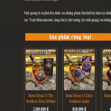
Vinh quang là sự phối hòa đỉnh cao những phẩm chất tinh túy nhất của nhữ
cực. Trước thềm năm mới, cùng nân ly chúc mừng cho vinh quang của những ng
Sản phẩm cùng loại
Rượu Chivas 12 The
Rượu Chivas 13 Extra
Rượu 
Borthers Blen 1000ml
Bourbon Casks
1.100.000 đ
850.000 đ