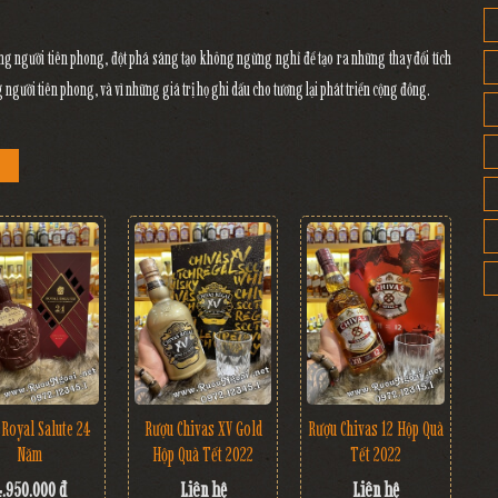
ng người tiên phong, đột phá sáng tạo không ngừng nghỉ để tạo ra những thay đổi tích
ười tiên phong, và vì những giá trị họ ghi dấu cho tương lại phát triển cộng đồng.
Royal Salute 24
Rượu Chivas XV Gold
Rượu Chivas 12 Hộp Quà
Năm
Hộp Quà Tết 2022
Tết 2022
4.950.000 đ
Liên hệ
Liên hệ