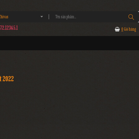
hivas
2.12345.1
0
Giỏ hàng
ết 2022