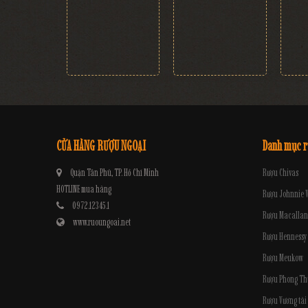
CỬA HÀNG RƯỢU NGOẠI
Danh mục 
Quận Tân Phú, TP. Hồ Chí Minh
Rượu Chivas
HOTLINE mua hàng
Rượu Johnnie 
0972.12345.1
Rượu Macallan
www.ruoungoai.net
Rượu Hennessy
Rượu Meukow
Rượu Phong Th
Rượu Vương tài