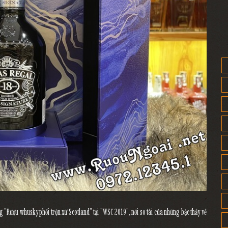
g "Rượu whusky phối trộn xứ Scotland" tại "WSC 2019", nới so tài của những bậc thầy về