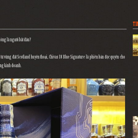
TI
hông là người bắt đầu?
tt từ vùng đất Scotland huyền thoại, Chivas 18 Blue Signature là phiên bản độc quyền cho
ong kinh doanh.