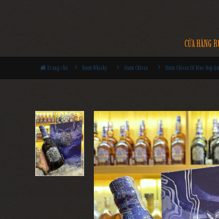
CỬA HÀNG R
Trang chủ
Rượu Whisky
Rượu Chivas
Rượu Chivas 18 Blue Hộp Qu