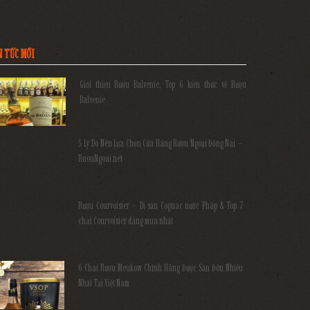
N TỨC MỚI
Giới thiệu Rượu Balvenie, Top 6 kiến thức về Rượu
Balvenie
5 Lý Do Nên Lựa Chọn Cửa Hàng Rượu Ngoại Đồng Nai –
RuouNgoai.net
Rượu Courvoisier – Di sản Cognac nước Pháp & Top 7
chai Courvoisier đáng mua nhất
6 Chai Rượu Meukow Chính Hãng Được Săn Đón Nhiều
Nhất Tại Việt Nam