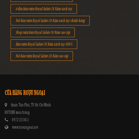
ở đâu bán rượu Royal Salute 24 Năm xách tay
Nơi bán rượu Royal Salute 24 Năm xách tay chính hãng
Shop rượu bán Royal Salute 24 Năm cao cấp
Bán rượu Royal Salute 24 Năm xách tay 100%
Nơi bán rượu Royal Salute 24 Năm cao cấp
CỬA HÀNG RƯỢU NGOẠI
Quận Tân Phú, TP. Hồ Chí Minh
HOTLINE mua hàng
0972.12345.1
www.ruoungoai.net