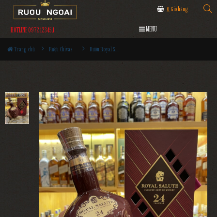
0
Giỏ hàng
MENU
HOTLINE 0972.12345.1
Trang chủ
Rượu Chivas
Rượu Royal Salute 24 Năm