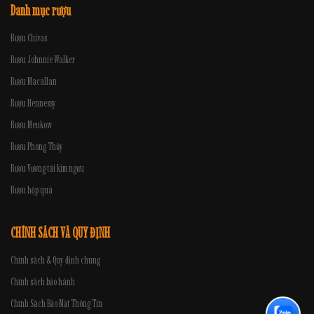
Danh mục rượu
Rượu Chivas
Rượu Johnnie Walker
Rượu Macallan
Rượu Hennessy
Rượu Meukow
Rượu Phong Thủy
Rượu Vương tài kim ngưu
Rượu hộp quà
CHÍNH SÁCH VÀ QUY ĐỊNH
Chính sách & Quy định chung
Chính sách bảo hành
Chính Sách Bảo Mật Thông Tin