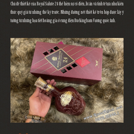
Chủ đề thiết kế của Royal Salute 24 thể hiện sự cổ điển, bí ẩn và tinh tế tựa như kiến
thức quý giá từ những thế kỹ trước. Những đường nét thiết kế trên hộp được lấy ý
tưởng từ những họa tiết hoàng gia ở cung điện Buckingham Vương quốc Anh.