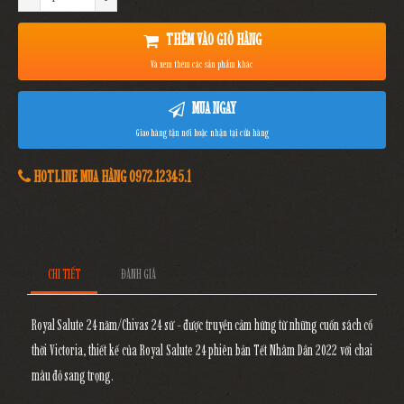
THÊM VÀO GIỎ HÀNG
Và xem thêm các sản phẩm khác
MUA NGAY
Giao hàng tận nơi hoặc nhận tại cửa hàng
HOTLINE MUA HÀNG 0972.12345.1
CHI TIẾT
ĐÁNH GIÁ
Royal Salute 24 năm/Chivas 24 sứ - được truyền cảm hứng từ những cuốn sách cổ
thời Victoria, thiết kế của Royal Salute 24 phiên bản Tết Nhâm Dần 2022 với chai
màu đỏ sang trọng.