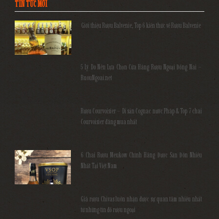
TIN TỨC MỚI
Giới thiệu Rượu Balvenie, Top 6 kiến thức về Rượu Balvenie
5 Lý Do Nên Lựa Chọn Cửa Hàng Rượu Ngoại Đồng Nai –
RuouNgoai.net
Rượu Courvoisier – Di sản Cognac nước Pháp & Top 7 chai
Courvoisier đáng mua nhất
6 Chai Rượu Meukow Chính Hãng Được Săn Đón Nhiều
Nhất Tại Việt Nam
Giá rượu Chivas luôn nhận được sự quan tâm nhiều nhất
từ những tín đồ rượu ngoại