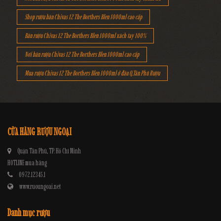
Shop rượu bán Chivas 12 The Borthers Blen 1000ml cao cấp
Bán rượu Chivas 12 The Borthers Blen 1000ml xách tay 100%
Nơi bán rượu Chivas 12 The Borthers Blen 1000ml cao cấp
Mua rượu Chivas 12 The Borthers Blen 1000ml ở đâu Q.Tân Phú Rượu
CỬA HÀNG RƯỢU NGOẠI
Quận Tân Phú, TP. Hồ Chí Minh
HOTLINE mua hàng
0972.12345.1
www.ruoungoai.net
Danh mục rượu