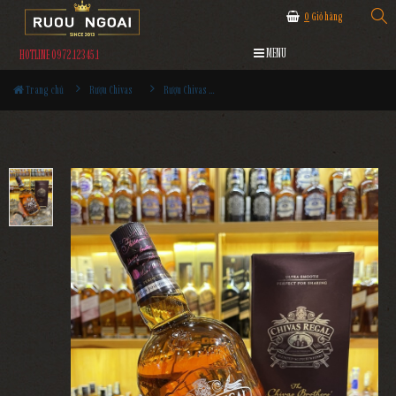
0
Giỏ hàng
MENU
HOTLINE 0972.12345.1
Trang chủ
Rượu Chivas
Rượu Chivas 12 The Borthers Blen 1000ml