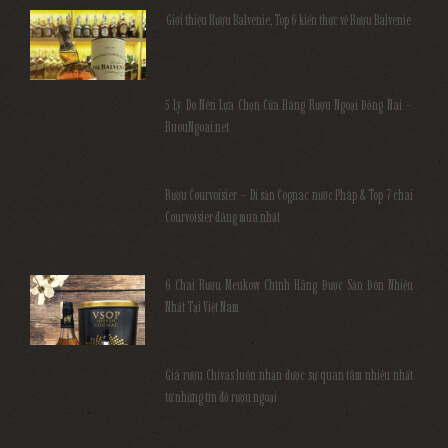
Giới thiệu Rượu Balvenie, Top 6 kiến thức về Rượu Balvenie
5 Lý Do Nên Lựa Chọn Cửa Hàng Rượu Ngoại Đồng Nai –
RuouNgoai.net
Rượu Courvoisier – Di sản Cognac nước Pháp & Top 7 chai
Courvoisier đáng mua nhất
6 Chai Rượu Meukow Chính Hãng Được Săn Đón Nhiều
Nhất Tại Việt Nam
Giá rượu Chivas luôn nhận được sự quan tâm nhiều nhất
từ những tín đồ rượu ngoại