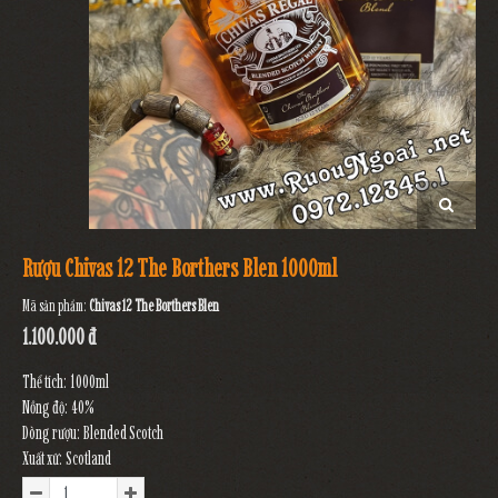
Rượu Chivas 12 The Borthers Blen 1000ml
Mã sản phẩm:
Chivas 12 The Borthers Blen
1.100.000 đ
Thể tích: 1000ml
Nồng độ: 40%
Dòng rượu: Blended Scotch
Xuất xứ: Scotland