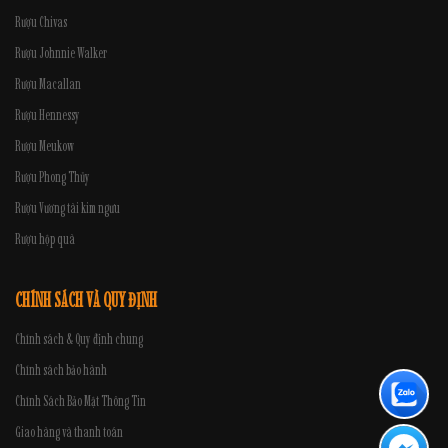
Rượu Chivas
Rượu Johnnie Walker
Rượu Macallan
Rượu Hennessy
Rượu Meukow
Rượu Phong Thủy
Rượu Vương tài kim ngưu
Rượu hộp quà
CHÍNH SÁCH VÀ QUY ĐỊNH
Chính sách & Quy định chung
Chính sách bảo hành
Chính Sách Bảo Mật Thông Tin
Giao hàng và thanh toán