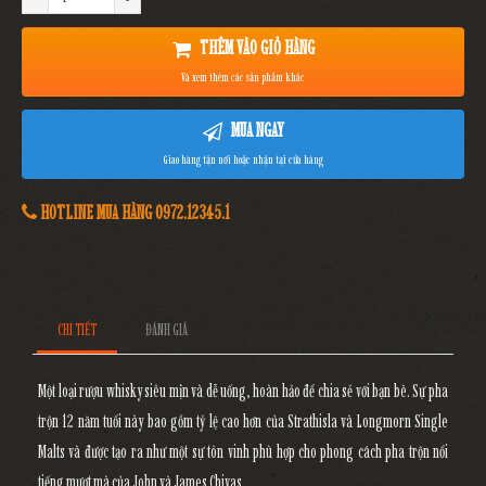
THÊM VÀO GIỎ HÀNG
Và xem thêm các sản phẩm khác
MUA NGAY
Giao hàng tận nơi hoặc nhận tại cửa hàng
HOTLINE MUA HÀNG 0972.12345.1
CHI TIẾT
ĐÁNH GIÁ
Một loại rượu whisky siêu mịn và dễ uống, hoàn hảo để chia sẻ với bạn bè. Sự pha
trộn 12 năm tuổi này bao gồm tỷ lệ cao hơn của Strathisla và Longmorn Single
Malts và được tạo ra như một sự tôn vinh phù hợp cho phong cách pha trộn nổi
tiếng mượt mà của John và James Chivas.