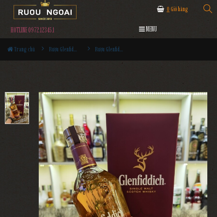
0
Giỏ hàng
MENU
HOTLINE 0972.12345.1
Trang chủ
Rượu Glenfiddich
Rượu Glenfiddich 25YO