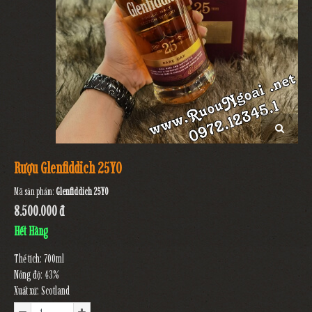
Rượu Glenfiddich 25YO
Mã sản phẩm:
Glenfiddich 25YO
8.500.000 đ
Hết Hàng
Thể tích: 700ml
Nồng độ: 43%
Xuất xứ: Scotland