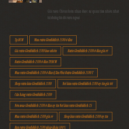
Giá rượu Chivas luôn nhận được sự quan tâm nhiều nhất
từ những tín đồ rượu ngoại
Tp.HCM
Mua rượu Glenfiddich 25YO ở đâu
Giá rượu Glenfiddich 25YO bao nhiêu
Rượu Glenfiddich 25YO ở đâu giá rẻ
Rượu Glenfiddich 25YO ở đâu TP.HCM
Mua rượu Glenfiddich 25YO ở đâu Q.Tân Phú Rượu Glenfiddich 25YO T
Shop rượu bán Glenfiddich 25YO
Nơi bán rượu Glenfiddich 25YO uy tín giá tốt
Cửa hàng rượu Glenfiddich 25YO
Nên mua Glenfiddich 25YO ở đâu uy tín Nơi bán rượu Glenfiddich 25
Mua rượu Glenfiddich 25YO giá rẻ
Shop bán rượu Glenfiddich 25YO uy tín
Bán rượu Glenfiddich 25YO nhập khẩu 100%