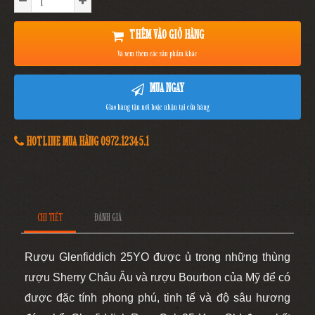
THÊM VÀO GIỎ HÀNG
Và xem thêm các sản phẩm khác
MUA NGAY
Giao hàng tận nơi hoặc nhận tại cửa hàng
HOTLINE MUA HÀNG 0972.12345.1
CHI TIẾT
ĐÁNH GIÁ
Rượu Glenfiddich 25YO được ủ trong những thùng
rượu Sherry Châu Âu và rượu Bourbon của Mỹ để có
được đặc tính phong phú, tinh tế và độ sâu hương