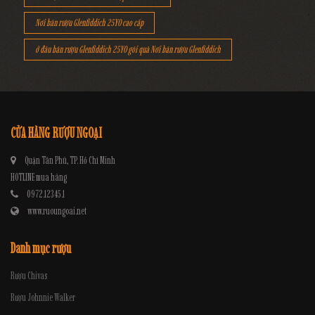
Nơi bán rượu Glenfiddich 25YO cao cấp
ở đâu bán rượu Glenfiddich 25YO gói quà Nơi bán rượu Glenfiddich
CỬA HÀNG RƯỢU NGOẠI
Quận Tân Phú, TP. Hồ Chí Minh
HOTLINE mua hàng
0972.12345.1
www.ruoungoai.net
Danh mục rượu
Rượu Chivas
Rượu Johnnie Walker