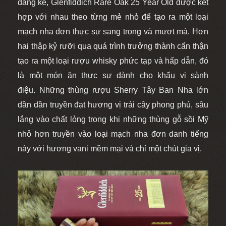
đáng kể, Glenfiddich Rare Oak 25 Year Old được kết
hợp với nhau theo từng mẻ nhỏ để tạo ra một loại
mạch nha đơn thực sự sang trọng và mượt mà. Hơn
hai thập kỷ rưỡi qua quá trình trưởng thành cẩn thận
tạo ra một loại rượu whisky phức tạp và hấp dẫn, đó
là một món ăn thực sự dành cho khẩu vị sành
điệu. Những thùng rượu Sherry Tây Ban Nha lớn
dần dần truyền đạt hương vị trái cây phong phú, sâu
lắng vào chất lỏng trong khi những thùng gỗ sồi Mỹ
nhỏ hơn truyền vào loại mạch nha đơn danh tiếng
này với hương vani mềm mại và chỉ một chút gia vị.