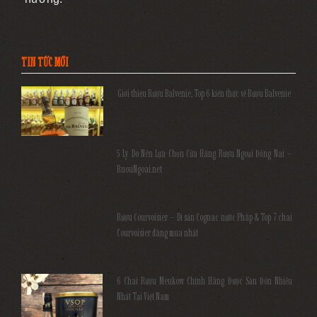
TIN TỨC MỚI
Giới thiệu Rượu Balvenie, Top 6 kiến thức về Rượu Balvenie
5 Lý Do Nên Lựa Chọn Cửa Hàng Rượu Ngoại Đồng Nai –
RuouNgoai.net
Rượu Courvoisier – Di sản Cognac nước Pháp & Top 7 chai
Courvoisier đáng mua nhất
6 Chai Rượu Meukow Chính Hãng Được Săn Đón Nhiều
Nhất Tại Việt Nam