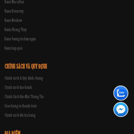
Rượu Macallan
Rượu Hennessy
Rượu Meukow
Rượu Phong Thủy
Rượu Vương tài kim ngưu
Rượu hộp quà
CHÍNH SÁCH VÀ QUY ĐỊNH
Chính sách & Quy định chung
Chính sách bảo hành
Chính Sách Bảo Mật Thông Tin
Giao hàng và thanh toán
Chính sách đổi trả hàng
ĐỊA ĐIỂM