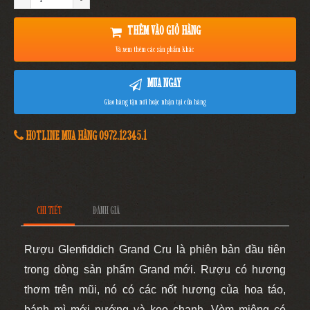
THÊM VÀO GIỎ HÀNG
Và xem thêm các sản phẩm khác
MUA NGAY
Giao hàng tận nơi hoặc nhận tại cửa hàng
HOTLINE MUA HÀNG 0972.12345.1
CHI TIẾT
ĐÁNH GIÁ
Rượu
Glenfiddich Grand Cru là phiên bản đầu tiên
trong dòng sản phẩm Grand mớ
i. Rượu có hương
thơm trên
mũi, nó có các nốt hương của hoa táo,
bánh mì mới nướng và kẹo chanh. Vòm miệng có