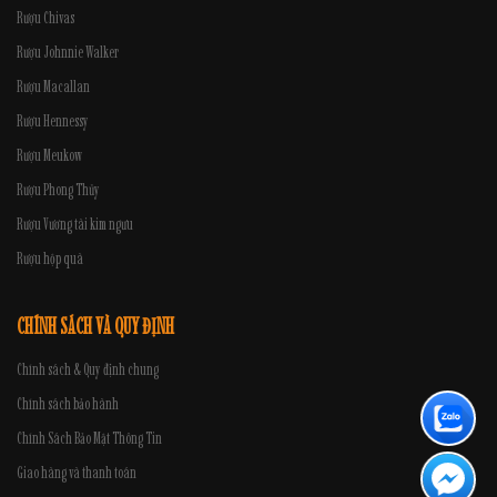
Rượu Chivas
Rượu Johnnie Walker
Rượu Macallan
Rượu Hennessy
Rượu Meukow
Rượu Phong Thủy
Rượu Vương tài kim ngưu
Rượu hộp quà
CHÍNH SÁCH VÀ QUY ĐỊNH
Chính sách & Quy định chung
Chính sách bảo hành
Chính Sách Bảo Mật Thông Tin
Giao hàng và thanh toán