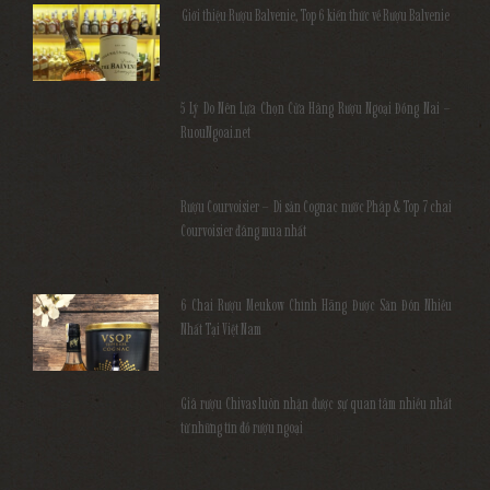
Giới thiệu Rượu Balvenie, Top 6 kiến thức về Rượu Balvenie
5 Lý Do Nên Lựa Chọn Cửa Hàng Rượu Ngoại Đồng Nai –
RuouNgoai.net
Rượu Courvoisier – Di sản Cognac nước Pháp & Top 7 chai
Courvoisier đáng mua nhất
6 Chai Rượu Meukow Chính Hãng Được Săn Đón Nhiều
Nhất Tại Việt Nam
Giá rượu Chivas luôn nhận được sự quan tâm nhiều nhất
từ những tín đồ rượu ngoại