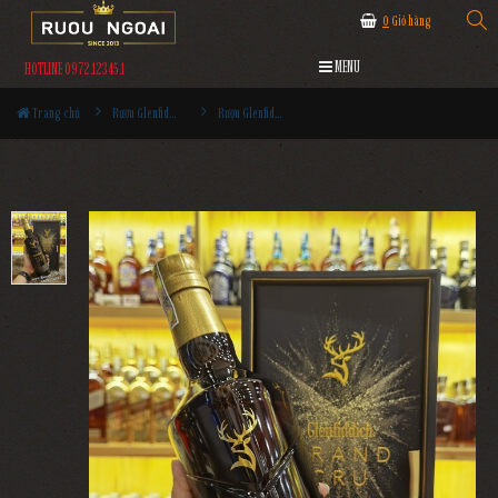
0
Giỏ hàng
MENU
HOTLINE 0972.12345.1
Trang chủ
Rượu Glenfiddich
Rượu Glenfiddich Grand Cru 23 Năm