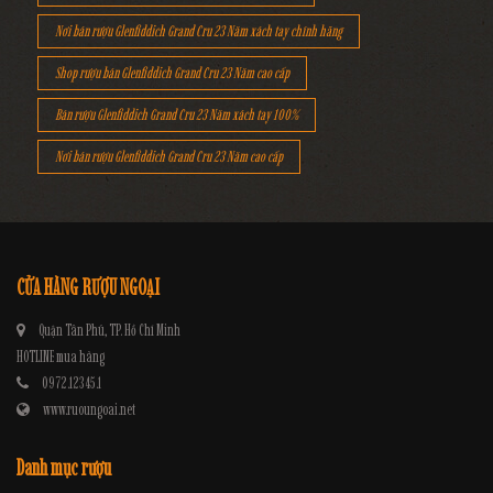
Nơi bán rượu Glenfiddich Grand Cru 23 Năm xách tay chính hãng
Shop rượu bán Glenfiddich Grand Cru 23 Năm cao cấp
Bán rượu Glenfiddich Grand Cru 23 Năm xách tay 100%
Nơi bán rượu Glenfiddich Grand Cru 23 Năm cao cấp
CỬA HÀNG RƯỢU NGOẠI
Quận Tân Phú, TP. Hồ Chí Minh
HOTLINE mua hàng
0972.12345.1
www.ruoungoai.net
Danh mục rượu