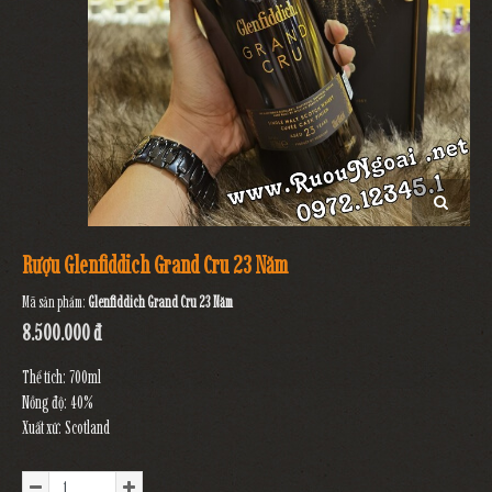
Rượu Glenfiddich Grand Cru 23 Năm
Mã sản phẩm:
Glenfiddich Grand Cru 23 Năm
8.500.000 đ
Thể tích: 700ml
Nồng độ: 40%
Xuất xứ: Scotland