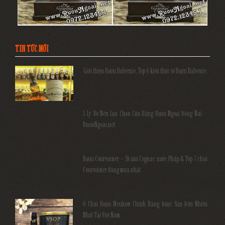
TIN TỨC MỚI
Giới thiệu Rượu Balvenie, Top 6 kiến thức về Rượu Balvenie
5 Lý Do Nên Lựa Chọn Cửa Hàng Rượu Ngoại Đồng Nai –
RuouNgoai.net
Rượu Courvoisier – Di sản Cognac nước Pháp & Top 7 chai
Courvoisier đáng mua nhất
6 Chai Rượu Meukow Chính Hãng Được Săn Đón Nhiều
Nhất Tại Việt Nam