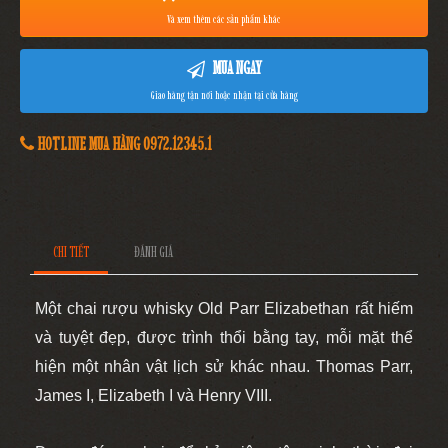
Và xem thêm các sản phẩm khác
MUA NGAY
Giao hàng tận nơi hoặc nhận tại cửa hàng
HOTLINE MUA HÀNG 0972.12345.1
CHI TIẾT
ĐÁNH GIÁ
Một chai rượu whisky Old Parr Elizabethan rất hiếm
và tuyệt đẹp, được trình thổi bằng tay, mỗi mặt thể
hiện một nhân vật lịch sử khác nhau. Thomas Parr,
James I, Elizabeth I và Henry VIII.