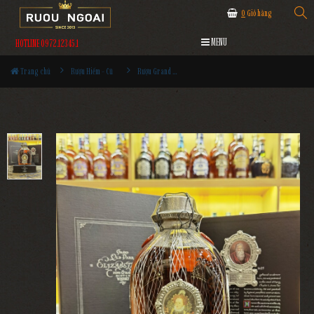
0
Giỏ hàng
MENU
HOTLINE 0972.12345.1
Trang chủ
Rượu Hiếm - Cũ
Rượu Grand Old Parr Elizabethan