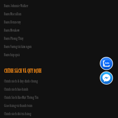
Rượu Johnnie Walker
Rượu Macallan
Rượu Hennessy
Rượu Meukow
Rượu Phong Thủy
Rượu Vương tài kim ngưu
Rượu hộp quà
CHÍNH SÁCH VÀ QUY ĐỊNH
Chính sách & Quy định chung
Chính sách bảo hành
Chính Sách Bảo Mật Thông Tin
Giao hàng và thanh toán
Chính sách đổi trả hàng