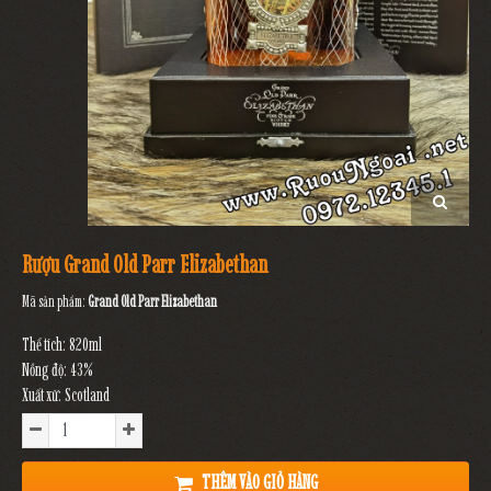
Rượu Grand Old Parr Elizabethan
Mã sản phẩm:
Grand Old Parr Elizabethan
Thể tích: 820ml
Nồng độ: 43%
Xuất xứ: Scotland
THÊM VÀO GIỎ HÀNG