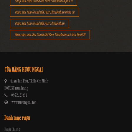
Shop Bán rượu Grand Old Parr Elizabethan pha lê
Rượu Sưu Tầm Grand Old Parr Elizabethan hiếm cũ
Rượu Sưu Tầm Grand Old Parr Elizabethan
Mua rượu sưu tầm Grand Old Parr Elizabethan ở đâu Tp.HCM
CỬA HÀNG RƯỢU NGOẠI
Quận Tân Phú, TP. Hồ Chí Minh
HOTLINE mua hàng
0972.12345.1
www.ruoungoai.net
Danh mục rượu
Rượu Chivas