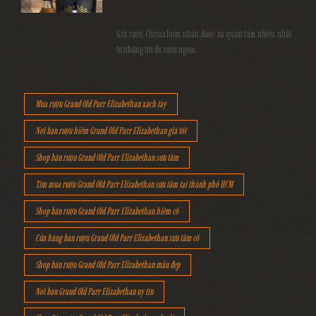
Giá rượu Chivas luôn nhận được sự quan tâm nhiều nhất
từ những tín đồ rượu ngoại
Mua rượu Grand Old Parr Elizabethan xách tay
Nơi bán rượu hiếm Grand Old Parr Elizabethan giá tốt
Shop bán rượu Grand Old Parr Elizabethan sưu tầm
Tìm mua rượu Grand Old Parr Elizabethan sưu tầm tại thành phố HCM
Shop bán rượu Grand Old Parr Elizabethan hiêm cổ
Cửa hàng bán rượu Grand Old Parr Elizabethan sưu tầm cổ
Shop bán rượu Grand Old Parr Elizabethan mẫu đẹp
Nơi bán Grand Old Parr Elizabethan uy tín