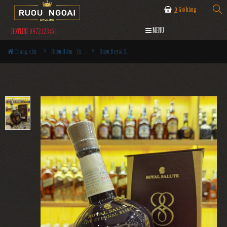
0
Giỏ hàng
MENU
HOTLINE 0972.12345.1
Trang chủ
Rượu Hiếm - Cũ
Rượu Royal Salute 88