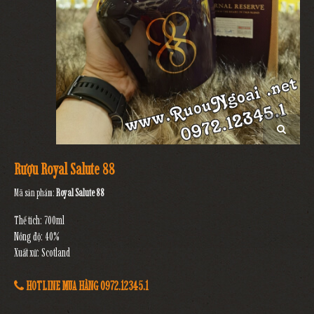
Rượu Royal Salute 88
Mã sản phẩm:
Royal Salute 88
Thể tích: 700ml
Nồng độ: 40%
Xuất xứ: Scotland
HOTLINE MUA HÀNG 0972.12345.1