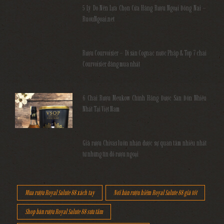
5 Lý Do Nên Lựa Chọn Cửa Hàng Rượu Ngoại Đồng Nai –
RuouNgoai.net
Rượu Courvoisier – Di sản Cognac nước Pháp & Top 7 chai
Courvoisier đáng mua nhất
6 Chai Rượu Meukow Chính Hãng Được Săn Đón Nhiều
Nhất Tại Việt Nam
Giá rượu Chivas luôn nhận được sự quan tâm nhiều nhất
từ những tín đồ rượu ngoại
Mua rượu Royal Salute 88 xách tay
Nơi bán rượu hiếm Royal Salute 88 giá tốt
Shop bán rượu Royal Salute 88 sưu tầm