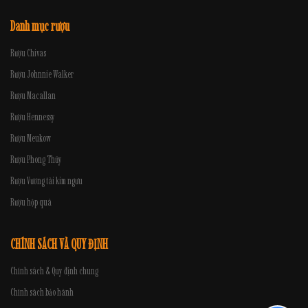
Danh mục rượu
Rượu Chivas
Rượu Johnnie Walker
Rượu Macallan
Rượu Hennessy
Rượu Meukow
Rượu Phong Thủy
Rượu Vương tài kim ngưu
Rượu hộp quà
CHÍNH SÁCH VÀ QUY ĐỊNH
Chính sách & Quy định chung
Chính sách bảo hành