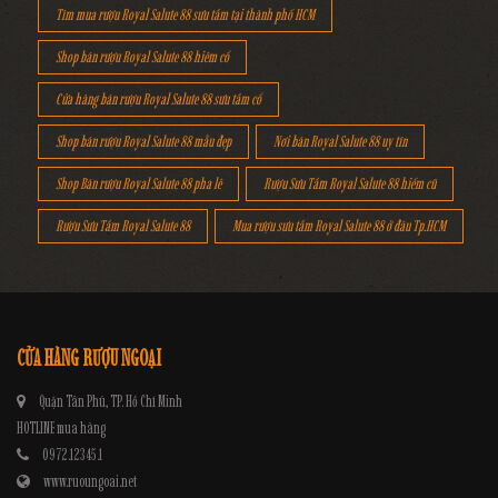
Tìm mua rượu Royal Salute 88 sưu tầm tại thành phố HCM
Shop bán rượu Royal Salute 88 hiêm cổ
Cửa hàng bán rượu Royal Salute 88 sưu tầm cổ
Shop bán rượu Royal Salute 88 mẫu đẹp
Nơi bán Royal Salute 88 uy tín
Shop Bán rượu Royal Salute 88 pha lê
Rượu Sưu Tầm Royal Salute 88 hiếm cũ
Rượu Sưu Tầm Royal Salute 88
Mua rượu sưu tầm Royal Salute 88 ở đâu Tp.HCM
CỬA HÀNG RƯỢU NGOẠI
Quận Tân Phú, TP. Hồ Chí Minh
HOTLINE mua hàng
0972.12345.1
www.ruoungoai.net