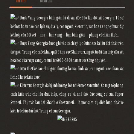
CHI TIẾT
ĐÁNH GIÁ
Rượu Vang Georgia bình gốm là di sản độc đáo lâu đời xứ Georgia. Là sự
kết hợp hoàn hảo của lịch sử, địa lý, con người, kiến trúc, văn hóa và nghệ thuật. Sự
kết hợp của Đất sét – nho – làm vang – làm bình gốm – phong cách ẩm thực…
Rượu Vang Georgia được ghi vào sách kỷ lục Guinness là lâu đời nhất trên
thế giới. Trong các cuộc khai quật ở khu vực Shulaveri, người ta đã tìm thấy dấu vết
hóa học của rượu vang, có tuổi từ 6000-5800 năm trước Công nguyên.
Mẫu thiết kế các chai gốm thường là mẫu linh vật, con người, các nhân vật
lịch sử hoặc kiến trúc.
Kiến trúc Georgia đã bị ảnh hưởng bởi nhiều nền văn minh. Có một số phong
cách kiến trúc cho lâu đài, tháp, công sự và nhà thờ. Các công sự của Upper
Svaneti. Thị trấn lâu đài Shatili ở Khevsureti… là một số ví dụ điển hình nhất về
kiến trúc lâu đài thời Trung cổ của Georgia.