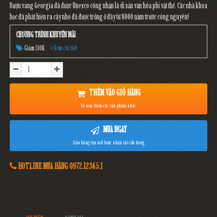
Rượu vang Georgia đã được Unesco công nhận là di sản văn hóa phi vật thể. Các nhà khoa
học đã phát hiện ra cây nho đã được trồng ở đây từ 8000 năm trước công nguyên!
CHƯƠNG TRÌNH KHUYẾN MÃI
Giảm 510K
Xem chi tiết
THÊM VÀO GIỎ HÀNG
Và xem thêm các sản phẩm khác
MUA NGAY
Giao hàng tận nơi hoặc nhận tại cửa hàng
HOTLINE MUA HÀNG 0972.12345.1