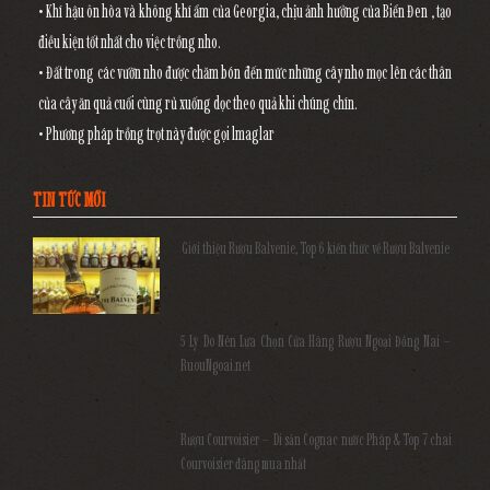
• Khí hậu ôn hòa và không khí ẩm của Georgia, chịu ảnh hưởng của Biển Đen , tạo
điều kiện tốt nhất cho việc trồng nho.
• Đất trong các vườn nho được chăm bón đến mức những cây nho mọc lên các thân
của cây ăn quả cuối cùng rủ xuống dọc theo quả khi chúng chín.
• Phương pháp trồng trọt này được gọi lmaglar
TIN TỨC MỚI
Giới thiệu Rượu Balvenie, Top 6 kiến thức về Rượu Balvenie
5 Lý Do Nên Lựa Chọn Cửa Hàng Rượu Ngoại Đồng Nai –
RuouNgoai.net
Rượu Courvoisier – Di sản Cognac nước Pháp & Top 7 chai
Courvoisier đáng mua nhất