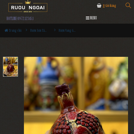
0
Giỏ hàng
MENU
HOTLINE 0972.12345.1
Trang chủ
Rượu Sưu Tầm - Nga
Rượu Vang Gốm Georgia MS76