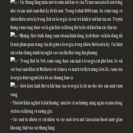
Các thung lũng màu mỡ và sườn núi bảo vệ của Transcaucasia là nơi trồng
nho và sản xuất rượu thời kỳ đồ đá mới. Trong ít nhất 8000 năm. Do rượu vang có
nhiều thiên niên kỷ trong lịch sử Georgia và vai trò kinh tế nổi bật của nó. Truyền
thống rượu vang được coi là gắn liền và không thể tách rời khỏi bản sắc dân tộc.
Những chiếc bình đựng rượu với mọi hình dáng, kích thước và kiểu dáng đã
là một phần quan trọng của đồ gốm ở Georgia trong nhiều thiên niên kỷ. Các hiện
vật cổ đại chứng minh tay nghề cao của thợ thủ công địa phương.
Trong thời Xô Viết, rượu vang được sản xuất ở Georgia rất phổ biến. So với
các loại rượu khác từ Moldavia và Crimea có mặt trên thị trường Liên Xô, rượu của
Georgia được người Liên Xô ưa chuộng hơn cả.
Điều kiện lãnh thổ và khí hậu của Georgia là tối ưu cho việc sản xuất rượu
vang.
• Thời tiết khắc nghiệt là bất thường: mùa hè có xu hướng nắng ngắn và mùa đông
ôn hòa và không có sương giá.
• Các suối tự nhiên có rất nhiều và các suối trên núi Caucasian thoát nước giàu
khoáng chất vào các thung lũng.