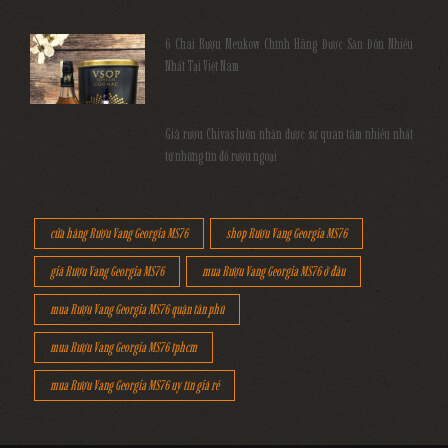
6 Chai Rượu Meukow Chính Hãng Được Săn Đón Nhiều
Nhất Tại Việt Nam
Giá rượu Chivas luôn nhận được sự quan tâm nhiều nhất
từ những tín đồ rượu ngoại
cửa hàng Rượu Vang Georgia MS76
shop Rượu Vang Georgia MS76
giá Rượu Vang Georgia MS76
mua Rượu Vang Georgia MS76 ở đâu
mua Rượu Vang Georgia MS76 quận tân phú
mua Rượu Vang Georgia MS76 tphcm
mua Rượu Vang Georgia MS76 uy tín giá rẻ