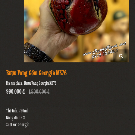
Rượu Vang Gốm Georgia MS76
Mã sản phẩm:
Rượu Vang Georgia MS76
990.000 đ
1.500.000 đ
Thể tích: 750ml
Nồng độ: 12%
Xuất xứ: Georgia