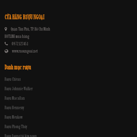
CỬA HÀNG RƯỢU NGOẠI
Quận Tân Phú, TP. Hồ Chí Minh
HOTLINE mua hàng
0972.12345.1
www.ruoungoai.net
Danh mục rượu
Rượu Chivas
Rượu Johnnie Walker
Rượu Macallan
Rượu Hennessy
Rượu Meukow
Rượu Phong Thủy
Rượu Vương tài kim ngưu