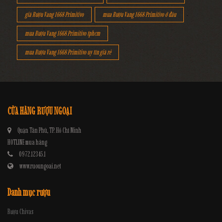
giá Rượu Vang 1668 Primitivo
mua Rượu Vang 1668 Primitivo ở đâu
mua Rượu Vang 1668 Primitivo tphcm
mua Rượu Vang 1668 Primitivo uy tín giá rẻ
CỬA HÀNG RƯỢU NGOẠI
Quận Tân Phú, TP. Hồ Chí Minh
HOTLINE mua hàng
0972.12345.1
www.ruoungoai.net
Danh mục rượu
Rượu Chivas