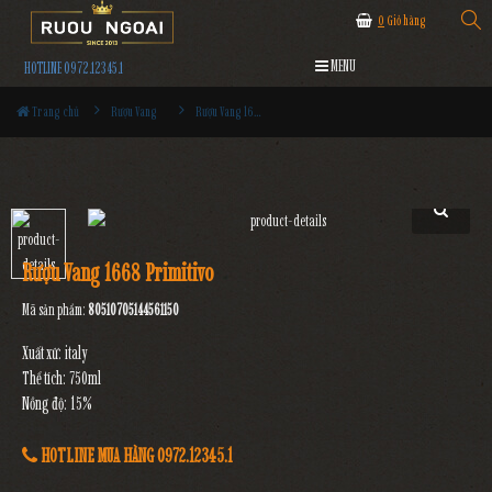
0
Giỏ hàng
MENU
HOTLINE 0972.12345.1
Trang chủ
Rượu Vang
Rượu Vang 1668 Primitivo
Rượu Vang 1668 Primitivo
Mã sản phẩm:
80510705144561150
Xuất xứ: italy
Thể tích: 750ml
Nồng độ: 15%
HOTLINE MUA HÀNG 0972.12345.1