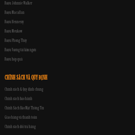
Rượu Johnnie Walker
Rượu Macallan
Rượu Hennessy
Rượu Meukow
Rượu Phong Thủy
Rượu Vương tài kim ngưu
Rượu hộp quà
CHÍNH SÁCH VÀ QUY ĐỊNH
Chính sách & Quy định chung
Chính sách bảo hành
Chính Sách Bảo Mật Thông Tin
Giao hàng và thanh toán
Chính sách đổi trả hàng