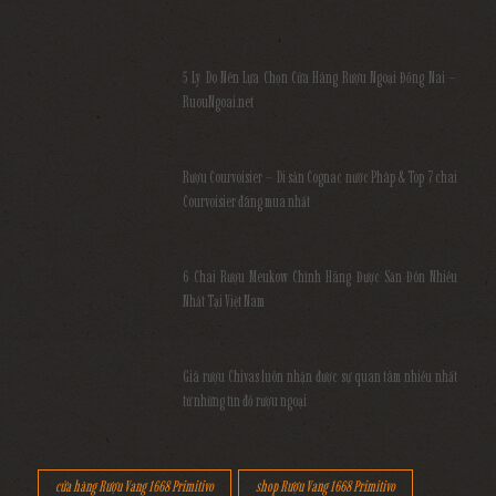
5 Lý Do Nên Lựa Chọn Cửa Hàng Rượu Ngoại Đồng Nai –
RuouNgoai.net
Rượu Courvoisier – Di sản Cognac nước Pháp & Top 7 chai
Courvoisier đáng mua nhất
6 Chai Rượu Meukow Chính Hãng Được Săn Đón Nhiều
Nhất Tại Việt Nam
Giá rượu Chivas luôn nhận được sự quan tâm nhiều nhất
từ những tín đồ rượu ngoại
cửa hàng Rượu Vang 1668 Primitivo
shop Rượu Vang 1668 Primitivo