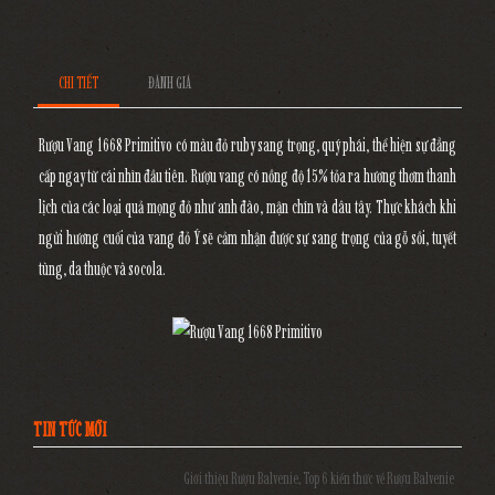
CHI TIẾT
ĐÁNH GIÁ
Rượu Vang 1668 Primitivo
có màu đỏ ruby sang trọng, quý phái, thể hiện sự đẳng
cấp ngay từ cái nhìn đầu tiên. Rượu vang có nồng độ 15% tỏa ra hương thơm thanh
lịch của các loại quả mọng đỏ như anh đào, mận chín và dâu tây. Thực khách khi
ngửi hương cuối của vang đỏ Ý sẽ cảm nhận được sự sang trọng của gỗ sồi, tuyết
tùng, da thuộc và socola.
TIN TỨC MỚI
Giới thiệu Rượu Balvenie, Top 6 kiến thức về Rượu Balvenie