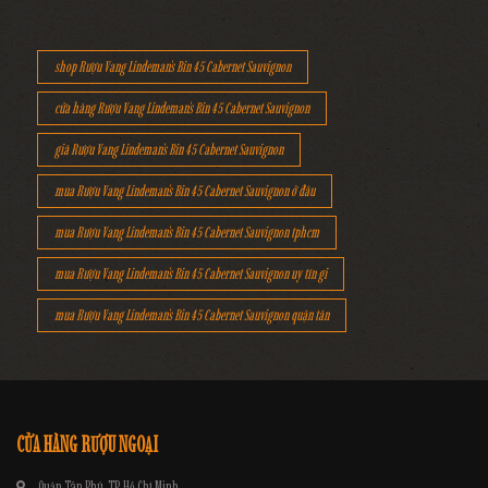
shop Rượu Vang Lindeman's Bin 45 Cabernet Sauvignon
cửa hàng Rượu Vang Lindeman's Bin 45 Cabernet Sauvignon
giá Rượu Vang Lindeman's Bin 45 Cabernet Sauvignon
mua Rượu Vang Lindeman's Bin 45 Cabernet Sauvignon ở đâu
mua Rượu Vang Lindeman's Bin 45 Cabernet Sauvignon tphcm
mua Rượu Vang Lindeman's Bin 45 Cabernet Sauvignon uy tín gi
mua Rượu Vang Lindeman's Bin 45 Cabernet Sauvignon quận tân
CỬA HÀNG RƯỢU NGOẠI
Quận Tân Phú, TP. Hồ Chí Minh