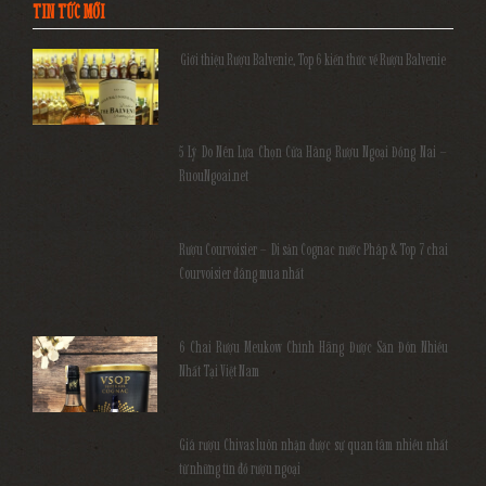
TIN TỨC MỚI
Giới thiệu Rượu Balvenie, Top 6 kiến thức về Rượu Balvenie
5 Lý Do Nên Lựa Chọn Cửa Hàng Rượu Ngoại Đồng Nai –
RuouNgoai.net
Rượu Courvoisier – Di sản Cognac nước Pháp & Top 7 chai
Courvoisier đáng mua nhất
6 Chai Rượu Meukow Chính Hãng Được Săn Đón Nhiều
Nhất Tại Việt Nam
Giá rượu Chivas luôn nhận được sự quan tâm nhiều nhất
từ những tín đồ rượu ngoại