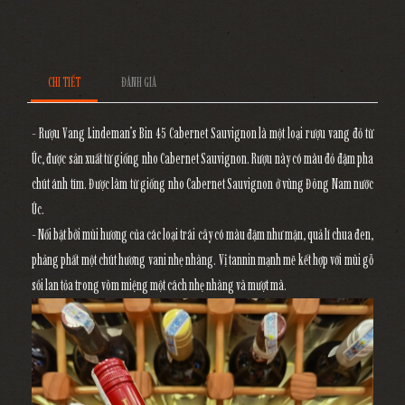
CHI TIẾT
ĐÁNH GIÁ
- Rượu Vang Lindeman’s Bin 45 Cabernet Sauvignon là một loại rượu vang đỏ từ
Úc, được sản xuất từ giống nho Cabernet Sauvignon. Rượu này có màu đỏ đậm pha
chút ánh tím. Được làm từ giống nho Cabernet Sauvignon ở vùng Đông Nam nước
Úc.
- Nổi bật bởi mùi hương của các loại trái cây có màu đậm như mận, quả lí chua đen,
phảng phất một chút hương vani nhẹ nhàng. Vị tannin mạnh mẽ kết hợp với mùi gỗ
sồi lan tỏa trong vòm miệng một cách nhẹ nhàng và mượt mà.