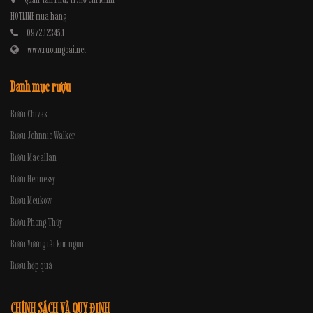
HOTLINE mua hàng
0972.12345.1
www.ruoungoai.net
Danh mục rượu
Rượu Chivas
Rượu Johnnie Walker
Rượu Macallan
Rượu Hennessy
Rượu Meukow
Rượu Phong Thủy
Rượu Vương tài kim ngưu
Rượu hộp quà
CHÍNH SÁCH VÀ QUY ĐỊNH