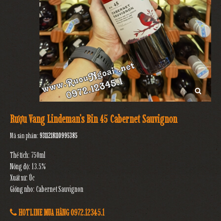
Rượu Vang Lindeman's Bin 45 Cabernet Sauvignon
Mã sản phẩm:
9311218110995385
Thể tích: 750ml
Nồng độ: 13.5%
Xuất xứ: Úc
Giống nho: Cabernet Sauvignon
HOTLINE MUA HÀNG 0972.12345.1