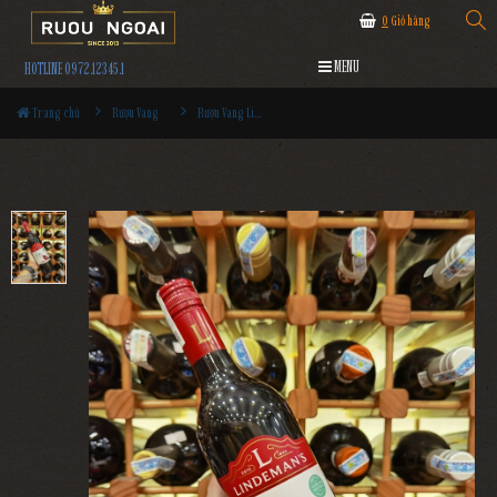
0
Giỏ hàng
MENU
HOTLINE 0972.12345.1
Trang chủ
Rượu Vang
Rượu Vang Lindeman's Bin 45 Cabernet Sauvignon