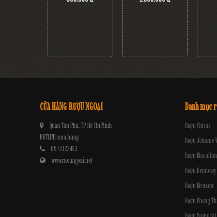
CỬA HÀNG RƯỢU NGOẠI
Danh mục 
Quận Tân Phú, TP. Hồ Chí Minh
Rượu Chivas
HOTLINE mua hàng
Rượu Johnnie 
0972.12345.1
Rượu Macallan
www.ruoungoai.net
Rượu Hennessy
Rượu Meukow
Rượu Phong Th
Rượu Vương tài