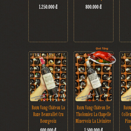
1.250.000 đ
800.000 đ
Rượu Vang Château La
Rượu
Rượu Vang Château De
Raze Beauvallet Cru
Colle
Tholomies La Chapelle
Bourgeois
Pin
Minervois La Livinière
600.000 đ
1.500.000 đ