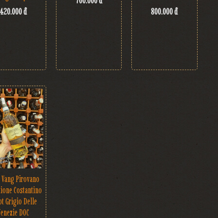
700.000 đ
420.000 đ
800.000 đ
 Vang Pirovano
zione Costantino
ot Grigio Delle
Venezie DOC