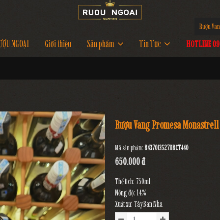
Rượu Van
ƯỢU NGOẠI
Giới thiệu
Sản phẩm
Tin Tức
HOTLINE 097
Rượu Vang Promesa Monastrell
Mã sản phẩm:
8437013527118CT440
650.000 đ
Thể tích: 750ml
Nồng độ: 14%
Xuất xứ: Tây Ban Nha