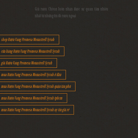
Giá rượu Chivas luôn nhận được sự quan tâm nhiều
nhất từ những tín đồ rượu ngoại
shop Rượu Vang Promesa Monastrell Syrah
cửa hàng Rượu Vang Promesa Monastrell Syrah
giá Rượu Vang Promesa Monastrell Syrah
mua Rượu Vang Promesa Monastrell Syrah ở đâu
mua Rượu Vang Promesa Monastrell Syrah quận tân phú
mua Rượu Vang Promesa Monastrell Syrah tphcm
mua Rượu Vang Promesa Monastrell Syrah uy tín giá rẻ