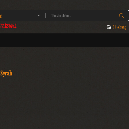
g
2.12345.1
0
Giỏ hàng
 Syrah