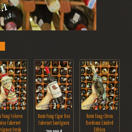
Rượu Vang Cigar Box
u Vang Colores
Rượu Vang Citran
Cabernet Sauvignon
ntos Cabernet
Bordeaux Limited
uvignon Syrah
Edition