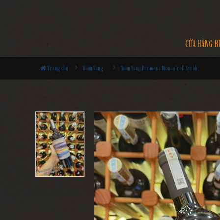
CỬA HÀNG R
Trang chủ
Rượu Vang
Rượu Vang Promesa Monastrell Syrah