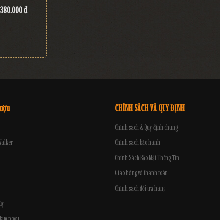
380.000 đ
rượu
CHÍNH SÁCH VÀ QUY ĐỊNH
Chính sách & Quy định chung
Walker
Chính sách bảo hành
Chính Sách Bảo Mật Thông Tin
Giao hàng và thanh toán
Chính sách đổi trả hàng
ủy
 kim ngưu