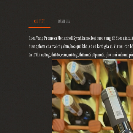
CHI TIẾT
ĐÁNH GIÁ
Rượu Vang Promesa Monastrell Syrah là một loại rượu vang đỏ được sản xuất
hương thơm của trái cây chín, hoa quả khô, sô cô la và gia vị. Vị rượu cân 
ăn từ thịt nướng, thịt đỏ, cơm, mì ống, thịt muối ướp muối, phô mai và bánh pi