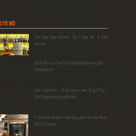
N TỨC MỚI
Giới thiệu Rượu Balvenie, Top 6 kiến thức về Rượu
Balvenie
5 Lý Do Nên Lựa Chọn Cửa Hàng Rượu Ngoại Đồng Nai –
RuouNgoai.net
Rượu Courvoisier – Di sản Cognac nước Pháp & Top 7
chai Courvoisier đáng mua nhất
6 Chai Rượu Meukow Chính Hãng Được Săn Đón Nhiều
Nhất Tại Việt Nam