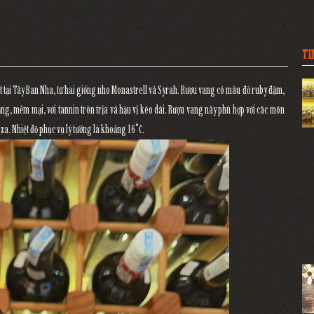
TI
 tại Tây Ban Nha, từ hai giống nho Monastrell và Syrah. Rượu vang có màu đỏ ruby đậm,
bằng, mềm mại, với tannin tròn trịa và hậu vị kéo dài. Rượu vang này phù hợp với các món
zza. Nhiệt độ phục vụ lý tưởng là khoảng 16°C.