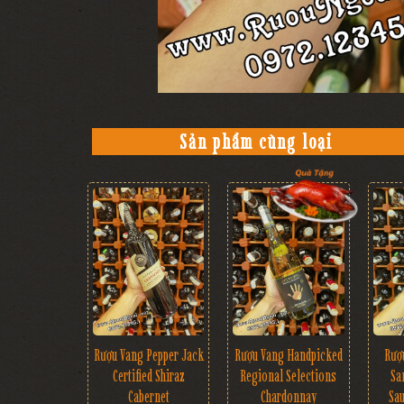
Sản phẩm cùng loại
Rượu Vang Pepper Jack
Rượu Vang Handpicked
Rượ
Certified Shiraz
Regional Selections
Sa
Cabernet
Chardonnay
Sa