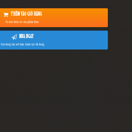
THÊM VÀO GIỎ HÀNG
Và xem thêm các sản phẩm khác
MUA NGAY
Giao hàng tận nơi hoặc nhận tại cửa hàng