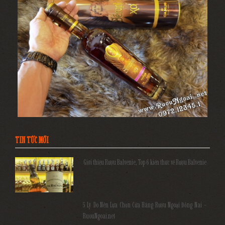
TIN TỨC MỚI
Giới thiệu Rượu Balvenie, Top 6 kiến thức về Rượu Balvenie
5 Lý Do Nên Lựa Chọn Cửa Hàng Rượu Ngoại Đồng Nai –
RuouNgoai.net