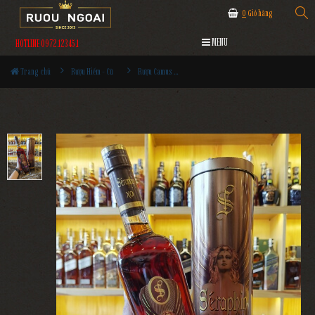
0
Giỏ hàng
MENU
HOTLINE 0972.12345.1
Trang chủ
Rượu Hiếm - Cũ
Rượu Camus Seraphin XO