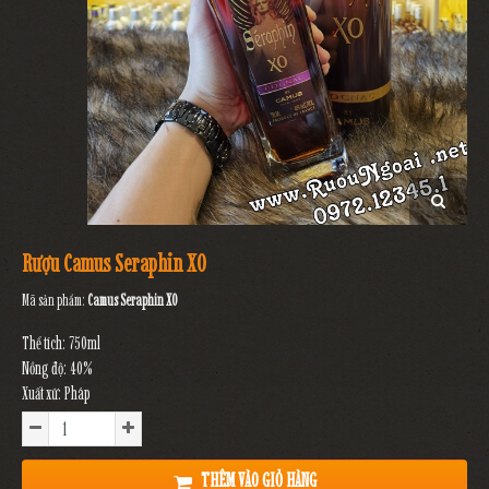
Rượu Camus Seraphin XO
Mã sản phẩm:
Camus Seraphin XO
Thể tích: 750ml
Nồng độ: 40%
Xuất xứ: Pháp
THÊM VÀO GIỎ HÀNG