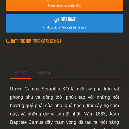
Và xem thêm các sản phẩm khác
MUA NGAY
Giao hàng tận nơi hoặc nhận tại cửa hàng
HOTLINE MUA HÀNG 0972.12345.1
CHI TIẾT
ĐÁNH GIÁ
Rượu Camus Seraphi
n
XO là một sự pha trộn rất
phong phú và đồng thời phức tạp với những nốt
hương quý phái của nho, quả hạch, trái cây họ cam
quýt và những dư vị tinh tế nhất.
Năm 1863, Jean
Baptiste Camus đầy tham vọng đã tạo ra một hãng