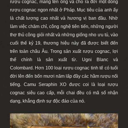
rượu cognac, mang tên ông và cho ra đời một dòng
rượu cognac ngon nhất ở Pháp. Mục tiêu của anh ấy
là chất lượng cao nhất và hương vị ban đầu. Nhờ
làm việc chăm chỉ, công nghệ tiên tiến, những người
thợ thủ công giỏi nhất và những giống nho ưu tú, vào
cuối thế kỷ 19, thương hiệu này đã được biết đến
trên toàn châu Âu. Trong sản xuất rượu cognac, lợi
thế chính là sản xuất từ
.
Ugni Blanc và
Colombard. Hơn 100 loại rượu cognac tinh tế có tuổi
đời lên đến bốn mươi năm lấp đầy các hầm rượu nổi
tiếng. Camu Seraphin XO được coi là loại rượu
cognac siêu cao cấp, mỗi chai đều có mã số nhận
dạng, khẳng định sự độc đáo của nó.