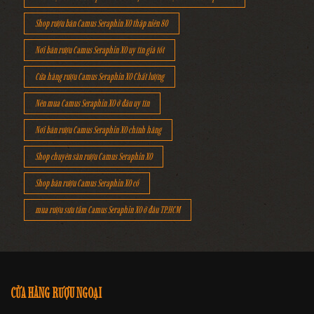
Shop rượu bán Camus Seraphin XO thập niên 80
Nơi bán rượu Camus Seraphin XO uy tín giá tốt
Cửa hàng rượu Camus Seraphin XO Chất lượng
Nên mua Camus Seraphin XO ở đâu uy tín
Nơi bán rượu Camus Seraphin XO chính hãng
Shop chuyên săn rượu Camus Seraphin XO
Shop bán rượu Camus Seraphin XO cổ
mua rượu sưu tầm Camus Seraphin XO ở đâu TP.HCM
CỬA HÀNG RƯỢU NGOẠI