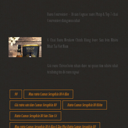
Rượu Courvoisier – Di sản Cognac nước Pháp & Top 7 chai
Courvoisier đáng mua nhất
6 Chai Rượu Meukow Chính Hãng Được Săn Đón Nhiều
Nhất Tại Việt Nam
Giá rượu Chivas luôn nhận được sự quan tâm nhiều nhất
từ những tín đồ rượu ngoại
90
Mua rượu Camus Seraphin XO ở đâu
Giá rượu sưu tầm Camus Seraphin XO
Rượu Camus Seraphin XO Hiếm
Rượu Camus Seraphin XO Sưu Tầm Cổ
Mua rượu Camus Seraphin XO ở đâu Q.Tân Phú Rượu Camus Seraphin XO