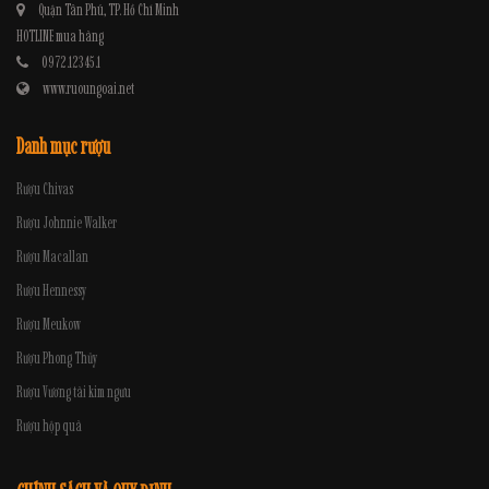
Quận Tân Phú, TP. Hồ Chí Minh
HOTLINE mua hàng
0972.12345.1
www.ruoungoai.net
Danh mục rượu
Rượu Chivas
Rượu Johnnie Walker
Rượu Macallan
Rượu Hennessy
Rượu Meukow
Rượu Phong Thủy
Rượu Vương tài kim ngưu
Rượu hộp quà