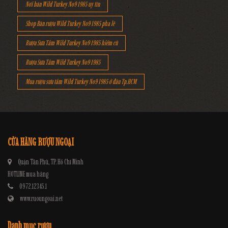
Nơi bán Wild Turkey No9 1985 uy tín
Shop Bán rượu Wild Turkey No9 1985 pha lê
Rượu Sưu Tầm Wild Turkey No9 1985 hiếm cũ
Rượu Sưu Tầm Wild Turkey No9 1985
Mua rượu sưu tầm Wild Turkey No9 1985 ở đâu Tp.HCM
CỬA HÀNG RƯỢU NGOẠI
Quận Tân Phú, TP. Hồ Chí Minh
HOTLINE mua hàng
0972.12345.1
www.ruoungoai.net
Danh mục rượu