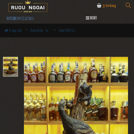
0
Giỏ hàng
MENU
HOTLINE 0972.12345.1
Trang chủ
Rượu Hiếm - Cũ
Rượu Wild Turkey No9 - 1985