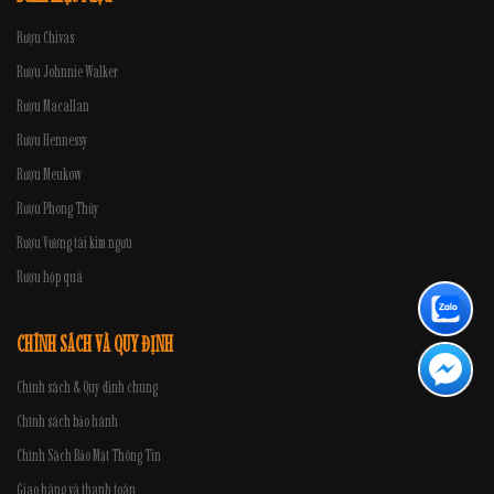
Rượu Chivas
Rượu Johnnie Walker
Rượu Macallan
Rượu Hennessy
Rượu Meukow
Rượu Phong Thủy
Rượu Vương tài kim ngưu
Rượu hộp quà
CHÍNH SÁCH VÀ QUY ĐỊNH
Chính sách & Quy định chung
Chính sách bảo hành
Chính Sách Bảo Mật Thông Tin
Giao hàng và thanh toán