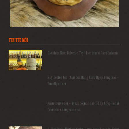
TIN TỨC MỚI
Giới thiệu Rượu Balvenie, Top 6 kiến thức về Rượu Balvenie
5 Lý Do Nên Lựa Chọn Cửa Hàng Rượu Ngoại Đồng Nai –
RuouNgoai.net
Rượu Courvoisier – Di sản Cognac nước Pháp & Top 7 chai
Courvoisier đáng mua nhất