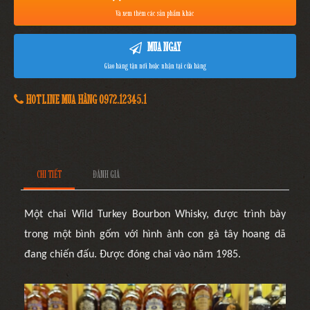
Và xem thêm các sản phẩm khác
MUA NGAY
Giao hàng tận nơi hoặc nhận tại cửa hàng
HOTLINE MUA HÀNG 0972.12345.1
CHI TIẾT
ĐÁNH GIÁ
Một chai Wild Turkey Bourbon Whisky, được trình bày
trong một bình gốm với hình ảnh con gà tây hoang dã
đang chiến đấu. Được đóng chai vào năm 1985.