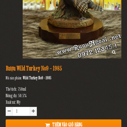
Rượu Wild Turkey No9 - 1985
Mã sản phẩm:
Wild Turkey No9 - 1985
Thể tích: 750ml
Nồng độ: 50.5%
Xuất xứ: Mỹ
THÊM VÀO GIỎ HÀNG