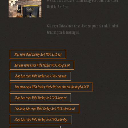
6 Chai Rượu Meukow Chính Hãng Được Săn Đón Nhiều
Nhất Tại Việt Nam
Giá rượu Chivas luôn nhận được sự quan tâm nhiều nhất
từ những tín đồ rượu ngoại
Mua rượu Wild Turkey No9 1985 xách tay
Nơi bán rượu hiếm Wild Turkey No9 1985 giá tốt
Shop bán rượu Wild Turkey No9 1985 sưu tầm
Tìm mua rượu Wild Turkey No9 1985 sưu tầm tại thành phố HCM
Shop bán rượu Wild Turkey No9 1985 hiêm cổ
Cửa hàng bán rượu Wild Turkey No9 1985 sưu tầm cổ
Shop bán rượu Wild Turkey No9 1985 mẫu đẹp